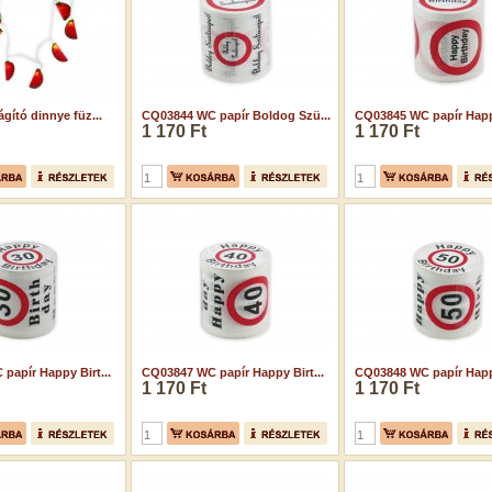
gító dinnye füz...
CQ03844 WC papír Boldog Szü...
CQ03845 WC papír Happy
1 170 Ft
1 170 Ft
papír Happy Birt...
CQ03847 WC papír Happy Birt...
CQ03848 WC papír Happy
1 170 Ft
1 170 Ft