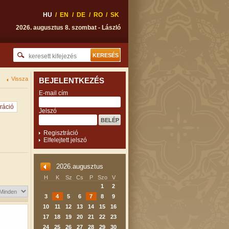
HU
/
EN
/
DE
/
RO
/
SK
2026. augusztus 8. szombat - László
Vissza
BEJELENTKEZÉS
E-mail cím
ráció
Jelszó
Regisztráció
Elfelejtett jelszó
2026.augusztus
H
K
Sz
Cs
P
Szo
V
1
2
3
4
5
6
7
8
9
10
11
12
13
14
15
16
17
18
19
20
21
22
23
24
25
26
27
28
29
30