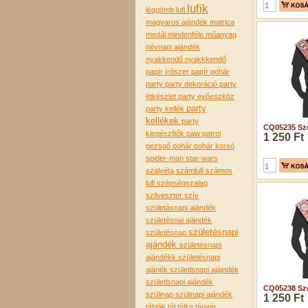
lufik
léggömb
lufi
magyaros ajándék
matrica
medál
mindenféle
műanyag
névnapi ajándék
nyakkendő
nyakkkendő
papír írószer
papír pohár
party
party dekoráció
party
étkészlet
party evőeszköz
party
party kellék
kellékek
party
CQ05235 Szé
kiegészítők
paw patrol
1 250 Ft
pezsgő
pohár
pohár korsó
spider-man
star-wars
szalvéta
számlufi
számos
lufi
szépségszalag
szilveszter
szív
születásnapi ajándék
születésnai ajándék
születésnapi
születésnap
ajándék
születésnapi
ajándékk
születésnapi
ajánék
születlsnapi ajájndék
születlsnapi ajándék
CQ05238 Szé
szülinap
szülinapi ajándék
1 250 Ft
táblák
tál tálka tányér