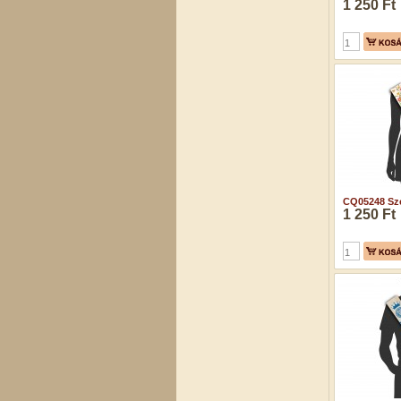
1 250 Ft
CQ05248 Szé
1 250 Ft