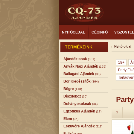
NYITÓOLDAL
CÉGINFÓ
VISZONTE
TERMÉKEINK
Nyitó oldal
Ajándéktasak
(381)
18+
Ál
Anyák Napi Ajándék
(165)
Party Étk
Ballagási Ajándék
(33)
Tortagyer
Bor Kiegészítők
(364)
Bögre
(418)
Díszdoboz
(66)
Party
Dohányosoknak
(34)
Egzotikus Ajándék
(18)
1
Elem
(35)
Esküvőre Ajándék
(111)
Falikép
(50)