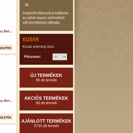
31
A kijelölt dátumokra kattintva
az adott napon elérhetővé
vált termékeket láthatja.
 Birt...
KOSÁR
Kosár jelenleg üres.
Pénznem:
ÚJ TERMÉKEK
85 db termék
AKCIÓS TERMÉKEK
 Birt...
80 db termék
AJÁNLOTT TERMÉKEK
3735 db termék