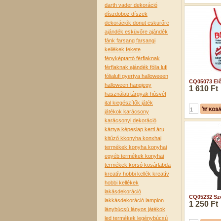
darth vader
dekoráció
díszdoboz
díszek
dekorációk
donut
eskürőre
ajándék
esküvőre ajándék
fánk
farsang
farsangi
kellékek
fekete
fényképtartó
férfiaknak
férfiaknak ajándék
fólia lufi
fólialufi
gyertya
halloweeen
CQ05073 Elők
halloween
hangjegy
1 610 Ft
használati tárgyak
húsvét
ital kiegészítők
játék
játékok
karácsony
karácsonyi dekoráció
kártya
képeslap
kerti áru
kitűző
kkonyha
konxhai
termékek
konyha
konyhai
egyéb termékek
konyhai
termékek
korsó
kosárlabda
kreatív hobbi kellék
kreatív
hobbi kellékek
lakásdekoráció
CQ05232 Szé
lakkásdekoráció
lampion
1 250 Ft
lánybúcsú
lányos játékok
led termékek
legénybúcsú