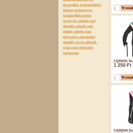
társasjáték
textil termékek
thomas
tortagyertya
tortatűzijáték
traktor
üvegnyitó
valentin napi
ajándék
valentin napi
ajndék
valentin napi
dekoráció
valentinnapi
ajándék
vicces ajándék
virág
virág dekoráció
zenésznek
CQ05241 Szé
1 250 Ft
CQ05244 Szé