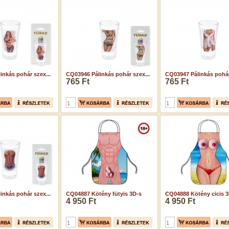
inkás pohár szex...
CQ03946 Pálinkás pohár szex...
CQ03947 Pálinkás pohár
765 Ft
765 Ft
inkás pohár szex...
CQ04887 Kötény fütyis 3D-s
CQ04888 Kötény cicis 3
4 950 Ft
4 950 Ft