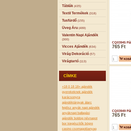
Táblák
(435)
Textil Termékek
(318)
Tusfürdő
(155)
Üveg Áru
(489)
Valentin Napi Ajándék
(300)
CQ03945 Pál
765 Ft
Vicces Ajándék
(634)
Virág Dekoráció
(57)
Virágtartó
(113)
CÍMKE
+18
0
18
18+
ajándék
gyerekeknek
ajándék
karácsonyra
ajándéktárgyak
álarc
fejdísz
anyák napi ajándék
CQ03949 Pál
anyáknapi
ballagási
765 Ft
ajándék
boldog névnapot
bor kiegészítők
bögre
casino
csomagolóanyag