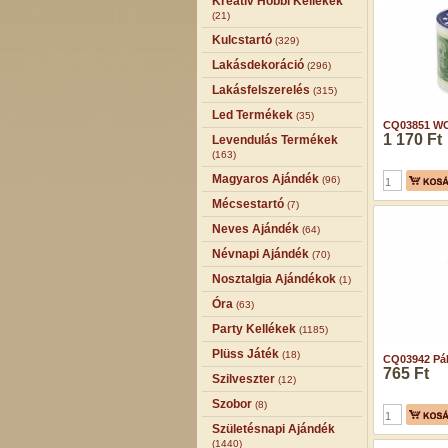
Kreatív Hobbi Kellékek
(21)
Kulcstartó
(329)
Lakásdekoráció
(296)
Lakásfelszerelés
(315)
Led Termékek
(35)
CQ03851 WC p
1 170 Ft
Levendulás Termékek
(163)
Magyaros Ajándék
(96)
Mécsestartó
(7)
Neves Ajándék
(64)
Névnapi Ajándék
(70)
Nosztalgia Ajándékok
(1)
Óra
(63)
Party Kellékek
(1185)
Plüss Játék
(18)
CQ03942 Pál
765 Ft
Szilveszter
(12)
Szobor
(8)
Születésnapi Ajándék
(1440)