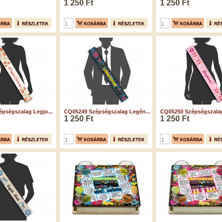
1 250 Ft
1 250 Ft
pségszalag Legjo...
CQ05249 Szépségszalag Legén...
CQ05250 Szépségszalag
1 250 Ft
1 250 Ft