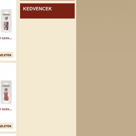
KEDVENCEK
 szex...
 szex...