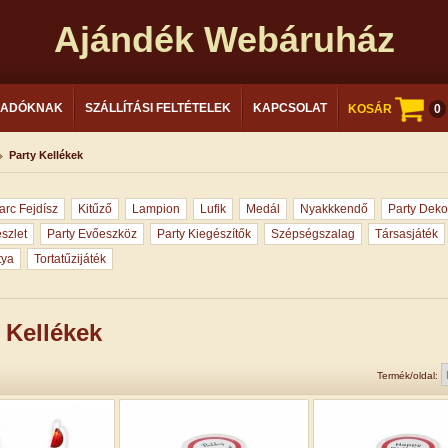
Ajándék Webáruház
LADÓKNAK
SZÁLLÍTÁSI FELTÉTELEK
KAPCSOLAT
KOSÁR
0
Party Kellékek
arc Fejdísz
Kitűző
Lampion
Lufik
Medál
Nyakkkendő
Party Deko
észlet
Party Evőeszköz
Party Kiegészítők
Szépségszalag
Társasjáték
tya
Tortatűzijáték
 Kellékek
Termék/oldal: