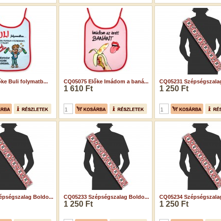
e Buli folymatb...
CQ05075 Előke Imádom a baná...
CQ05231 Szépségszalag
1 610 Ft
1 250 Ft
pségszalag Boldo...
CQ05233 Szépségszalag Boldo...
CQ05234 Szépségszalag
1 250 Ft
1 250 Ft