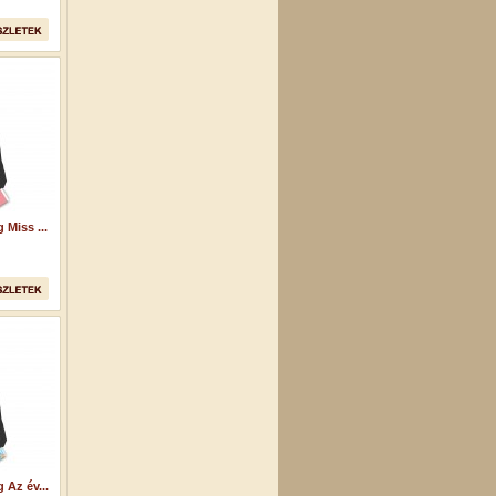
Miss ...
Az év...