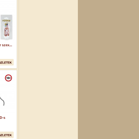
 szex...
D-s