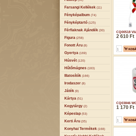
Farsangi Kellékek
(11)
Fényképalbum
(74)
Fényképtartó
(125)
Férfiaknak Ajándék
(30)
CQ00518 Vilá
2 610 Ft
Figura
(258)
Fonott Áru
(8)
Gyertya
(169)
Húsvét
(120)
Hűtőmágnes
(183)
Illatosítók
(166)
Irodaszer
(8)
Játék
(9)
Kártya
(51)
CQ03846 WC 
Kegytárgy
(2)
1 170 Ft
Képeslap
(53)
Kerti Áru
(35)
Konyhai Termékek
(168)