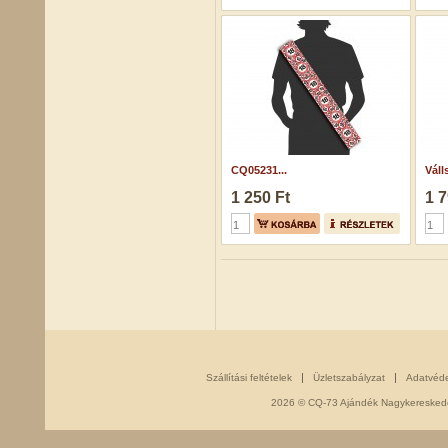
CQ05231...
Váll
1 250 Ft
1 7
Szállítási feltételek
Üzletszabályzat
Adatvéd
2026 © CQ-73 Ajándék Nagykereskedés