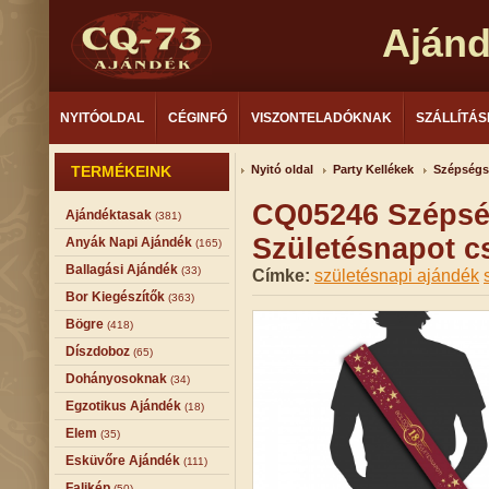
Aján
NYITÓOLDAL
CÉGINFÓ
VISZONTELADÓKNAK
SZÁLLÍTÁS
TERMÉKEINK
Nyitó oldal
Party Kellékek
Szépségs
CQ05246 Szépsé
Ajándéktasak
(381)
Születésnapot c
Anyák Napi Ajándék
(165)
Ballagási Ajándék
(33)
Címke:
születésnapi ajándék
Bor Kiegészítők
(363)
Bögre
(418)
Díszdoboz
(65)
Dohányosoknak
(34)
Egzotikus Ajándék
(18)
Elem
(35)
Esküvőre Ajándék
(111)
Falikép
(50)