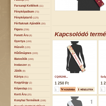
Farsangi Kellékek
(11)
Fényképalbum
(73)
Fényképtartó
(125)
Férfiaknak Ajándék
(30)
Figura
(258)
Kapcsolódó term
Fonott Áru
(8)
Gyertya
(169)
Húsvét
(120)
Hűtőmágnes
(183)
Illatosítók
(166)
Irodaszer
(8)
Játék
(9)
Kártya
CQ05248...
Szép
(51)
Kegytárgy
1 250 Ft
1 2
(2)
Képeslap
(53)
Kerti Áru
(35)
Konyhai Termékek
(168)