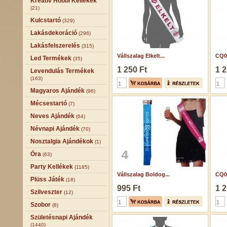
Kreatív Hobbi Kellékek
(21)
Kulcstartó
(329)
Lakásdekoráció
(296)
Lakásfelszerelés
(315)
Vállszalag Elkelt...
CQ05
Led Termékek
(35)
1 250 Ft
1 2
Levendulás Termékek
(163)
Magyaros Ajándék
(96)
Mécsestartó
(7)
Neves Ajándék
(64)
Névnapi Ajándék
(70)
Nosztalgia Ajándékok
(1)
Óra
(63)
Party Kellékek
(1185)
Vállszalag Boldog...
CQ07
Plüss Játék
(18)
995 Ft
1 2
Szilveszter
(12)
Szobor
(8)
Születésnapi Ajándék
(1440)