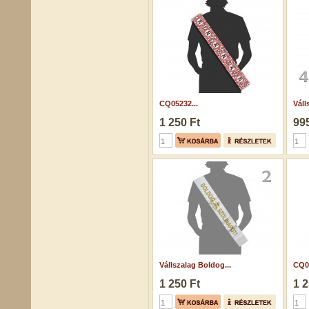
CQ05232...
Váll
1 250 Ft
995
Vállszalag Boldog...
CQ05
1 250 Ft
1 2