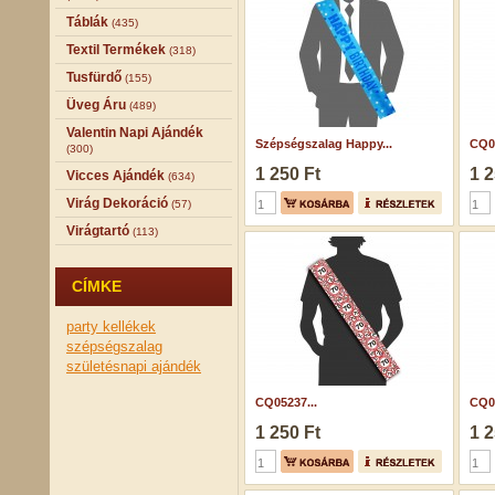
Táblák
(435)
Textil Termékek
(318)
Tusfürdő
(155)
Üveg Áru
(489)
Valentin Napi Ajándék
Szépségszalag Happy...
CQ05
(300)
1 250 Ft
1 2
Vicces Ajándék
(634)
Virág Dekoráció
(57)
Virágtartó
(113)
CÍMKE
party kellékek
szépségszalag
születésnapi ajándék
CQ05237...
CQ05
1 250 Ft
1 2