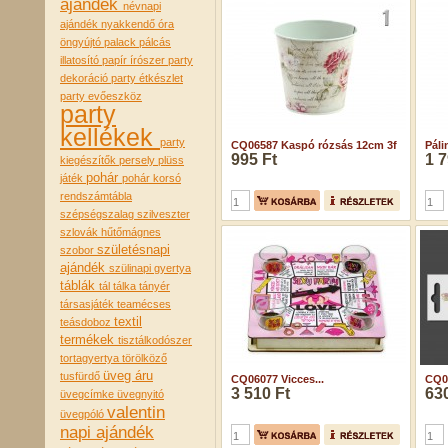
ajándék
névnapi
ajándék
nyakkendő
óra
öngyújtó
palack
pálcás
illatosító
papír írószer
party
dekoráció
party étkészlet
party evőeszköz
party
kellékek
party
CQ06587 Kaspó rózsás 12cm 3f
Páli
995 Ft
1 7
kiegészítők
persely
plüss
pohár
játék
pohár korsó
rendszámtábla
szépségszalag
szilveszter
szlovák hűtőmágnes
születésnapi
szobor
ajándék
szülinapi gyertya
táblák
tál tálka tányér
társasjáték
teamécses
textil
teásdoboz
termékek
tisztálkodószer
tortagyertya
törölköző
üveg áru
tusfürdő
CQ06077 Vicces...
CQ05
3 510 Ft
630
üvegcímke
üvegnyitó
valentin
üvegpóló
napi ajándék