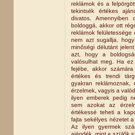
reklámok és a felpörgö
tekintsék értékes aján
divatos. Amennyiben 
boldoggá, akkor ott rég
reklámok felületessége 
nem azt sugallja, hogy
minőségi délutánt jelen
azt, hogy a boldogsá
valósulhat meg. Ha ez
fejébe, akkor számára
értékes és trendi tár
gyakran reklámoznak, e
érzelmek, vagyis a valód
ilyen emberek pedig 
sem azokat az érzelm
értékessé teheti a kap
fajta sekélyes nézetet a
Az ilyen gyermek szá
ajándék, mint a szülők 