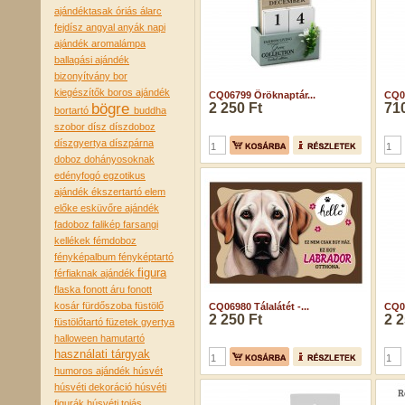
ajándéktasak óriás
álarc
fejdísz
angyal
anyák napi
ajándék
aromalámpa
ballagási ajándék
bizonyítvány
bor
kiegészítők
boros ajándék
CQ06799 Öröknaptár...
CQ06
bögre
2 250 Ft
710
bortartó
buddha
szobor
dísz
díszdoboz
díszgyertya
díszpárna
doboz
dohányosoknak
edényfogó
egzotikus
ajándék
ékszertartó
elem
előke
esküvőre ajándék
fadoboz
falikép
farsangi
kellékek
fémdoboz
fényképalbum
fényképtartó
figura
férfiaknak ajándék
flaska
fonott áru
fonott
kosár
fürdőszoba
füstölő
CQ06980 Tálalátét -...
CQ07
2 250 Ft
2 2
füstölőtartó
füzetek
gyertya
halloween
hamutartó
használati tárgyak
humoros ajándék
húsvét
húsvéti dekoráció
húsvéti
figurák
húsvéti tojás