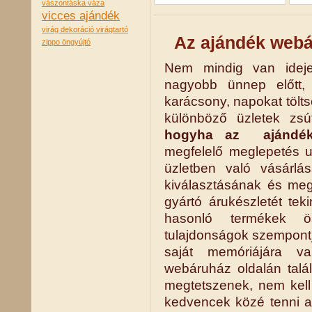
vászontáska
váza
vicces ajándék
virág dekoráció
virágtartó
Az ajándék webá
zippo öngyújtó
Nem mindig van idej
nagyobb ünnep előtt,
karácsony, napokat tölt
különböző üzletek zsú
hogyha az ajándék 
megfelelő meglepetés u
üzletben való vásárlá
kiválasztásának és meg
gyártó árukészletét tek
hasonló termékek ö
tulajdonságok szempontj
saját memóriájára v
webáruház oldalán talá
megtetszenek, nem kell
kedvencek közé tenni 