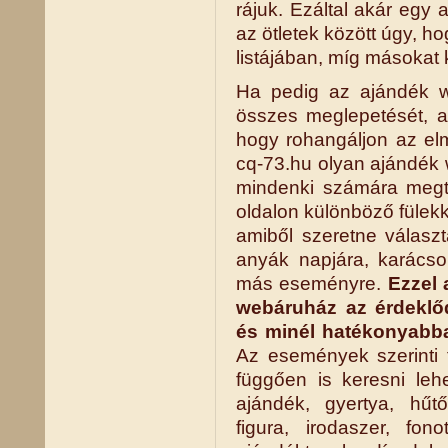
rájuk. Ezáltal akár egy a
az ötletek között úgy, 
listájában, míg másokat
Ha pedig az ajándék w
összes meglepetését, ak
hogy rohangáljon az el
cq-73.hu olyan ajándék 
mindenki számára megta
oldalon különböző fülekke
amiből szeretne választ
anyák napjára, karácso
más eseményre.
Ezzel 
webáruház az érdeklő
és minél hatékonyabban
Az események szerinti f
függően is keresni lehe
ajándék, gyertya, hűt
figura, irodaszer, fon