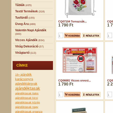
Táblák
(435)
Textil Termékek
(318)
Tusfürdő
(155)
CQ07104 Tornazsák...
CQ07
Üveg Áru
(489)
1 790 Ft
1 7
Valentin Napi Ajándék
(300)
Vicces Ajándék
(634)
Virág Dekoráció
(57)
Virágtartó
(113)
CÍMKE
ajándék
18+
karácsonyra
CQ06681 Vicces orvosi...
CQ07
ajándéktárgyak
1 790 Ft
2 2
ajándéktasak
ajándéktasak italos
ajándéktasak kicsi
ajándéktasak közép
ajándéktasak nagy
ajándéktasak organza