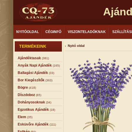
Aján
NYITÓOLDAL
CÉGINFÓ
VISZONTELADÓKNAK
SZÁLLÍTÁS
TERMÉKEINK
Nyitó oldal
Ajándéktasak
(381)
Anyák Napi Ajándék
(165)
Ballagási Ajándék
(33)
Bor Kiegészítők
(363)
Bögre
(418)
Díszdoboz
(65)
Dohányosoknak
(34)
Egzotikus Ajándék
(18)
Elem
(35)
Esküvőre Ajándék
(111)
Falikép
(50)