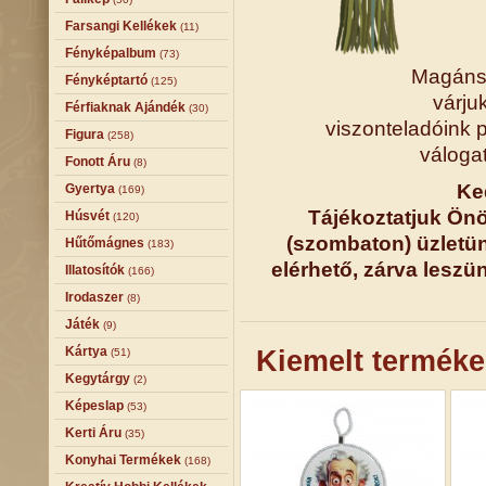
Farsangi Kellékek
(11)
Fényképalbum
(73)
Magánsz
Fényképtartó
(125)
várju
Férfiaknak Ajándék
(30)
viszonteladóink
Figura
(258)
váloga
Fonott Áru
(8)
Ke
Gyertya
(169)
Tájékoztatjuk Önö
Húsvét
(120)
(szombaton) üzletün
Hűtőmágnes
(183)
elérhető, zárva leszü
Illatosítók
(166)
Irodaszer
(8)
Játék
(9)
Kártya
Kiemelt terméke
(51)
Kegytárgy
(2)
Képeslap
(53)
Kerti Áru
(35)
Konyhai Termékek
(168)