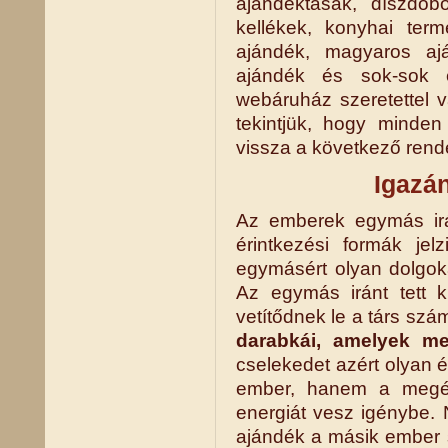
ajándéktasak, díszdobo
kellékek, konyhai term
ajándék, magyaros ajá
ajándék és sok-sok 
webáruház szeretettel 
tekintjük, hogy minden
vissza a következő rend
Igazán
Az emberek egymás irá
érintkezési formák je
egymásért olyan dolgok
Az egymás iránt tett 
vetítődnek le a társ szá
darabkái, amelyek meg
cselekedet azért olyan 
ember, hanem a megért
energiát vesz igénybe. 
ajándék a másik ember 