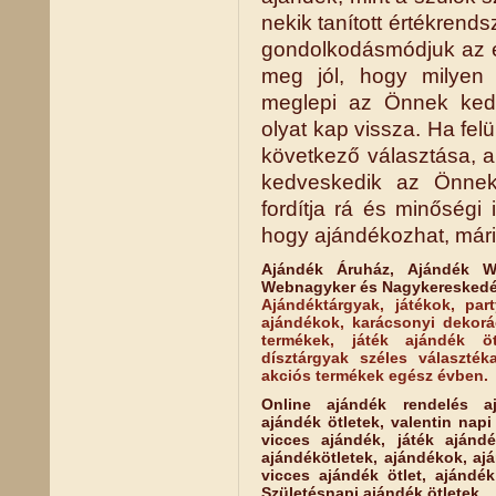
nekik tanított értékrend
gondolkodásmódjuk az é
meg jól, hogy milyen 
meglepi az Önnek ked
olyat kap vissza. Ha fel
következő választása, a
kedveskedik az Önnek
fordítja rá és minőségi
hogy ajándékozhat, máris
Ajándék Áruház, Ajándék W
Webnagyker és Nagykereskedé
Ajándéktárgyak, játékok, part
ajándékok, karácsonyi dekorác
termékek, játék ajándék öt
dísztárgyak széles választék
akciós termékek egész évben.
Online ajándék rendelés aj
ajándék ötletek, valentin nap
vicces ajándék, játék ajándé
ajándékötletek, ajándékok, aj
vicces ajándék ötlet, ajándé
Születésnapi ajándék ötletek.