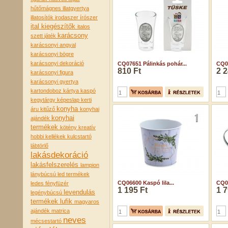
hűtőmágnes
illatgyertya
illatosítók
irodaszer
írószer
ital kiegészítők
italos
karácsony
szett
játék
karácsonyi angyal
karácsonyi bögre
karácsonyi dekoráció
CQ07651 Pálinkás pohár...
CQ07
810 Ft
2 2
karácsonyi figura
karácsonyi gyertya
kartondoboz
kártya
kaspó
kegytárgy
képeslap
kerti
konyha
áru
kitűző
konyhai
konyhai
ajándék
termékek
kötény
kreatív
hobbi kellékek
kulcstartó
lábtörlő
lakásdekoráció
lakásfelszerelés
lampion
lánybúcsú
led termékek
CQ06600 Kaspó lila...
CQ0
ledes fényfüzér
1 195 Ft
1 7
levendulás
legénybúcsú
termékek
lufik
magyaros
ajándék
matrica
neves
mécsestartó