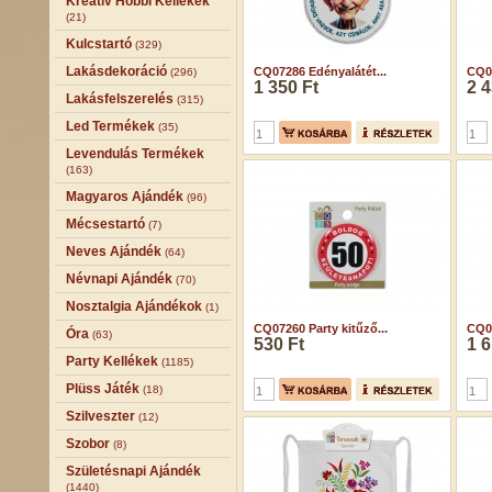
Kreatív Hobbi Kellékek
(21)
Kulcstartó
(329)
Lakásdekoráció
CQ07286 Edényalátét...
CQ07
(296)
1 350 Ft
2 4
Lakásfelszerelés
(315)
Led Termékek
(35)
Levendulás Termékek
(163)
Magyaros Ajándék
(96)
Mécsestartó
(7)
Neves Ajándék
(64)
Névnapi Ajándék
(70)
Nosztalgia Ajándékok
(1)
CQ07260 Party kitűző...
CQ07
Óra
(63)
530 Ft
1 6
Party Kellékek
(1185)
Plüss Játék
(18)
Szilveszter
(12)
Szobor
(8)
Születésnapi Ajándék
(1440)