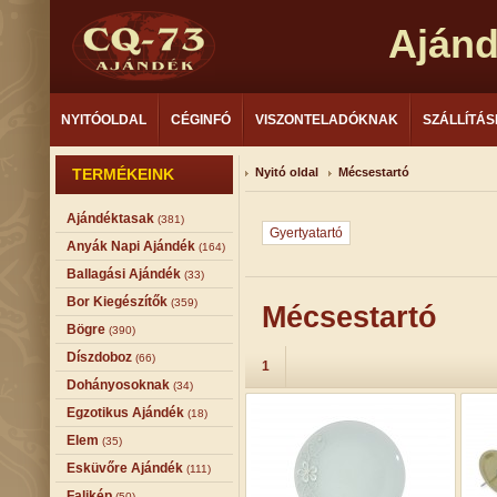
Aján
NYITÓOLDAL
CÉGINFÓ
VISZONTELADÓKNAK
SZÁLLÍTÁS
TERMÉKEINK
Nyitó oldal
Mécsestartó
Ajándéktasak
(381)
Gyertyatartó
Anyák Napi Ajándék
(164)
Ballagási Ajándék
(33)
Bor Kiegészítők
(359)
Mécsestartó
Bögre
(390)
Díszdoboz
(66)
1
Dohányosoknak
(34)
Egzotikus Ajándék
(18)
Elem
(35)
Esküvőre Ajándék
(111)
Falikép
(50)