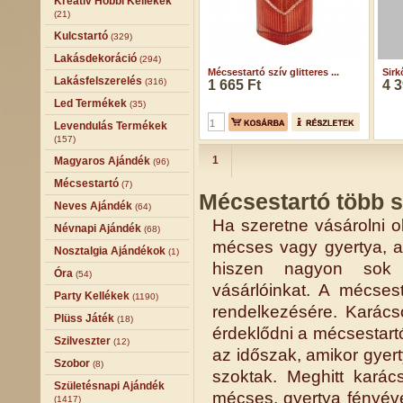
Kreatív Hobbi Kellékek
(21)
Kulcstartó
(329)
Lakásdekoráció
(294)
Mécsestartó szív glitteres ...
Sirk
Lakásfelszerelés
(316)
1 665 Ft
4 3
Led Termékek
(35)
Levendulás Termékek
(157)
1
Magyaros Ajándék
(96)
Mécsestartó
(7)
Mécsestartó több s
Neves Ajándék
(64)
Ha szeretne vásárolni o
Névnapi Ajándék
(68)
mécses vagy gyertya, a
Nosztalgia Ajándékok
(1)
hiszen nagyon sok i
Óra
(54)
vásárlóinkat. A mécses
Party Kellékek
(1190)
rendelkezésére. Karács
Plüss Játék
(18)
érdeklődni a mécsestartó
Szilveszter
(12)
az időszak, amikor gyer
Szobor
(8)
szoktak. Meghitt karác
Születésnapi Ajándék
mécses, gyertya fényéve
(1417)