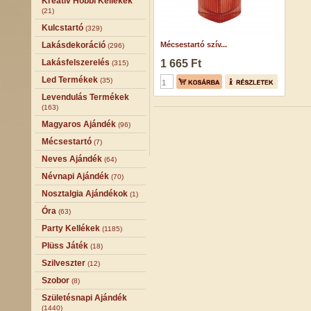
Kreatív Hobbi Kellékek
(21)
Kulcstartó
(329)
Lakásdekoráció
Mécsestartó szív...
(296)
Lakásfelszerelés
1 665 Ft
(315)
Led Termékek
(35)
Levendulás Termékek
(163)
Magyaros Ajándék
(96)
Mécsestartó
(7)
Neves Ajándék
(64)
Névnapi Ajándék
(70)
Nosztalgia Ajándékok
(1)
Óra
(63)
Party Kellékek
(1185)
Plüss Játék
(18)
Szilveszter
(12)
Szobor
(8)
Születésnapi Ajándék
(1440)