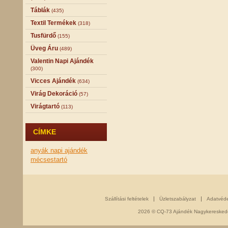
Táblák
(435)
Textil Termékek
(318)
Tusfürdő
(155)
Üveg Áru
(489)
Valentin Napi Ajándék
(300)
Vicces Ajándék
(634)
Virág Dekoráció
(57)
Virágtartó
(113)
CÍMKE
anyák napi ajándék
mécsestartó
Szállítási feltételek
Üzletszabályzat
Adatvéd
2026 © CQ-73 Ajándék Nagykereskedés