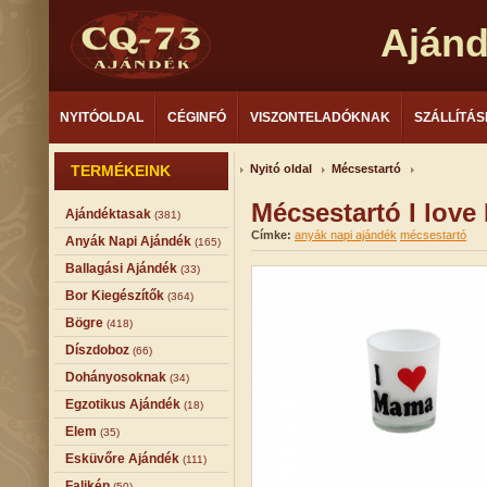
Aján
NYITÓOLDAL
CÉGINFÓ
VISZONTELADÓKNAK
SZÁLLÍTÁS
TERMÉKEINK
Nyitó oldal
Mécsestartó
Mécsestartó I lov
Ajándéktasak
(381)
Címke:
anyák napi ajándék
mécsestartó
Anyák Napi Ajándék
(165)
Ballagási Ajándék
(33)
Bor Kiegészítők
(364)
Bögre
(418)
Díszdoboz
(66)
Dohányosoknak
(34)
Egzotikus Ajándék
(18)
Elem
(35)
Esküvőre Ajándék
(111)
Falikép
(50)