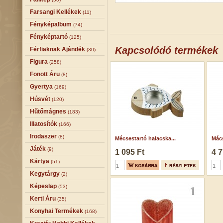
Farsangi Kellékek
(11)
Fényképalbum
(74)
Fényképtartó
(125)
Kapcsolódó termékek
Férfiaknak Ajándék
(30)
Figura
(258)
Fonott Áru
(8)
Gyertya
(169)
Húsvét
(120)
Hűtőmágnes
(183)
Illatosítók
(166)
Irodaszer
(8)
Mécsestartó halacska...
Mács
Játék
(9)
1 095 Ft
4 7
Kártya
(51)
Kegytárgy
(2)
Képeslap
(53)
Kerti Áru
(35)
Konyhai Termékek
(168)