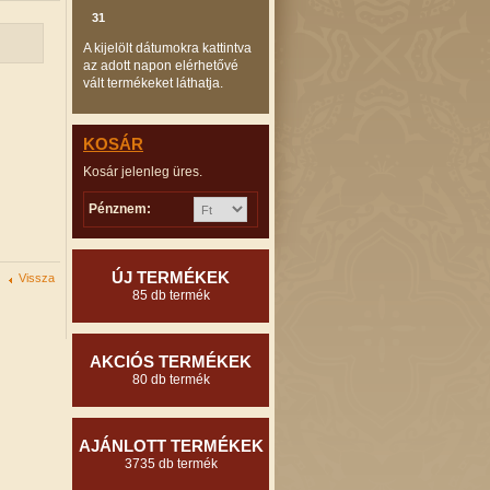
31
A kijelölt dátumokra kattintva
az adott napon elérhetővé
vált termékeket láthatja.
KOSÁR
Kosár jelenleg üres.
Pénznem:
ÚJ TERMÉKEK
Vissza
85 db termék
AKCIÓS TERMÉKEK
80 db termék
AJÁNLOTT TERMÉKEK
3735 db termék