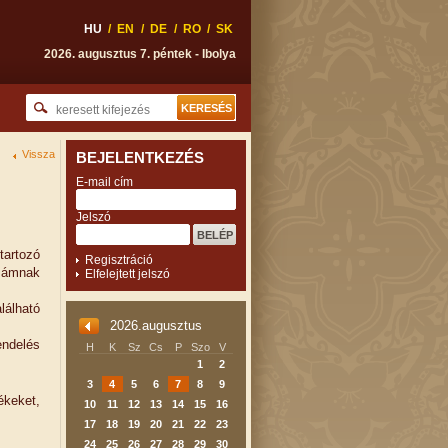
HU
/
EN
/
DE
/
RO
/
SK
2026. augusztus 7. péntek - Ibolya
Vissza
BEJELENTKEZÉS
E-mail cím
Jelszó
tartozó
Regisztráció
zámnak
Elfelejtett jelszó
lálható
2026.augusztus
ndelés
H
K
Sz
Cs
P
Szo
V
1
2
3
4
5
6
7
8
9
ékeket,
10
11
12
13
14
15
16
17
18
19
20
21
22
23
24
25
26
27
28
29
30