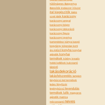
hűtőmágnes
illatgyertya
illatosítók
irodaszer
írószer
ital kiegészítők
italos
karácsony
szett
játék
karácsonyi angyal
karácsonyi bögre
karácsonyi dekoráció
karácsonyi figura
karácsonyi gyertya
kartondoboz
kártya
kaspó
kegytárgy
képeslap
kerti
konyha
áru
kitűző
konyhai
konyhai
ajándék
termékek
kötény
kreatív
hobbi kellékek
kulcstartó
lábtörlő
lakásdekoráció
lakásfelszerelés
lampion
lánybúcsú
led termékek
ledes fényfüzér
levendulás
legénybúcsú
termékek
lufik
magyaros
ajándék
matrica
neves
mécsestartó