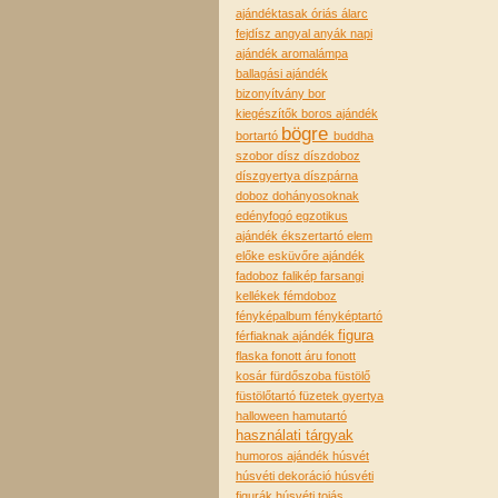
ajándéktasak óriás
álarc
fejdísz
angyal
anyák napi
ajándék
aromalámpa
ballagási ajándék
bizonyítvány
bor
kiegészítők
boros ajándék
bögre
bortartó
buddha
szobor
dísz
díszdoboz
díszgyertya
díszpárna
doboz
dohányosoknak
edényfogó
egzotikus
ajándék
ékszertartó
elem
előke
esküvőre ajándék
fadoboz
falikép
farsangi
kellékek
fémdoboz
fényképalbum
fényképtartó
figura
férfiaknak ajándék
flaska
fonott áru
fonott
kosár
fürdőszoba
füstölő
füstölőtartó
füzetek
gyertya
halloween
hamutartó
használati tárgyak
humoros ajándék
húsvét
húsvéti dekoráció
húsvéti
figurák
húsvéti tojás