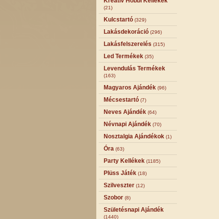
Kreatív Hobbi Kellékek
(21)
Kulcstartó
(329)
Lakásdekoráció
(296)
Lakásfelszerelés
(315)
Led Termékek
(35)
Levendulás Termékek
(163)
Magyaros Ajándék
(96)
Mécsestartó
(7)
Neves Ajándék
(64)
Névnapi Ajándék
(70)
Nosztalgia Ajándékok
(1)
Óra
(63)
Party Kellékek
(1185)
Plüss Játék
(18)
Szilveszter
(12)
Szobor
(8)
Születésnapi Ajándék
(1440)