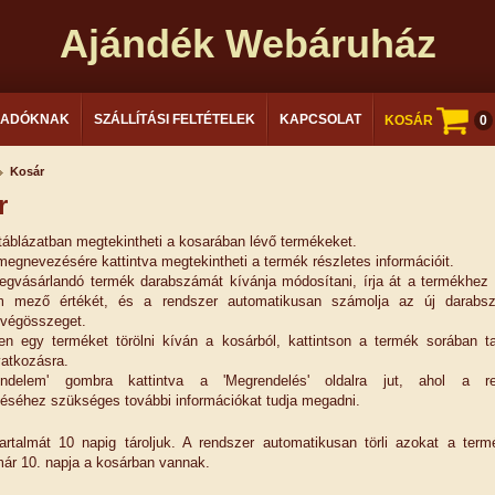
Ajándék Webáruház
LADÓKNAK
SZÁLLÍTÁSI FELTÉTELEK
KAPCSOLAT
KOSÁR
0
Kosár
r
táblázatban megtekintheti a kosarában lévő termékeket.
egnevezésére kattintva megtekintheti a termék részletes információit.
gvásárlandó termék darabszámát kívánja módosítani, írja át a termékhez 
m mező értékét, és a rendszer automatikusan számolja az új darabs
 végösszeget.
n egy terméket törölni kíván a kosárból, kattintson a termék sorában ta
ivatkozásra.
ndelem' gombra kattintva a 'Megrendelés' oldalra jut, ahol a re
téséhez szükséges további információkat tudja megadni.
artalmát 10 napig tároljuk. A rendszer automatikusan törli azokat a term
ár 10. napja a kosárban vannak.