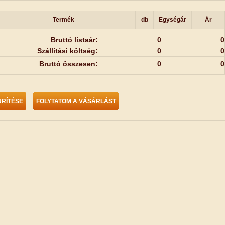
Termék
db
Egységár
Ár
Bruttó listaár:
0
0
Szállítási költség:
0
0
Bruttó összesen:
0
0
RÍTÉSE
FOLYTATOM A VÁSÁRLÁST