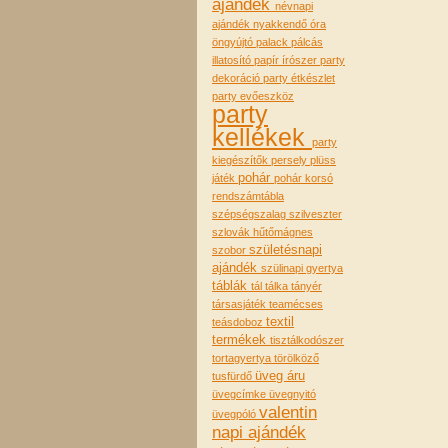
ajándék
névnapi
ajándék
nyakkendő
óra
öngyújtó
palack
pálcás
illatosító
papír írószer
party
dekoráció
party étkészlet
party evőeszköz
party
kellékek
party
kiegészítők
persely
plüss
pohár
játék
pohár korsó
rendszámtábla
szépségszalag
szilveszter
szlovák hűtőmágnes
születésnapi
szobor
ajándék
szülinapi gyertya
táblák
tál tálka tányér
társasjáték
teamécses
textil
teásdoboz
termékek
tisztálkodószer
tortagyertya
törölköző
üveg áru
tusfürdő
üvegcímke
üvegnyitó
valentin
üvegpóló
napi ajándék