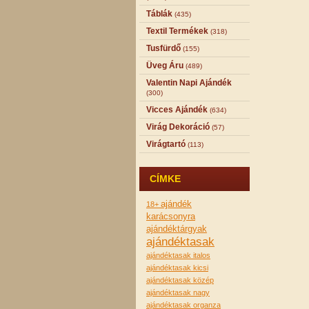
Táblák
(435)
Textil Termékek
(318)
Tusfürdő
(155)
Üveg Áru
(489)
Valentin Napi Ajándék
(300)
Vicces Ajándék
(634)
Virág Dekoráció
(57)
Virágtartó
(113)
CÍMKE
ajándék
18+
karácsonyra
ajándéktárgyak
ajándéktasak
ajándéktasak italos
ajándéktasak kicsi
ajándéktasak közép
ajándéktasak nagy
ajándéktasak organza