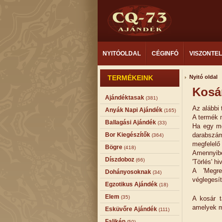
NYITÓOLDAL
CÉGINFÓ
VISZONTE
TERMÉKEINK
Nyitó oldal
Kosá
Ajándéktasak
(381)
Az alábbi 
Anyák Napi Ajándék
(165)
A termék m
Ballagási Ajándék
(33)
Ha egy me
Bor Kiegészítők
darabszá
(364)
megfelelő
Bögre
(418)
Amennyibe
Díszdoboz
(66)
'Törlés' h
A 'Megre
Dohányosoknak
(34)
véglegesí
Egzotikus Ajándék
(18)
Elem
(35)
A kosár t
amelyek m
Esküvőre Ajándék
(111)
Falikép
(50)