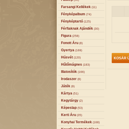
Farsangi Kellékek
(11)
Fényképalbum
(74)
Fényképtartó
(125)
Férfiaknak Ajándék
(30)
Figura
(258)
Fonott Áru
(8)
Gyertya
(169)
Húsvét
(120)
KOSÁR Ü
Hűtőmágnes
(183)
Illatosítók
(166)
Irodaszer
(8)
Játék
(9)
Kártya
(51)
Kegytárgy
(2)
Képeslap
(53)
Kerti Áru
(35)
Konyhai Termékek
(168)