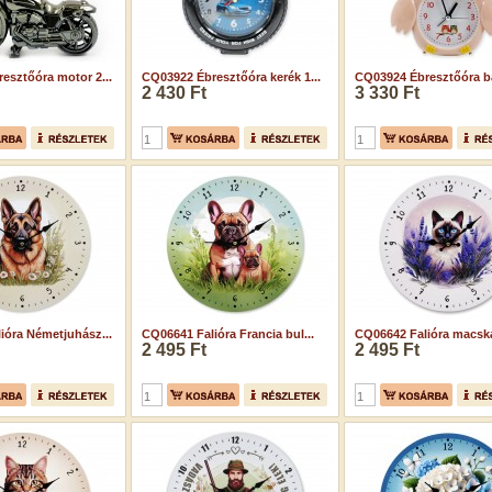
esztőóra motor 2...
CQ03922 Ébresztőóra kerék 1...
CQ03924 Ébresztőóra ba
2 430 Ft
3 330 Ft
ióra Németjuhász...
CQ06641 Falióra Francia bul...
CQ06642 Falióra macskás
2 495 Ft
2 495 Ft