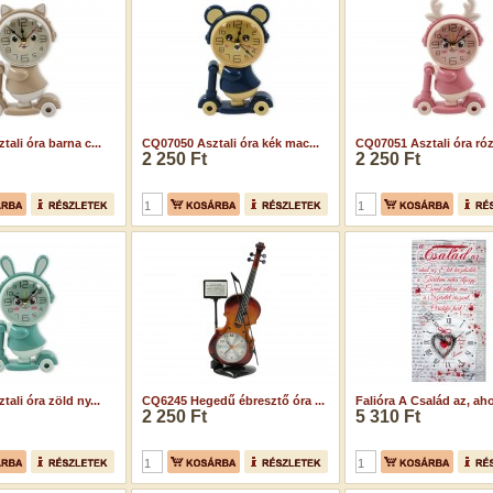
ali óra barna c...
CQ07050 Asztali óra kék mac...
CQ07051 Asztali óra róz
2 250 Ft
2 250 Ft
ali óra zöld ny...
CQ6245 Hegedű ébresztő óra ...
Falióra A Család az, ahol
2 250 Ft
5 310 Ft