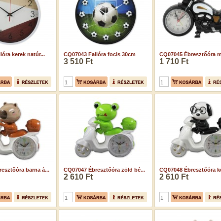
óra kerek natúr...
CQ07043 Falióra focis 30cm
CQ07045 Ébresztőóra mo
3 510 Ft
1 710 Ft
esztőóra barna á...
CQ07047 Ébresztőóra zöld bé...
CQ07048 Ébresztőóra ku
2 610 Ft
2 610 Ft