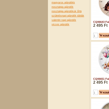
magyaros ajándékk
nosztalgia ajándék
óra
nosztalgia ajándékok
születésnapi ajándék
táblák
valentin napi ajándék
CQ06643 Fali
vicces ajándék
2 495 Ft
CQ06651 Fali
2 495 Ft