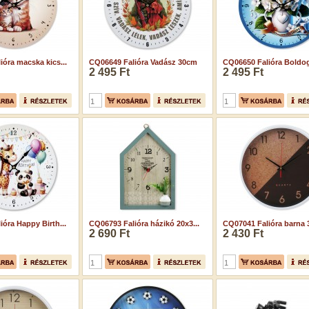
óra macska kics...
CQ06649 Falióra Vadász 30cm
CQ06650 Falióra Boldog 
2 495 Ft
2 495 Ft
óra Happy Birth...
CQ06793 Falióra házikó 20x3...
CQ07041 Falióra barna
2 690 Ft
2 430 Ft