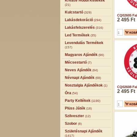
Kreatív Hobbi Kellékek
(21)
Kulcstartó
(329)
CQ02605 Fali
2 495 Ft
Lakásdekoráció
(294)
Lakásfelszerelés
(316)
Led Termékek
(35)
Levendulás Termékek
(157)
Magyaros Ajándék
(96)
Mécsestartó
(7)
Neves Ajándék
(64)
Névnapi Ajándék
(68)
Nosztalgia Ajándékok
(1)
CQ02608 Fali
2 495 Ft
Óra
(54)
Party Kellékek
(1190)
Plüss Játék
(18)
Szilveszter
(12)
Szobor
(8)
Születésnapi Ajándék
(1417)