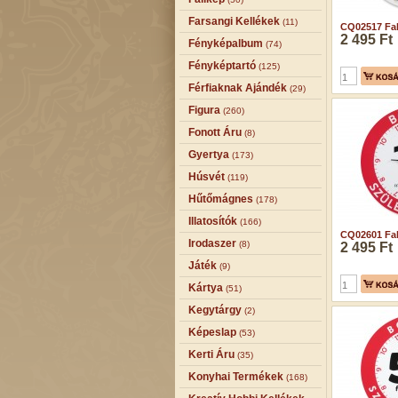
Farsangi Kellékek
(11)
CQ02517 Fal
2 495 Ft
Fényképalbum
(74)
Fényképtartó
(125)
Férfiaknak Ajándék
(29)
Figura
(260)
Fonott Áru
(8)
Gyertya
(173)
Húsvét
(119)
Hűtőmágnes
(178)
Illatosítók
(166)
CQ02601 Fali
Irodaszer
(8)
2 495 Ft
Játék
(9)
Kártya
(51)
Kegytárgy
(2)
Képeslap
(53)
Kerti Áru
(35)
Konyhai Termékek
(168)