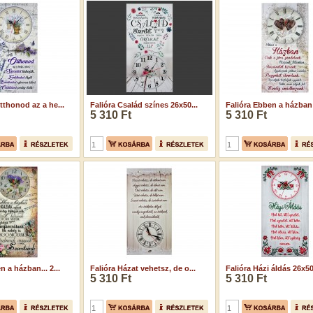
tthonod az a he...
Falióra Család színes 26x50...
Falióra Ebben a házban 
5 310 Ft
5 310 Ft
n a házban... 2...
Falióra Házat vehetsz, de o...
Falióra Házi áldás 26x
5 310 Ft
5 310 Ft