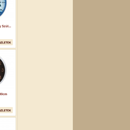
Szül...
 30cm