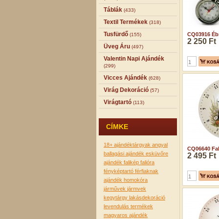
Táblák
(433)
Textil Termékek
(318)
Tusfürdő
CQ03916 Ébr
(155)
2 250 Ft
Üveg Áru
(497)
Valentin Napi Ajándék
(299)
Vicces Ajándék
(628)
Virág Dekoráció
(57)
Virágtartó
(113)
CÍMKE
18+
ajándéktárgyak
angyal
CQ06640 Fal
ballagási ajándék
esküvőre
2 495 Ft
ajándék
falikép
falióra
fényképtartó
férfiaknak
ajándék
homokóra
járművek
jármvek
kegytárgy
lakásdekoráció
levendulás termékek
magyaros ajándék