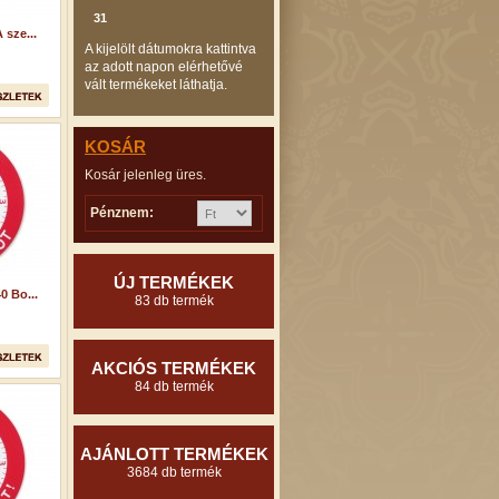
31
 sze...
A kijelölt dátumokra kattintva
az adott napon elérhetővé
vált termékeket láthatja.
KOSÁR
Kosár jelenleg üres.
Pénznem:
ÚJ TERMÉKEK
0 Bo...
83 db termék
AKCIÓS TERMÉKEK
84 db termék
AJÁNLOTT TERMÉKEK
3684 db termék