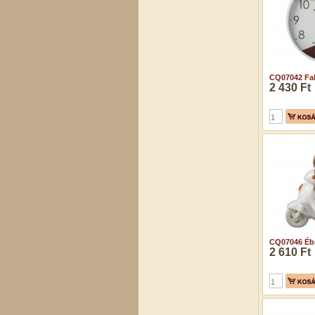
CQ07042 Fali
2 430 Ft
CQ07046 Ébr
2 610 Ft