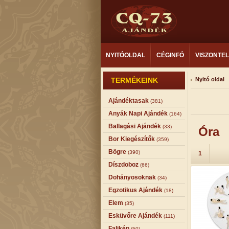
NYITÓOLDAL
CÉGINFÓ
VISZONTE
TERMÉKEINK
Nyitó oldal
Ajándéktasak
(381)
Anyák Napi Ajándék
(164)
Ballagási Ajándék
(33)
Óra
Bor Kiegészítők
(359)
Bögre
(390)
1
Díszdoboz
(66)
Dohányosoknak
(34)
Egzotikus Ajándék
(18)
Elem
(35)
Esküvőre Ajándék
(111)
Falikép
(50)