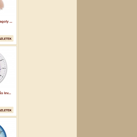
goly ...
 lev...