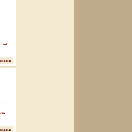
csak...
50cm