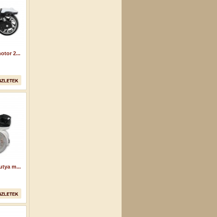
tor 2...
tya m...