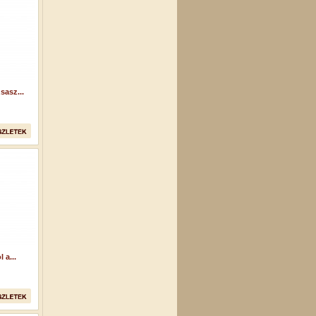
sasz...
 a...