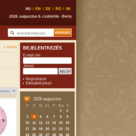
HU
/
EN
/
DE
/
RO
/
SK
2026. augusztus 6. csütörtök - Berta
Vissza
BEJELENTKEZÉS
E-mail cím
Jelszó
Regisztráció
Elfelejtett jelszó
2026.augusztus
H
K
Sz
Cs
P
Szo
V
1
2
3
4
5
6
7
8
9
10
11
12
13
14
15
16
17
18
19
20
21
22
23
24
25
26
27
28
29
30