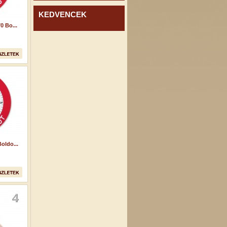
KEDVENCEK
0 Bo...
oldo...