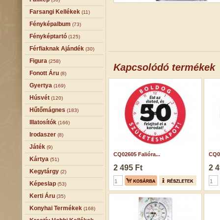
Farsangi Kellékek
(11)
Fényképalbum
(73)
Fényképtartó
(125)
Férfiaknak Ajándék
(30)
Figura
(258)
Kapcsolódó termékek
Fonott Áru
(8)
Gyertya
(169)
Húsvét
(120)
Hűtőmágnes
(183)
Illatosítók
(166)
Irodaszer
(8)
Játék
(9)
CQ02605 Falióra...
CQ02
Kártya
(51)
2 495 Ft
2 4
Kegytárgy
(2)
Képeslap
(53)
Kerti Áru
(35)
Konyhai Termékek
(168)