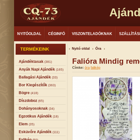
Aján
NYITÓOLDAL
CÉGINFÓ
VISZONTELADÓKNAK
SZÁLLÍTÁS
TERMÉKEINK
Nyitó oldal
Óra
Falióra Mindig rem
Ajándéktasak
(381)
Címke:
óra
falikép
Anyák Napi Ajándék
(165)
Ballagási Ajándék
(33)
Bor Kiegészítők
(363)
Bögre
(418)
Díszdoboz
(65)
Dohányosoknak
(34)
Egzotikus Ajándék
(18)
Elem
(35)
Esküvőre Ajándék
(111)
Falikép
(50)