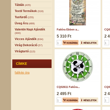
Táblák
(435)
Textil Termékek
(318)
Tusfürdő
(155)
Üveg Áru
(489)
Valentin Napi Ajándék
Falióra Ebben a...
CQ06
(300)
5 310 Ft
2 4
Vicces Ajándék
(634)
Virág Dekoráció
(57)
Virágtartó
(113)
CÍMKE
falikép
óra
CQ02611 Falióra...
CQ03
2 495 Ft
2 4