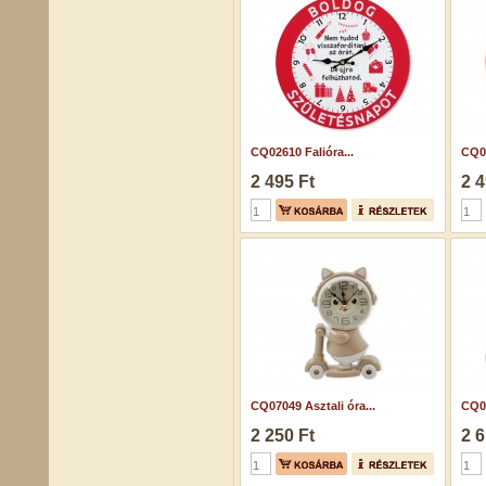
CQ02610 Falióra...
CQ02
2 495 Ft
2 4
CQ07049 Asztali óra...
CQ07
2 250 Ft
2 6