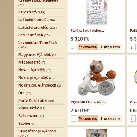
Kreatív Hobbi Kellékek
(21)
Kulcstartó
(329)
Lakásdekoráció
(296)
Lakásfelszerelés
(315)
Falióra Sok boldog...
Fali
Led Termékek
(35)
5 310 Ft
5 3
Levendulás Termékek
(163)
Magyaros Ajándék
(96)
Mécsestartó
(7)
Neves Ajándék
(64)
Névnapi Ajándék
(70)
Nosztalgia Ajándékok
(1)
Óra
(63)
Party Kellékek
(1185)
CQ07046 Ébresztőóra...
Óras
Plüss Játék
(18)
2 610 Ft
695
Szilveszter
(12)
Szobor
(8)
Születésnapi Ajándék
(1440)