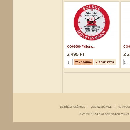
CQ02609 Falióra...
CQ07
2 495 Ft
2 2
Szállítási feltételek
Üzletszabályzat
Adatvéd
2026 © CQ-73 Ajándék Nagykereskedés