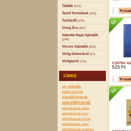
Táblák
(433)
Textil Termékek
(318)
Tusfürdő
(155)
Üveg Áru
(497)
Valentin Napi Ajándék
(299)
Vicces Ajándék
(629)
Virág Dekoráció
(57)
Virágtartó
(113)
CQ07501 Ajá
515 Ft
CÍMKE
ajándék
18+
karácsonyra
ajándéktárgyak
ajándéktasak
ajándéktasak italos
ajándéktasak kicsi
ajándéktasak közép
ajándéktasak nagy
ajándéktasak organza