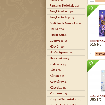
Farsangi Kellékek
(11)
Fényképalbum
(74)
Fényképtartó
(125)
Férfiaknak Ajándék
(29)
Figura
(260)
Fonott Áru
(8)
Gyertya
(173)
CQ07607 Ajá
515 Ft
Húsvét
(119)
Hűtőmágnes
(178)
Illatosítók
(166)
Irodaszer
(8)
Játék
(9)
Kártya
(51)
Kegytárgy
(2)
Képeslap
(53)
Kerti Áru
(35)
CQ07587 Ajá
385 Ft
Konyhai Termékek
(169)