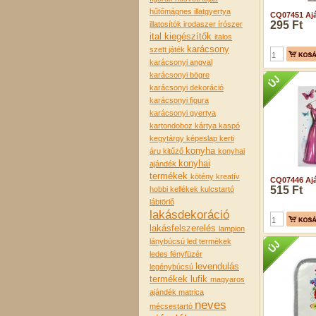
hűtőmágnes
illatgyertya
CQ07451 Ajá
295 Ft
illatosítók
irodaszer
írószer
ital kiegészítők
italos
karácsony
szett
játék
karácsonyi angyal
karácsonyi bögre
karácsonyi dekoráció
karácsonyi figura
karácsonyi gyertya
kartondoboz
kártya
kaspó
kegytárgy
képeslap
kerti
konyha
áru
kitűző
konyhai
konyhai
ajándék
termékek
kötény
kreatív
CQ07446 Ajá
515 Ft
hobbi kellékek
kulcstartó
lábtörlő
lakásdekoráció
lakásfelszerelés
lampion
lánybúcsú
led termékek
ledes fényfüzér
levendulás
legénybúcsú
termékek
lufik
magyaros
ajándék
matrica
neves
mécsestartó