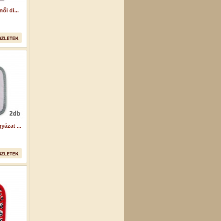
i di...
ázat ...