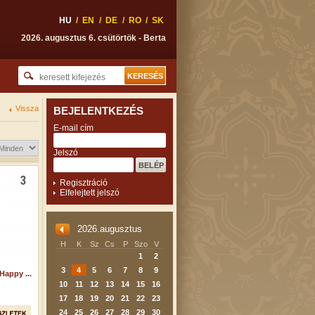
HU
/
EN
/
DE
/
RO
/
SK
2026. augusztus 6. csütörtök - Berta
Vissza
BEJELENTKEZÉS
E-mail cím
Jelszó
Regisztráció
Elfelejtett jelszó
2026.augusztus
H
K
Sz
Cs
P
Szo
V
1
2
3
4
5
6
7
8
9
appy ...
10
11
12
13
14
15
16
17
18
19
20
21
22
23
24
25
26
27
28
29
30