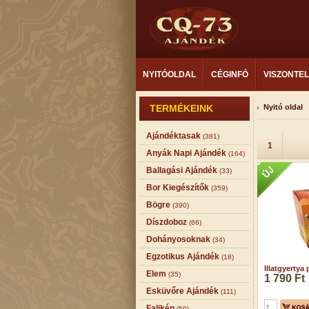
NYITÓOLDAL
CÉGINFÓ
VISZONTE
TERMÉKEINK
Nyitó oldal
Ajándéktasak
(381)
1
Anyák Napi Ajándék
(164)
Ballagási Ajándék
(33)
Bor Kiegészítők
(359)
Bögre
(390)
Díszdoboz
(66)
Dohányosoknak
(34)
Egzotikus Ajándék
(18)
Illatgyertya
Elem
(35)
1 790 Ft
Esküvőre Ajándék
(111)
Falikép
(50)