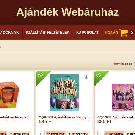
Ajándék Webáruház
LADÓKNAK
SZÁLLÍTÁSI FELTÉTELEK
KAPCSOLAT
KOSÁR
0
Termék/oldal:
 pohárban Pumpk...
CQ07608 Ajándéktasak Happy ...
CQ07606 Ajándéktasak H
585 Ft
385 Ft