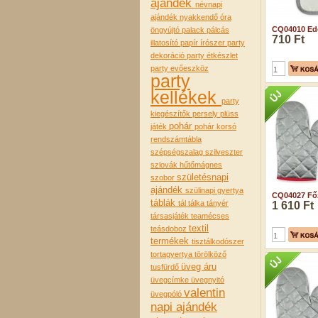
ajándék
névnapi
ajándék
nyakkendő
óra
CQ04010 Edé
öngyújtó
palack
pálcás
710 Ft
illatosító
papír írószer
party
dekoráció
party étkészlet
party evőeszköz
party
kellékek
party
kiegészítők
persely
plüss
pohár
játék
pohár korsó
rendszámtábla
szépségszalag
szilveszter
szlovák hűtőmágnes
születésnapi
szobor
ajándék
szülinapi gyertya
CQ04027 Főz
táblák
tál tálka tányér
1 610 Ft
társasjáték
teamécses
textil
teásdoboz
termékek
tisztálkodószer
tortagyertya
törölköző
üveg áru
tusfürdő
üvegcímke
üvegnyitó
valentin
üvegpóló
napi ajándék