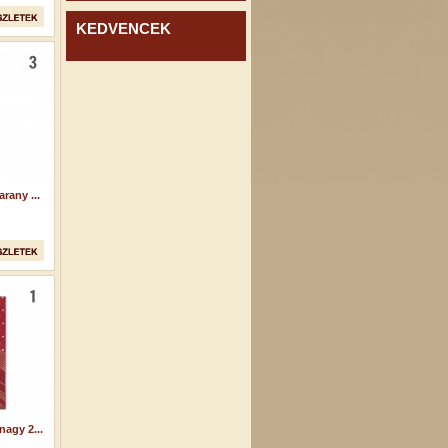
KEDVENCEK
rany ...
agy 2...