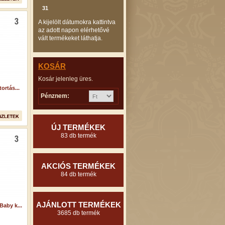
31
A kijelölt dátumokra kattintva
az adott napon elérhetővé
vált termékeket láthatja.
KOSÁR
Kosár jelenleg üres.
ortás...
Pénznem:
ÚJ TERMÉKEK
83 db termék
AKCIÓS TERMÉKEK
84 db termék
AJÁNLOTT TERMÉKEK
aby k...
3685 db termék