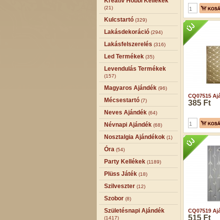
Kreatív Hobbi Kellékek
(21)
Kulcstartó
(329)
Lakásdekoráció
(294)
Lakásfelszerelés
(316)
Led Termékek
(35)
Levendulás Termékek
(157)
Magyaros Ajándék
(96)
CQ07515 Ajá
Mécsestartó
(7)
385 Ft
Neves Ajándék
(64)
Névnapi Ajándék
(68)
Nosztalgia Ajándékok
(1)
Óra
(54)
Party Kellékek
(1189)
Plüss Játék
(18)
Szilveszter
(12)
Szobor
(8)
Születésnapi Ajándék
CQ07519 Ajá
515 Ft
(1417)