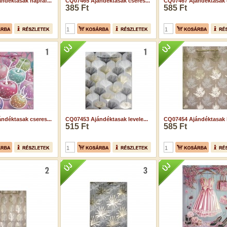
ndéktasak napraf...
CQ07465 Ajándéktasak cseres...
CQ07467 Ajándéktasak c
385 Ft
585 Ft
ndéktasak cseres...
CQ07453 Ajándéktasak levele...
CQ07454 Ajándéktasak le
515 Ft
585 Ft