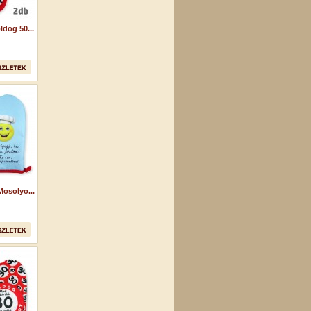
dog 50...
osolyo...