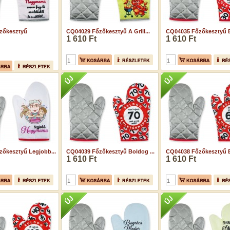
zőkesztyű
CQ04029 Főzőkesztyű A Grill...
CQ04035 Főzőkesztyű B
1 610 Ft
1 610 Ft
őkesztyű Legjobb...
CQ04039 Főzőkesztyű Boldog ...
CQ04038 Főzőkesztyű B
1 610 Ft
1 610 Ft