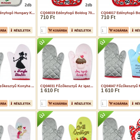
nyfogó Hungary K...
CQ04019 Edényfogó Boldog 70...
CQ04017 Edényfogó Bol
710 Ft
710 Ft
őkesztyű Konyha ...
CQ04031 Főzőkesztyű Az igaz...
CQ04047 Főzőkesztyű M
1 610 Ft
1 610 Ft