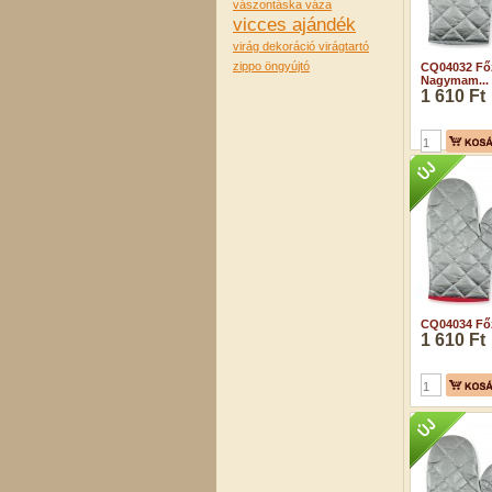
vászontáska
váza
vicces ajándék
virág dekoráció
virágtartó
zippo öngyújtó
CQ04032 Fő
Nagymam...
1 610 Ft
CQ04034 Főz
1 610 Ft