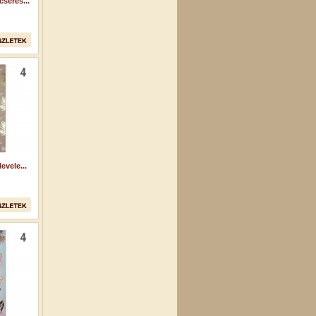
seres...
vele...