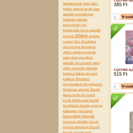
CQ07480 Ajá
ajándéktasak óriás
álarc
385 Ft
fejdísz
angyal
anyák napi
ajándék
aromalámpa
ballagási ajándék
bizonyítvány
bor
kiegészítők
boros ajándék
bögre
bortartó
buddha
szobor
dísz
díszdoboz
díszgyertya
díszpárna
doboz
dohányosoknak
edényfogó
egzotikus
ajándék
ékszertartó
elem
előke
esküvőre ajándék
CQ07466 Ajá
515 Ft
fadoboz
falikép
farsangi
kellékek
fémdoboz
fényképalbum
fényképtartó
figura
férfiaknak ajándék
flaska
fonott áru
fonott
kosár
fürdőszoba
füstölő
füstölőtartó
füzetek
gyertya
halloween
hamutartó
használati tárgyak
humoros ajándék
húsvét
húsvéti dekoráció
húsvéti
figurák
húsvéti tojás