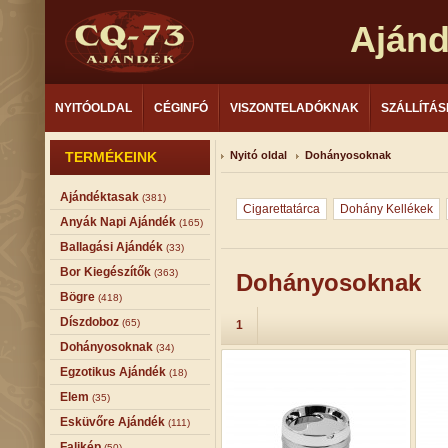
Aján
NYITÓOLDAL
CÉGINFÓ
VISZONTELADÓKNAK
SZÁLLÍTÁS
TERMÉKEINK
Nyitó oldal
Dohányosoknak
Ajándéktasak
(381)
Cigarettatárca
Dohány Kellékek
Anyák Napi Ajándék
(165)
Ballagási Ajándék
(33)
Bor Kiegészítők
(363)
Dohányosoknak
Bögre
(418)
Díszdoboz
(65)
1
Dohányosoknak
(34)
Egzotikus Ajándék
(18)
Elem
(35)
Esküvőre Ajándék
(111)
Falikép
(50)