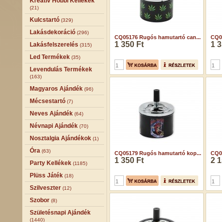
Kreatív Hobbi Kellékek
(21)
Kulcstartó
(329)
Lakásdekoráció
(296)
CQ05176 Rugós hamutartó can...
CQ0
1 350 Ft
1 3
Lakásfelszerelés
(315)
Led Termékek
(35)
Levendulás Termékek
(163)
Magyaros Ajándék
(96)
Mécsestartó
(7)
Neves Ajándék
(64)
Névnapi Ajándék
(70)
Nosztalgia Ajándékok
(1)
Óra
(63)
CQ05179 Rugós hamutartó kop...
CQ0
1 350 Ft
2 1
Party Kellékek
(1185)
Plüss Játék
(18)
Szilveszter
(12)
Szobor
(8)
Születésnapi Ajándék
(1440)