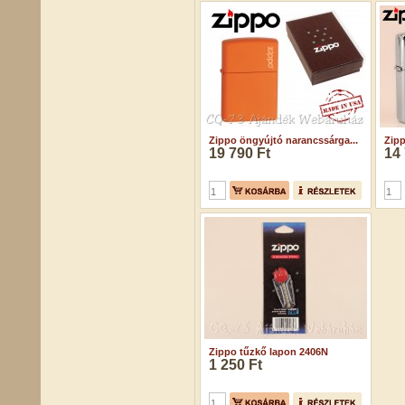
Zippo öngyújtó narancssárga...
Zipp
19 790 Ft
14 
Zippo tűzkő lapon 2406N
1 250 Ft