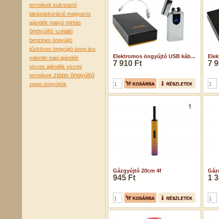
termékek
kulcstartó
lakásdekoráció
magyaros
ajándék
matyó mintás
öngyújtó
szélálló
benzines öngyújtó
tűzköves öngyújtó
üveg áru
Elektromos öngyújtó USB káb...
Elek
valentin napi ajándék
7 910 Ft
7 9
vicces ajándék
vicces
zippo öngyújtó
termékek
zippo öngyújtók
Gázgyújtó 20cm 4f
Gáz
945 Ft
1 3