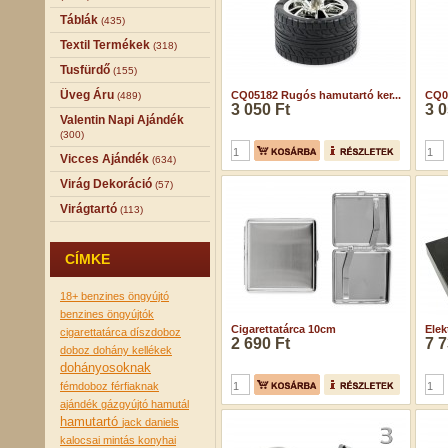
Táblák
(435)
Textil Termékek
(318)
Tusfürdő
(155)
Üveg Áru
CQ05182 Rugós hamutartó ker...
CQ05
(489)
3 050 Ft
3 0
Valentin Napi Ajándék
(300)
Vicces Ajándék
(634)
Virág Dekoráció
(57)
Virágtartó
(113)
CÍMKE
18+
benzines öngyújtó
benzines öngyújtók
Cigarettatárca 10cm
Elek
cigarettatárca
díszdoboz
2 690 Ft
7 7
doboz
dohány kellékek
dohányosoknak
fémdoboz
férfiaknak
ajándék
gázgyújtó
hamutál
hamutartó
jack daniels
kalocsai mintás
konyhai