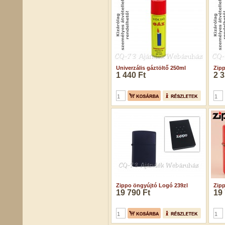
Univerzális gáztöltő 250ml
Zipp
1 440 Ft
2 3
Zippo öngyújtó Logó 239zl
Zipp
19 790 Ft
19 