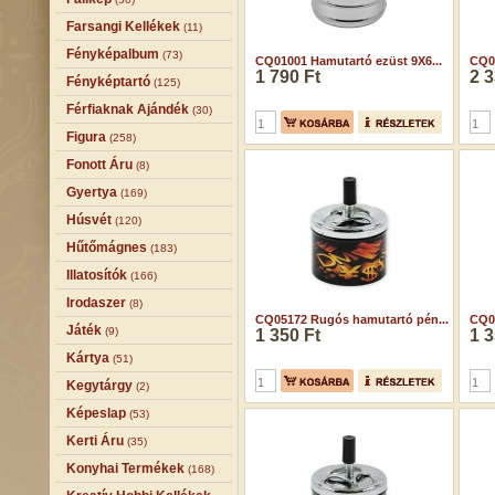
Farsangi Kellékek
(11)
Fényképalbum
(73)
CQ01001 Hamutartó ezüst 9X6...
CQ0
1 790 Ft
2 3
Fényképtartó
(125)
Férfiaknak Ajándék
(30)
Figura
(258)
Fonott Áru
(8)
Gyertya
(169)
Húsvét
(120)
Hűtőmágnes
(183)
Illatosítók
(166)
Irodaszer
(8)
CQ05172 Rugós hamutartó pén...
CQ0
Játék
(9)
1 350 Ft
1 3
Kártya
(51)
Kegytárgy
(2)
Képeslap
(53)
Kerti Áru
(35)
Konyhai Termékek
(168)