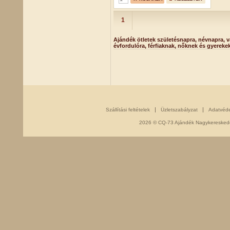
1
Ajándék ötletek születésnapra, névnapra, v
évfordulóra, férfiaknak, nőknek és gyereke
Szállítási feltételek
Üzletszabályzat
Adatvéd
2026 © CQ-73 Ajándék Nagykereskedés