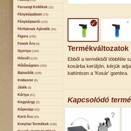
Farsangi Kellékek
(11)
Fényképalbum
(73)
Fényképtartó
(125)
Férfiaknak Ajándék
(30)
Figura
(258)
Fonott Áru
(8)
Termékváltozatok
Gyertya
(169)
Húsvét
Ebből a termékből többféle sz
(120)
kosárba kerüljön, kérjük adj
Hűtőmágnes
(183)
kattintson a 'Kosár' gombra.
Illatosítók
(166)
Irodaszer
(8)
Játék
(9)
Kártya
(51)
Kapcsolódó term
Kegytárgy
(2)
Képeslap
(53)
Kerti Áru
(35)
Konyhai Termékek
(168)