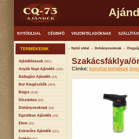
Aján
NYITÓOLDAL
CÉGINFÓ
VISZONTELADÓKNAK
SZÁLLÍTÁS
TERMÉKEINK
Nyitó oldal
Dohányosoknak
Öngyúj
Szakácsfáklya/ö
Ajándéktasak
(381)
Címke:
konyhai termékek
öngy
Anyák Napi Ajándék
(165)
Ballagási Ajándék
(33)
Bor Kiegészítők
(363)
Bögre
(418)
Díszdoboz
(65)
Dohányosoknak
(34)
Egzotikus Ajándék
(18)
Elem
(35)
Esküvőre Ajándék
(111)
Falikép
(50)