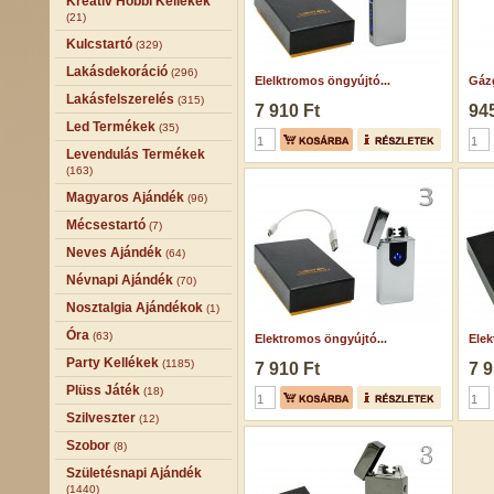
Kreatív Hobbi Kellékek
(21)
Kulcstartó
(329)
Lakásdekoráció
(296)
Elelktromos öngyújtó...
Gáz
Lakásfelszerelés
(315)
7 910 Ft
945
Led Termékek
(35)
Levendulás Termékek
(163)
Magyaros Ajándék
(96)
Mécsestartó
(7)
Neves Ajándék
(64)
Névnapi Ajándék
(70)
Nosztalgia Ajándékok
(1)
Óra
(63)
Elektromos öngyújtó...
Elek
Party Kellékek
(1185)
7 910 Ft
7 9
Plüss Játék
(18)
Szilveszter
(12)
Szobor
(8)
Születésnapi Ajándék
(1440)