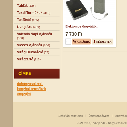
Táblák
(435)
Textil Termékek
(318)
Tusfürdő
(155)
Elektomos öngyújtó...
Üveg Áru
(489)
7 730 Ft
Valentin Napi Ajándék
(300)
Vicces Ajándék
(634)
Virág Dekoráció
(57)
Virágtartó
(113)
CÍMKE
dohányosoknak
konyhai termékek
öngyújtó
Szállítási feltételek
Üzletszabályzat
Adatvéd
2026 © CQ-73 Ajándék Nagykereskedés