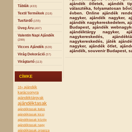
ajándék ötletek, ajándék ti
Táblák
(433)
választéka, folyamatosan bővü
évben. Online ajándék rende
Textil Termékek
(318)
nagyker, ajándék nagyker, a
Tusfürdő
(155)
ajándék nagykereskedelem, a
Budapest, ajándék webnagyke
Üveg Áru
(497)
ajándéktárgy nagyker, ajá
Valentin Napi Ajándék
nagykereskedés, ajándék
(299)
nagykereskedés, játék ajánd
nagyker, ajándék ötlet, ajánd
Vicces Ajándék
(628)
ajándék, souvenir Budapest, sz
Virág Dekoráció
(57)
Virágtartó
(113)
CÍMKE
ajándék
18+
karácsonyra
ajándéktárgyak
ajándéktasak
ajándéktasak italos
ajándéktasak kicsi
ajándéktasak közép
ajándéktasak nagy
ajándéktasak organza