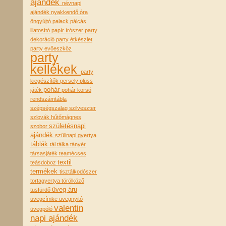
ajándék
névnapi
ajándék
nyakkendő
óra
öngyújtó
palack
pálcás
illatosító
papír írószer
party
dekoráció
party étkészlet
party evőeszköz
party
kellékek
party
kiegészítők
persely
plüss
pohár
játék
pohár korsó
rendszámtábla
szépségszalag
szilveszter
szlovák hűtőmágnes
születésnapi
szobor
ajándék
szülinapi gyertya
táblák
tál tálka tányér
társasjáték
teamécses
textil
teásdoboz
termékek
tisztálkodószer
tortagyertya
törölköző
üveg áru
tusfürdő
üvegcímke
üvegnyitó
valentin
üvegpóló
napi ajándék