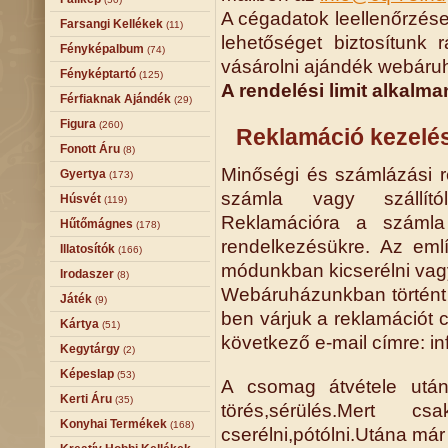
A cégadatok leellenőrzése
Farsangi Kellékek
(11)
lehetőséget biztosítunk
Fényképalbum
(74)
vásárolni ajándék webár
Fényképtartó
(125)
A rendelési limit alkalma
Férfiaknak Ajándék
(29)
Figura
(260)
Reklamáció kezelé
Fonott Áru
(8)
Minőségi és számlázási re
Gyertya
(173)
számla vagy szállító
Húsvét
(119)
Reklamációra a számla 
Hűtőmágnes
(178)
rendelkezésükre. Az eml
Illatosítók
(166)
módunkban kicserélni vagy
Irodaszer
(8)
Webáruházunkban történt v
Játék
(9)
ben várjuk a reklamációt 
Kártya
(51)
következő e-mail címre: i
Kegytárgy
(2)
Képeslap
(53)
A csomag átvétele után
Kerti Áru
(35)
törés,sérülés.Mert
Konyhai Termékek
(168)
cserélni,pótólni.Utána má