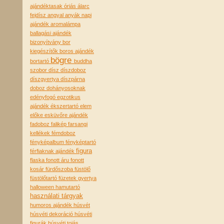
ajándéktasak óriás
álarc
fejdísz
angyal
anyák napi
ajándék
aromalámpa
ballagási ajándék
bizonyítvány
bor
kiegészítők
boros ajándék
bögre
bortartó
buddha
szobor
dísz
díszdoboz
díszgyertya
díszpárna
doboz
dohányosoknak
edényfogó
egzotikus
ajándék
ékszertartó
elem
előke
esküvőre ajándék
fadoboz
falikép
farsangi
kellékek
fémdoboz
fényképalbum
fényképtartó
figura
férfiaknak ajándék
flaska
fonott áru
fonott
kosár
fürdőszoba
füstölő
füstölőtartó
füzetek
gyertya
halloween
hamutartó
használati tárgyak
humoros ajándék
húsvét
húsvéti dekoráció
húsvéti
figurák
húsvéti tojás