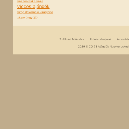
vászontáska
váza
vicces ajándék
virág dekoráció
virágtartó
zippo öngyújtó
Szállítási feltételek
Üzletszabályzat
Adatvéd
2026 © CQ-73 Ajándék Nagykereskedés