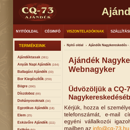
Aján
NYITÓOLDAL
CÉGINFÓ
VISZONTELADÓKNAK
SZÁLLÍTÁS
TERMÉKEINK
Nyitó oldal
Ajándék Nagykereskedés -
Ajándéktasak
(381)
Ajándék Nagyke
Anyák Napi Ajándék
(164)
Webnagyker
Ballagási Ajándék
(33)
Bor Kiegészítők
(359)
Bögre
(390)
Üdvözöljük a CQ-7
Díszdoboz
(66)
Nagykereskedéséb
Dohányosoknak
(34)
Kérjük, hozza el személye
Egzotikus Ajándék
(18)
telefonszámát, e-mail c
Elem
(35)
egyéni vállalkozói igaz
Esküvőre Ajándék
(111)
mailben az
info@cq-73.hu
Falikép
(50)