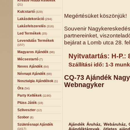
Kreatív Hobbi Kellékek
(21)
Kulcstartó
(329)
Megértésüket köszönjük!
Lakásdekoráció
(294)
Lakásfelszerelés
(316)
Souvenir Nagykereskedésün
Led Termékek
(35)
partnereinket, viszontelad
Levendulás Termékek
bejárat a Lomb utca 28. fel
(157)
Magyaros Ajándék
(96)
Nyitvatartás: H-P.: 
Mécsestartó
(7)
Szállítási idő: 1-3 mun
Neves Ajándék
(64)
Névnapi Ajándék
(68)
CQ-73 Ajándék Nagy
Nosztalgia Ajándékok
(1)
Webnagyker
Óra
(54)
Party Kellékek
(1190)
Plüss Játék
(18)
Szilveszter
(12)
Szobor
(8)
Ajándék Áruház, Webáruház, 
Születésnapi Ajándék
Ajándéktárgyak, ötletes aján
(1417)