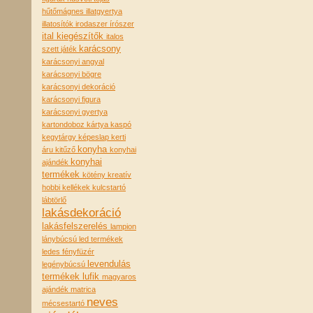
hűtőmágnes
illatgyertya
illatosítók
irodaszer
írószer
ital kiegészítők
italos
karácsony
szett
játék
karácsonyi angyal
karácsonyi bögre
karácsonyi dekoráció
karácsonyi figura
karácsonyi gyertya
kartondoboz
kártya
kaspó
kegytárgy
képeslap
kerti
konyha
áru
kitűző
konyhai
konyhai
ajándék
termékek
kötény
kreatív
hobbi kellékek
kulcstartó
lábtörlő
lakásdekoráció
lakásfelszerelés
lampion
lánybúcsú
led termékek
ledes fényfüzér
levendulás
legénybúcsú
termékek
lufik
magyaros
ajándék
matrica
neves
mécsestartó