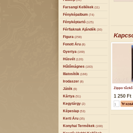
Farsangi Kellékek
(11)
Fényképalbum
(74)
Fényképtartó
(125)
Férfiaknak Ajándék
(30)
Kapcs
Figura
(258)
Fonott Áru
(8)
Gyertya
(169)
Húsvét
(120)
Hűtőmágnes
(183)
Illatosítók
(166)
Irodaszer
(8)
Zippo tűzkő
Játék
(9)
1 250 Ft
Kártya
(51)
Kegytárgy
(2)
Képeslap
(53)
Kerti Áru
(35)
Konyhai Termékek
(168)