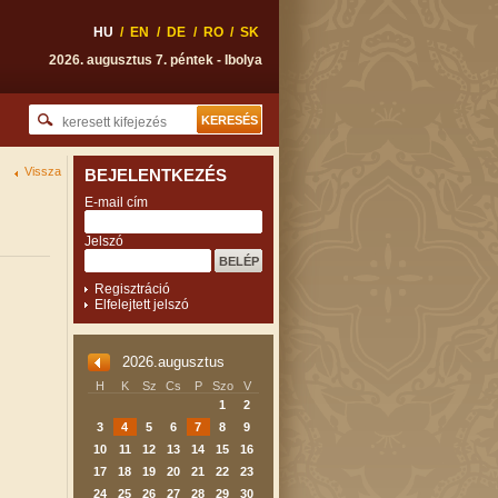
HU
/
EN
/
DE
/
RO
/
SK
2026. augusztus 7. péntek - Ibolya
Vissza
BEJELENTKEZÉS
E-mail cím
Jelszó
Regisztráció
Elfelejtett jelszó
2026.augusztus
H
K
Sz
Cs
P
Szo
V
1
2
3
4
5
6
7
8
9
10
11
12
13
14
15
16
17
18
19
20
21
22
23
24
25
26
27
28
29
30