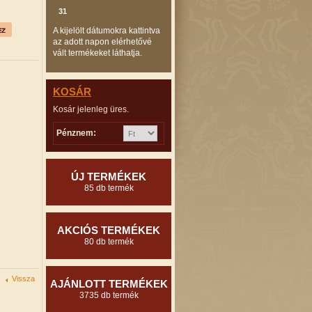
31
A kijelölt dátumokra kattintva
az adott napon elérhetővé
vált termékeket láthatja.
KOSÁR
Kosár jelenleg üres.
Pénznem:
ÚJ TERMÉKEK
85 db termék
AKCIÓS TERMÉKEK
80 db termék
Vissza
AJÁNLOTT TERMÉKEK
3735 db termék