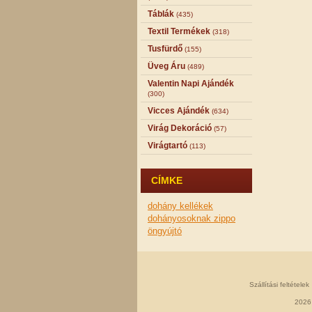
Táblák
(435)
Textil Termékek
(318)
Tusfürdő
(155)
Üveg Áru
(489)
Valentin Napi Ajándék
(300)
Vicces Ajándék
(634)
Virág Dekoráció
(57)
Virágtartó
(113)
CÍMKE
dohány kellékek
dohányosoknak
zippo
öngyújtó
Szállítási feltételek
2026