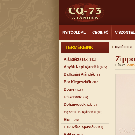
NYITÓOLDAL
CÉGINFÓ
VISZONTE
TERMÉKEINK
Nyitó oldal
Zippo
Ajándéktasak
(381)
Címke:
dohá
Anyák Napi Ajándék
(165)
Ballagási Ajándék
(33)
Bor Kiegészítők
(364)
Bögre
(418)
Díszdoboz
(66)
Dohányosoknak
(34)
Egzotikus Ajándék
(18)
Elem
(35)
Esküvőre Ajándék
(111)
Falikép
(50)