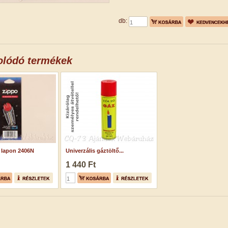
db:
olódó termékek
 lapon 2406N
Univerzális gáztöltő...
1 440 Ft