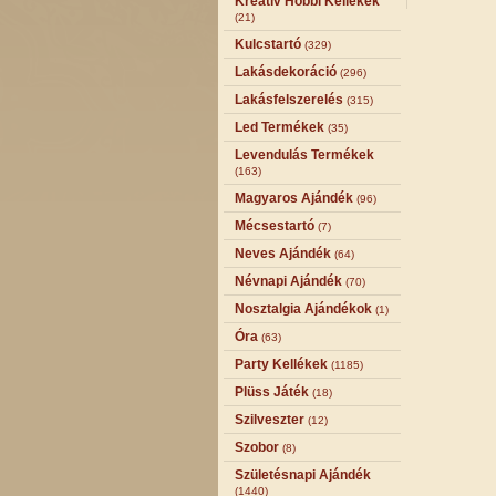
Kreatív Hobbi Kellékek
(21)
Kulcstartó
(329)
Lakásdekoráció
(296)
Lakásfelszerelés
(315)
Led Termékek
(35)
Levendulás Termékek
(163)
Magyaros Ajándék
(96)
Mécsestartó
(7)
Neves Ajándék
(64)
Névnapi Ajándék
(70)
Nosztalgia Ajándékok
(1)
Óra
(63)
Party Kellékek
(1185)
Plüss Játék
(18)
Szilveszter
(12)
Szobor
(8)
Születésnapi Ajándék
(1440)