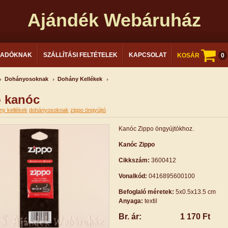
Ajándék Webáruház
LADÓKNAK
SZÁLLÍTÁSI FELTÉTELEK
KAPCSOLAT
KOSÁR
0
Dohányosoknak
Dohány Kellékek
 kanóc
ny kellékek
dohányosoknak
zippo öngyújtó
Kanóc Zippo öngyújtókhoz.
Kanóc Zippo
Cikkszám:
3600412
Vonalkód:
0416895600100
Befoglaló méretek:
5x0.5x13.5 cm
Anyaga:
textil
Br. ár:
1 170 Ft