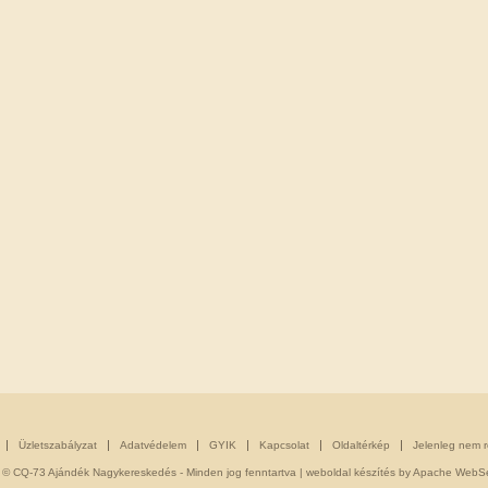
Üzletszabályzat
Adatvédelem
GYIK
Kapcsolat
Oldaltérkép
Jelenleg nem 
 © CQ-73 Ajándék Nagykereskedés - Minden jog fenntartva |
weboldal készítés
by Apache WebSe