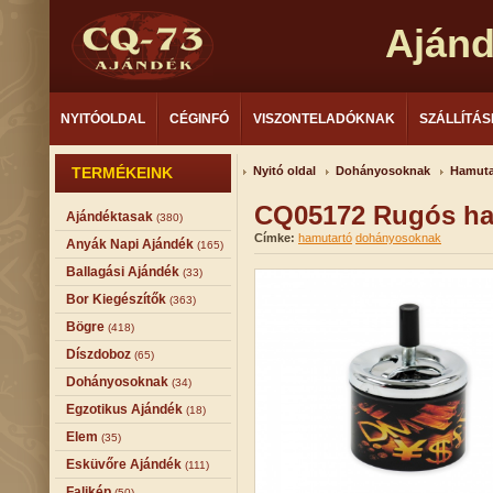
Aján
NYITÓOLDAL
CÉGINFÓ
VISZONTELADÓKNAK
SZÁLLÍTÁS
TERMÉKEINK
Nyitó oldal
Dohányosoknak
Hamuta
CQ05172 Rugós ha
Ajándéktasak
(380)
Címke:
hamutartó
dohányosoknak
Anyák Napi Ajándék
(165)
Ballagási Ajándék
(33)
Bor Kiegészítők
(363)
Bögre
(418)
Díszdoboz
(65)
Dohányosoknak
(34)
Egzotikus Ajándék
(18)
Elem
(35)
Esküvőre Ajándék
(111)
Falikép
(50)