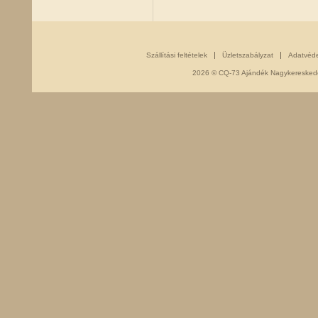
Szállítási feltételek
Üzletszabályzat
Adatvéd
2026 © CQ-73 Ajándék Nagykereskedés