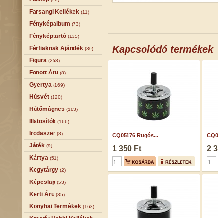
Farsangi Kellékek
(11)
Fényképalbum
(73)
Fényképtartó
(125)
Kapcsolódó termékek
Férfiaknak Ajándék
(30)
Figura
(258)
Fonott Áru
(8)
Gyertya
(169)
Húsvét
(120)
Hűtőmágnes
(183)
Illatosítók
(166)
Irodaszer
(8)
CQ05176 Rugós...
CQ0
Játék
(9)
1 350 Ft
2 3
Kártya
(51)
Kegytárgy
(2)
Képeslap
(53)
Kerti Áru
(35)
Konyhai Termékek
(168)