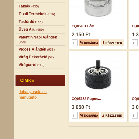
Táblák
(435)
Textil Termékek
(316)
Tusfürdő
(155)
CQ05181 Fém...
CQ0
Üveg Áru
(489)
2 150 Ft
1 3
Valentin Napi Ajándék
(300)
Vicces Ajándék
(633)
Virág Dekoráció
(57)
Virágtartó
(112)
CÍMKE
dohányosoknak
hamutartó
CQ05182 Rugós...
CQ0
3 050 Ft
3 0