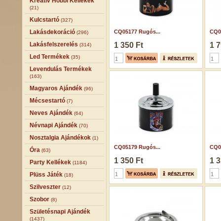
Kreatív Hobbi Kellékek
(21)
Kulcstartó
(327)
Lakásdekoráció
CQ05177 Rugós...
CQ01
(296)
Lakásfelszerelés
1 350 Ft
1 7
(314)
Led Termékek
(35)
Levendulás Termékek
(163)
Magyaros Ajándék
(96)
Mécsestartó
(7)
Neves Ajándék
(64)
Névnapi Ajándék
(70)
Nosztalgia Ajándékok
(1)
CQ05179 Rugós...
CQ0
Óra
(63)
1 350 Ft
1 3
Party Kellékek
(1184)
Plüss Játék
(18)
Szilveszter
(12)
Szobor
(8)
Születésnapi Ajándék
(1437)