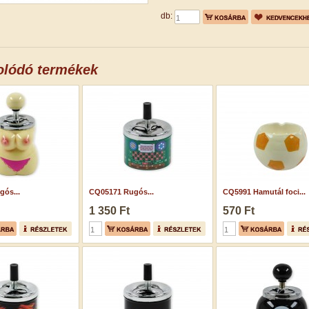
db:
olódó termékek
ós...
CQ05171 Rugós...
CQ5991 Hamutál foci...
1 350 Ft
570 Ft