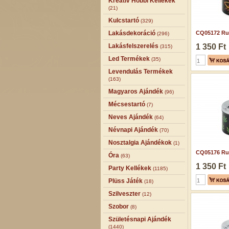
Kreatív Hobbi Kellékek
(21)
Kulcstartó
(329)
Lakásdekoráció
CQ05172 Rug
(296)
Lakásfelszerelés
1 350 Ft
(315)
Led Termékek
(35)
Levendulás Termékek
(163)
Magyaros Ajándék
(96)
Mécsestartó
(7)
Neves Ajándék
(64)
Névnapi Ajándék
(70)
Nosztalgia Ajándékok
(1)
CQ05176 Rug
Óra
(63)
1 350 Ft
Party Kellékek
(1185)
Plüss Játék
(18)
Szilveszter
(12)
Szobor
(8)
Születésnapi Ajándék
(1440)