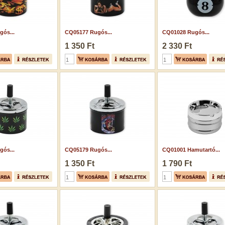
ós...
CQ05177 Rugós...
CQ01028 Rugós...
1 350 Ft
2 330 Ft
ós...
CQ05179 Rugós...
CQ01001 Hamutartó...
1 350 Ft
1 790 Ft