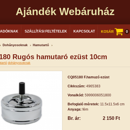
Ajándék Webáruház
LADÓKNAK
SZÁLLÍTÁSI FELTÉTELEK
KAPCSOLAT
KOSÁR
0
Dohányosoknak
Hamutartó
180 Rugós hamutaró ezüst 10cm
tartó
dohányosoknak
CQ05180 F.hamuzó ezüst
Cikkszám:
4965383
Vonalkód:
5999006051800
Befoglaló méretek:
11.5x11.5x6 cm
Anyaga:
fém
Br. ár:
2 150 Ft