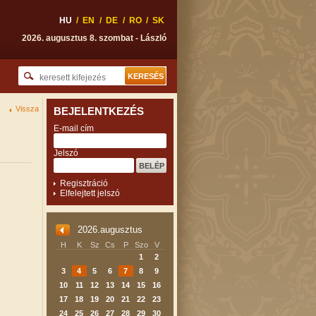
HU
/
EN
/
DE
/
RO
/
SK
2026. augusztus 8. szombat - László
Vissza
BEJELENTKEZÉS
E-mail cím
Jelszó
Regisztráció
Elfelejtett jelszó
2026.augusztus
H
K
Sz
Cs
P
Szo
V
1
2
3
4
5
6
7
8
9
10
11
12
13
14
15
16
17
18
19
20
21
22
23
24
25
26
27
28
29
30