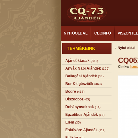
NYITÓOLDAL
CÉGINFÓ
VISZONTE
TERMÉKEINK
Nyitó oldal
CQ05
Ajándéktasak
(381)
Címke:
hamu
Anyák Napi Ajándék
(165)
Ballagási Ajándék
(33)
Bor Kiegészítők
(363)
Bögre
(418)
Díszdoboz
(65)
Dohányosoknak
(34)
Egzotikus Ajándék
(18)
Elem
(35)
Esküvőre Ajándék
(111)
Falikép
(50)