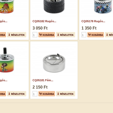
ós...
CQ05182 Rugós...
CQ05178 Rugós...
3 050 Ft
1 350 Ft
ós...
CQ05181 Fém...
2 150 Ft