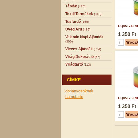
Táblák
(435)
Textil Termékek
(318)
Tusfürdő
(155)
CQ05174 Rug
Üveg Áru
(489)
1 350 Ft
Valentin Napi Ajándék
(300)
Vicces Ajándék
(634)
Virág Dekoráció
(57)
Virágtartó
(113)
CÍMKE
dohányosoknak
hamutartó
CQ05175 Rug
1 350 Ft