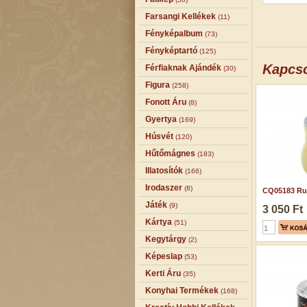
Farsangi Kellékek
(11)
Fényképalbum
(73)
Fényképtartó
(125)
Kapcs
Férfiaknak Ajándék
(30)
Figura
(258)
Fonott Áru
(8)
Gyertya
(169)
Húsvét
(120)
Hűtőmágnes
(183)
Illatosítók
(166)
Irodaszer
(8)
CQ05183 Rug
Játék
(9)
3 050 Ft
Kártya
(51)
Kegytárgy
(2)
Képeslap
(53)
Kerti Áru
(35)
Konyhai Termékek
(168)