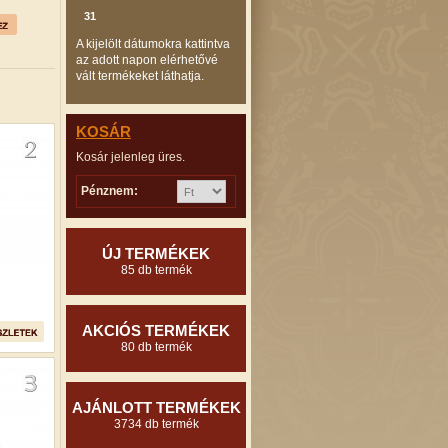
31
A kijelölt dátumokra kattintva
az adott napon elérhetővé
vált termékeket láthatja.
KOSÁR
Kosár jelenleg üres.
Pénznem:
ÚJ TERMÉKEK
85 db termék
AKCIÓS TERMÉKEK
80 db termék
AJÁNLOTT TERMÉKEK
3734 db termék