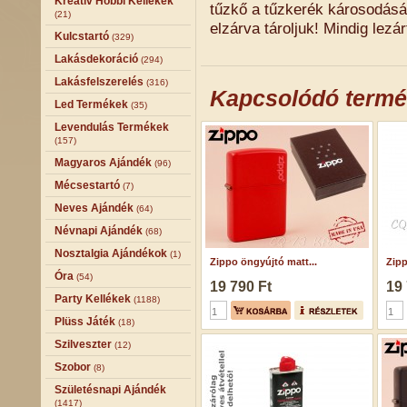
Kreatív Hobbi Kellékek
tűzkő a tűzkerék károsodásá
(21)
elzárva tároljuk! Mindig lezárt
Kulcstartó
(329)
Lakásdekoráció
(294)
Lakásfelszerelés
(316)
Kapcsolódó term
Led Termékek
(35)
Levendulás Termékek
(157)
Magyaros Ajándék
(96)
Mécsestartó
(7)
Neves Ajándék
(64)
Névnapi Ajándék
(68)
Nosztalgia Ajándékok
(1)
Zippo öngyújtó matt...
Zipp
Óra
(54)
19 790 Ft
19 
Party Kellékek
(1188)
Plüss Játék
(18)
Szilveszter
(12)
Szobor
(8)
Születésnapi Ajándék
(1417)