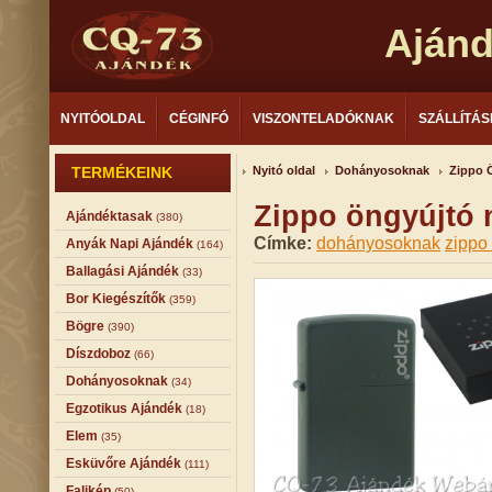
Aján
NYITÓOLDAL
CÉGINFÓ
VISZONTELADÓKNAK
SZÁLLÍTÁS
TERMÉKEINK
Nyitó oldal
Dohányosoknak
Zippo 
Zippo öngyújtó m
Ajándéktasak
(380)
Címke:
dohányosoknak
zippo
Anyák Napi Ajándék
(164)
Ballagási Ajándék
(33)
Bor Kiegészítők
(359)
Bögre
(390)
Díszdoboz
(66)
Dohányosoknak
(34)
Egzotikus Ajándék
(18)
Elem
(35)
Esküvőre Ajándék
(111)
Falikép
(50)