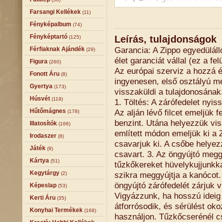
Farsangi Kellékek
(11)
Fényképalbum
(74)
Fényképtartó
Leírás, tulajdonságok
(125)
Garancia: A Zippo egyedüláll
Férfiaknak Ajándék
(29)
élet garanciát vállal (ez a fe
Figura
(260)
Az európai szerviz a hozzá 
Fonott Áru
(8)
ingyenesen, első osztályú me
Gyertya
(173)
visszaküldi a tulajdonosának
Húsvét
(119)
1. Töltés: A zárófedelet nyiss
Hűtőmágnes
Az alján lévő filcet emeljük 
(178)
benzint. Utána helyezzük vis
Illatosítók
(166)
említett módon emeljük ki a Z
Irodaszer
(8)
csavarjuk ki. A csőbe helyez
Játék
(9)
csavart. 3. Az öngyújtó meggy
Kártya
(51)
tűzkőkereket hüvelykujjunkka
Kegytárgy
szikra meggyújtja a kanócot. 
(2)
öngyújtó zárófedelét zárjuk v
Képeslap
(53)
Vigyázzunk, ha hosszú ideig 
Kerti Áru
(35)
átforrósodik, és sérülést oko
Konyhai Termékek
(168)
használjon. Tűzkőcserénél c