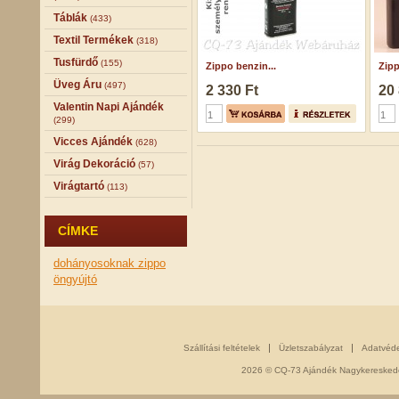
Táblák
(433)
Textil Termékek
(318)
Tusfürdő
(155)
Zippo benzin...
Zipp
Üveg Áru
(497)
2 330 Ft
20 
Valentin Napi Ajándék
(299)
Vicces Ajándék
(628)
Virág Dekoráció
(57)
Virágtartó
(113)
CÍMKE
dohányosoknak
zippo
öngyújtó
Szállítási feltételek
Üzletszabályzat
Adatvéd
2026 © CQ-73 Ajándék Nagykereskedés