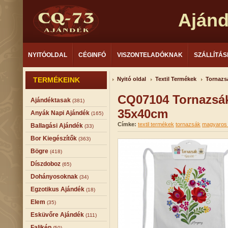
Aján
NYITÓOLDAL
CÉGINFÓ
VISZONTELADÓKNAK
SZÁLLÍTÁS
TERMÉKEINK
Nyitó oldal
Textil Termékek
Tornazs
CQ07104 Tornazsák
Ajándéktasak
(381)
35x40cm
Anyák Napi Ajándék
(165)
Címke:
textil termékek
tornazsák
magyaros 
Ballagási Ajándék
(33)
Bor Kiegészítők
(363)
Bögre
(418)
Díszdoboz
(65)
Dohányosoknak
(34)
Egzotikus Ajándék
(18)
Elem
(35)
Esküvőre Ajándék
(111)
Falikép
(50)