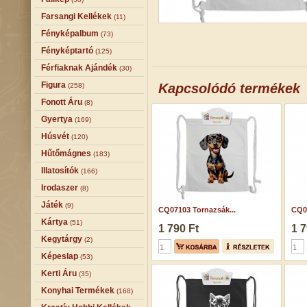
Farsangi Kellékek
(11)
Fényképalbum
(73)
Fényképtartó
(125)
Férfiaknak Ajándék
(30)
Figura
Kapcsolódó termékek
(258)
Fonott Áru
(8)
Gyertya
(169)
Húsvét
(120)
Hűtőmágnes
(183)
Illatosítók
(166)
Irodaszer
(8)
Játék
(9)
CQ07103 Tornazsák...
CQ07
Kártya
(51)
1 790 Ft
1 7
Kegytárgy
(2)
Képeslap
(53)
Kerti Áru
(35)
Konyhai Termékek
(168)