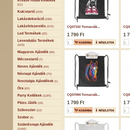
Kreatív Hobbi Kellékek
(21)
Kulcstartó
(329)
Lakásdekoráció
(296)
Lakásfelszerelés
(315)
CQ07102 Tornazsák...
CQ07
Led Termékek
(35)
1 790 Ft
1 7
Levendulás Termékek
(163)
Magyaros Ajándék
(96)
Mécsestartó
(7)
Neves Ajándék
(64)
Névnapi Ajándék
(70)
Nosztalgia Ajándékok
(1)
Óra
(63)
CQ07094 Tornazsák...
CQ07
Party Kellékek
(1185)
1 790 Ft
1 7
Plüss Játék
(18)
Szilveszter
(12)
Szobor
(8)
Születésnapi Ajándék
(1440)