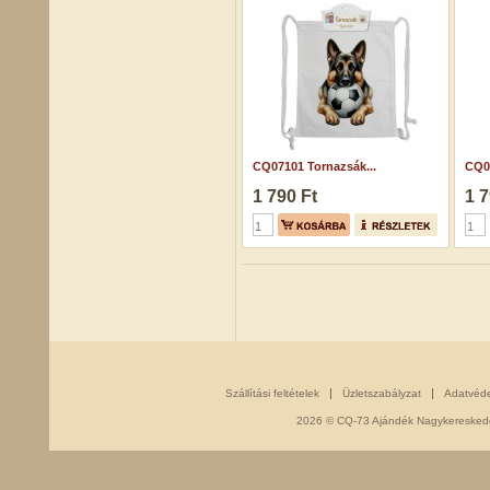
CQ07101 Tornazsák...
CQ07
1 790 Ft
1 7
Szállítási feltételek
Üzletszabályzat
Adatvéd
2026 © CQ-73 Ajándék Nagykereskedés