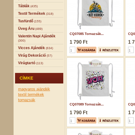
Táblák
(435)
Textil Termékek
(318)
Tusfürdő
(155)
Üveg Áru
(489)
CQ07085 Tornazsák...
CQ07
Valentin Napi Ajándék
(300)
1 790 Ft
1 7
Vicces Ajándék
(634)
Virág Dekoráció
(57)
Virágtartó
(113)
CÍMKE
magyaros ajándék
textil termékek
tornazsák
CQ07089 Tornazsák...
CQ07
1 790 Ft
1 7