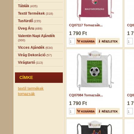
Táblák
(435)
Textil Termékek
(318)
Tusfürdő
(155)
CQ07117 Tornazsák...
CQ07
Üveg Áru
(489)
1 790 Ft
1 7
Valentin Napi Ajándék
(300)
Vicces Ajándék
(634)
Virág Dekoráció
(57)
Virágtartó
(113)
CÍMKE
textil termékek
tornazsák
CQ07084 Tornazsák...
CQ07
1 790 Ft
1 7