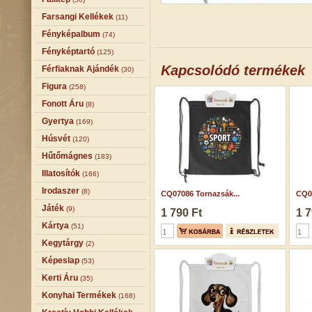
Farsangi Kellékek
(11)
Fényképalbum
(74)
Fényképtartó
(125)
Kapcsolódó termékek
Férfiaknak Ajándék
(30)
Figura
(258)
Fonott Áru
(8)
Gyertya
(169)
Húsvét
(120)
Hűtőmágnes
(183)
Illatosítók
(166)
Irodaszer
(8)
CQ07086 Tornazsák...
CQ07
Játék
(9)
1 790 Ft
1 7
Kártya
(51)
Kegytárgy
(2)
Képeslap
(53)
Kerti Áru
(35)
Konyhai Termékek
(168)