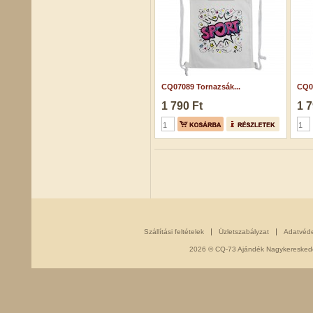
CQ07089 Tornazsák...
CQ07
1 790 Ft
1 7
Szállítási feltételek
Üzletszabályzat
Adatvéd
2026 © CQ-73 Ajándék Nagykereskedés