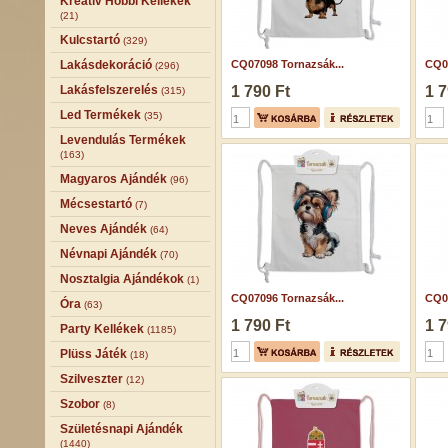
Kreatív Hobbi Kellékek
(21)
Kulcstartó
(329)
Lakásdekoráció
CQ07098 Tornazsák...
CQ07
(296)
Lakásfelszerelés
1 790 Ft
1 7
(315)
Led Termékek
(35)
Levendulás Termékek
(163)
Magyaros Ajándék
(96)
Mécsestartó
(7)
Neves Ajándék
(64)
Névnapi Ajándék
(70)
Nosztalgia Ajándékok
(1)
CQ07096 Tornazsák...
CQ07
Óra
(63)
1 790 Ft
1 7
Party Kellékek
(1185)
Plüss Játék
(18)
Szilveszter
(12)
Szobor
(8)
Születésnapi Ajándék
(1440)