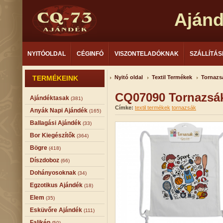
Aján
NYITÓOLDAL
CÉGINFÓ
VISZONTELADÓKNAK
SZÁLLÍTÁS
TERMÉKEINK
Nyitó oldal
Textil Termékek
Tornazs
CQ07090 Tornazsá
Ajándéktasak
(381)
Címke:
textil termékek
tornazsák
Anyák Napi Ajándék
(165)
Ballagási Ajándék
(33)
Bor Kiegészítők
(364)
Bögre
(418)
Díszdoboz
(66)
Dohányosoknak
(34)
Egzotikus Ajándék
(18)
Elem
(35)
Esküvőre Ajándék
(111)
Falikép
(50)