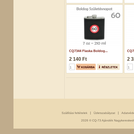
CQ7344 Flaska Boldog...
CQ73
2 140 Ft
2 3
Szállítási feltételek
Üzletszabályzat
Adatvéd
2026 © CQ-73 Ajándék Nagykereskedés