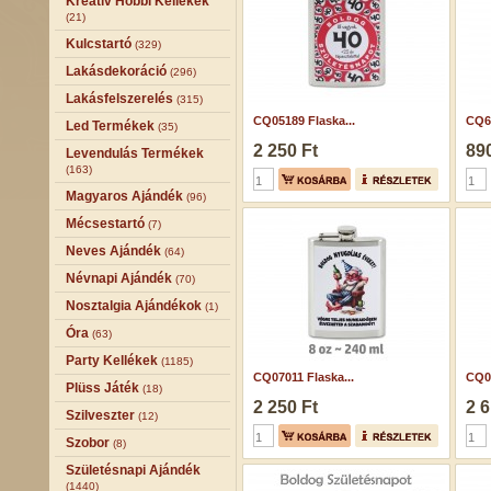
Kreatív Hobbi Kellékek
(21)
Kulcstartó
(329)
Lakásdekoráció
(296)
Lakásfelszerelés
(315)
CQ05189 Flaska...
CQ65
Led Termékek
(35)
2 250 Ft
890
Levendulás Termékek
(163)
Magyaros Ajándék
(96)
Mécsestartó
(7)
Neves Ajándék
(64)
Névnapi Ajándék
(70)
Nosztalgia Ajándékok
(1)
Óra
(63)
Party Kellékek
(1185)
CQ07011 Flaska...
CQ06
Plüss Játék
(18)
2 250 Ft
2 6
Szilveszter
(12)
Szobor
(8)
Születésnapi Ajándék
(1440)