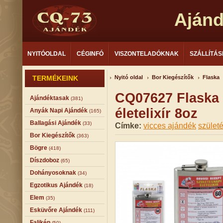
Aján
NYITÓOLDAL
CÉGINFÓ
VISZONTELADÓKNAK
SZÁLLÍTÁS
TERMÉKEINK
Nyitó oldal
Bor Kiegészítők
Flaska
CQ07627 Flaska 
Ajándéktasak
(381)
életelixír 8oz
Anyák Napi Ajándék
(165)
Ballagási Ajándék
(33)
Címke:
vicces ajándék
szület
Bor Kiegészítők
(363)
Bögre
(418)
Díszdoboz
(65)
Dohányosoknak
(34)
Egzotikus Ajándék
(18)
Elem
(35)
Esküvőre Ajándék
(111)
Falikép
(50)