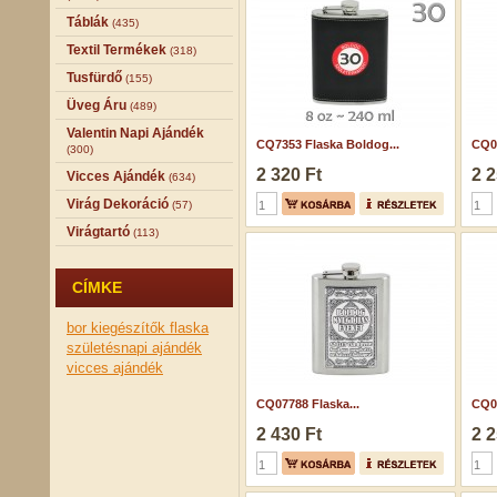
Táblák
(435)
Textil Termékek
(318)
Tusfürdő
(155)
Üveg Áru
(489)
Valentin Napi Ajándék
CQ7353 Flaska Boldog...
CQ07
(300)
2 320 Ft
2 2
Vicces Ajándék
(634)
Virág Dekoráció
(57)
Virágtartó
(113)
CÍMKE
bor kiegészítők
flaska
születésnapi ajándék
vicces ajándék
CQ07788 Flaska...
CQ07
2 430 Ft
2 2