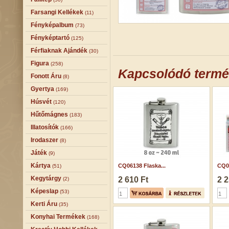
Farsangi Kellékek
(11)
Fényképalbum
(73)
Fényképtartó
(125)
Férfiaknak Ajándék
(30)
Figura
(258)
Kapcsolódó term
Fonott Áru
(8)
Gyertya
(169)
Húsvét
(120)
Hűtőmágnes
(183)
Illatosítók
(166)
Irodaszer
(8)
Játék
(9)
Kártya
CQ06138 Flaska...
CQ07
(51)
Kegytárgy
2 610 Ft
2 2
(2)
Képeslap
(53)
Kerti Áru
(35)
Konyhai Termékek
(168)