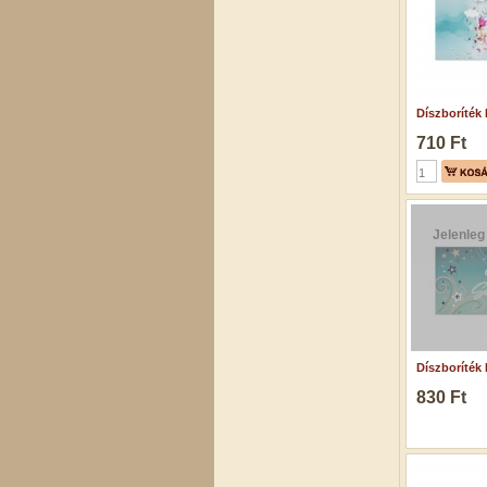
Díszboríték 
710 Ft
Jelenleg
Díszboríték 
830 Ft