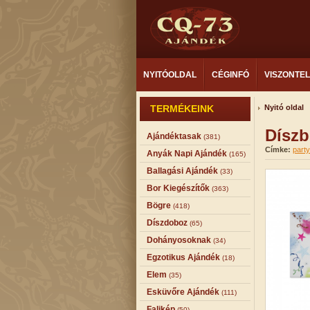
NYITÓOLDAL
CÉGINFÓ
VISZONTE
TERMÉKEINK
Nyitó oldal
Díszb
Ajándéktasak
(381)
Címke:
party
Anyák Napi Ajándék
(165)
Ballagási Ajándék
(33)
Bor Kiegészítők
(363)
Bögre
(418)
Díszdoboz
(65)
Dohányosoknak
(34)
Egzotikus Ajándék
(18)
Elem
(35)
Esküvőre Ajándék
(111)
Falikép
(50)