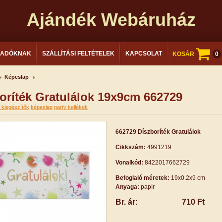
Ajándék Webáruház
LADÓKNAK
SZÁLLÍTÁSI FELTÉTELEK
KAPCSOLAT
KOSÁR
0
Képeslap
oríték Gratulálok 19x9cm 662729
 kiegészítők
képeslap
party kellékek
662729 Díszboríték Gratulálok
Cikkszám:
4991219
Vonalkód:
8422017662729
Befoglaló méretek:
19x0.2x9 cm
Anyaga:
papír
Br. ár:
710 Ft