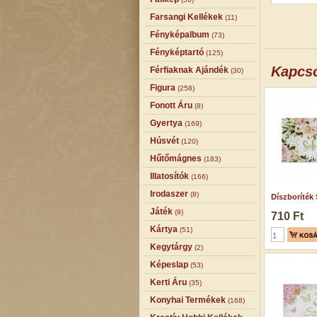
Farsangi Kellékek
(11)
Fényképalbum
(73)
Fényképtartó
(125)
Kapcs
Férfiaknak Ajándék
(30)
Figura
(258)
Fonott Áru
(8)
Gyertya
(169)
Húsvét
(120)
Hűtőmágnes
(183)
Illatosítók
(166)
Irodaszer
(8)
Díszboríték 
Játék
(9)
710 Ft
Kártya
(51)
Kegytárgy
(2)
Képeslap
(53)
Kerti Áru
(35)
Konyhai Termékek
(168)