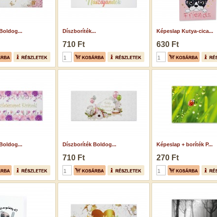
Boldog...
Díszboríték...
Képeslap Kutya-cica...
710 Ft
630 Ft
Boldog...
Díszboríték Boldog...
Képeslap + boríték P...
710 Ft
270 Ft