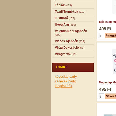
Táblák
(435)
Textil Termékek
(318)
Tusfürdő
(155)
Képeslap kut
Üveg Áru
(489)
495 Ft
Valentin Napi Ajándék
(300)
Vicces Ajándék
(634)
Virág Dekoráció
(57)
Virágtartó
(113)
CÍMKE
képeslap
party
kellékek
party
Képeslap Mak
kiegészítők
495 Ft