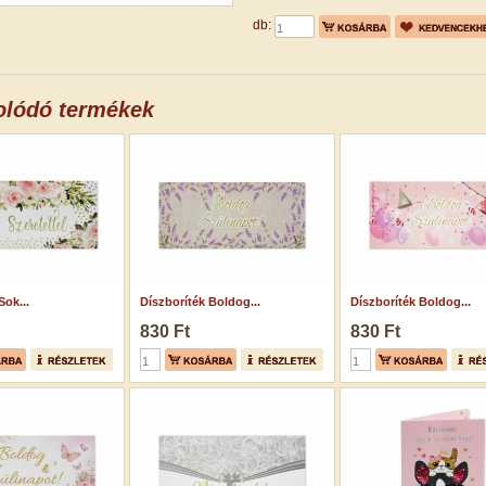
db:
olódó termékek
Sok...
Díszboríték Boldog...
Díszboríték Boldog...
830 Ft
830 Ft