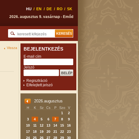
HU
/
EN
/
DE
/
RO
/
SK
2026. augusztus 9. vasárnap - Emőd
Vissza
BEJELENTKEZÉS
E-mail cím
Jelszó
Regisztráció
Elfelejtett jelszó
2026.augusztus
H
K
Sz
Cs
P
Szo
V
1
2
3
4
5
6
7
8
9
10
11
12
13
14
15
16
17
18
19
20
21
22
23
24
25
26
27
28
29
30