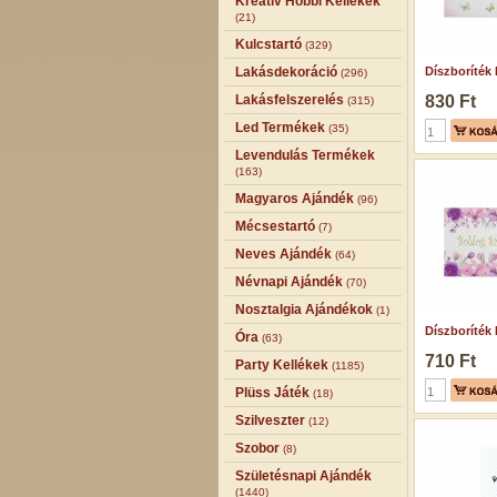
Kreatív Hobbi Kellékek
(21)
Kulcstartó
(329)
Lakásdekoráció
Díszboríték 
(296)
Lakásfelszerelés
830 Ft
(315)
Led Termékek
(35)
Levendulás Termékek
(163)
Magyaros Ajándék
(96)
Mécsestartó
(7)
Neves Ajándék
(64)
Névnapi Ajándék
(70)
Nosztalgia Ajándékok
(1)
Díszboríték 
Óra
(63)
710 Ft
Party Kellékek
(1185)
Plüss Játék
(18)
Szilveszter
(12)
Szobor
(8)
Születésnapi Ajándék
(1440)