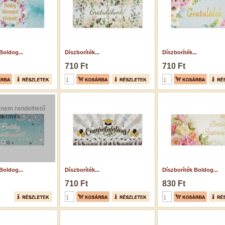
Boldog...
Díszboríték...
Díszboríték...
710 Ft
710 Ft
 nem rendelhető
termék
Boldog...
Díszboríték...
Díszboríték Boldog...
710 Ft
830 Ft