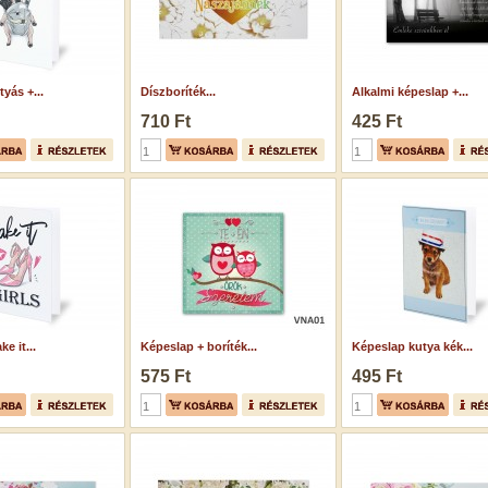
yás +...
Díszboríték...
Alkalmi képeslap +...
710 Ft
425 Ft
e it...
Képeslap + boríték...
Képeslap kutya kék...
575 Ft
495 Ft