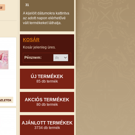
31
A kijelölt dátumokra kattintva
az adott napon elérhetővé
vált termékeket láthatja.
KOSÁR
Kosár jelenleg üres.
Pénznem:
ÚJ TERMÉKEK
85 db termék
AKCIÓS TERMÉKEK
80 db termék
AJÁNLOTT TERMÉKEK
3734 db termék