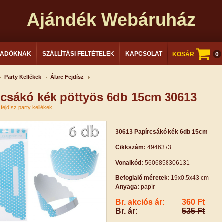
Ajándék Webáruház
LADÓKNAK
SZÁLLÍTÁSI FELTÉTELEK
KAPCSOLAT
KOSÁR
0
Party Kellékek
Álarc Fejdísz
 csákó kék pöttyös 6db 15cm 30613
 fejdísz
party kellékek
30613 Papírcsákó kék 6db 15cm
Cikkszám:
4946373
Vonalkód:
5606858306131
Befoglaló méretek:
19x0.5x43 cm
Anyaga:
papír
Br. akciós ár:
360 Ft
Br. ár:
535 Ft