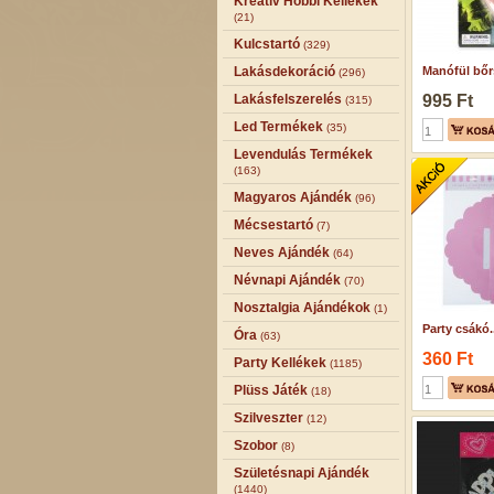
Kreatív Hobbi Kellékek
(21)
Kulcstartó
(329)
Lakásdekoráció
Manófül bőr
(296)
Lakásfelszerelés
995 Ft
(315)
Led Termékek
(35)
Levendulás Termékek
(163)
Magyaros Ajándék
(96)
Mécsestartó
(7)
Neves Ajándék
(64)
Névnapi Ajándék
(70)
Nosztalgia Ajándékok
(1)
Party csákó..
Óra
(63)
360 Ft
Party Kellékek
(1185)
Plüss Játék
(18)
Szilveszter
(12)
Szobor
(8)
Születésnapi Ajándék
(1440)