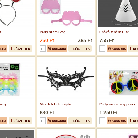
...
Party szemüveg...
Csákó fehér/ezüst...
260 Ft
395 Ft
755 Ft
veg...
Maszk fekete csipke...
Party szemüveg peace..
830 Ft
1 250 Ft