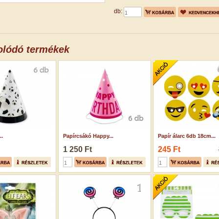
db:
olódó termékek
..
Papírcsákó Happy...
Papír álarc 6db 18cm...
1 250 Ft
245 Ft