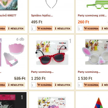
színű 608277
Spirálos fejdísz...
Party szemüveg zöld...
495 Ft
260 Ft
.
Party szemüveg...
Party szemüveg...
535 Ft
1 250 Ft
1 530 Ft