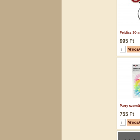
Fejdísz 30-as
995 Ft
Party szemü
755 Ft