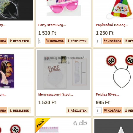
y...
Party szemüveg...
Papírcsákó Boldog...
1 530 Ft
1 250 Ft
Jelenleg nem rendelhető
termék
r...
Menyasszonyi fátyol...
Fejdísz 50-es...
1 530 Ft
995 Ft