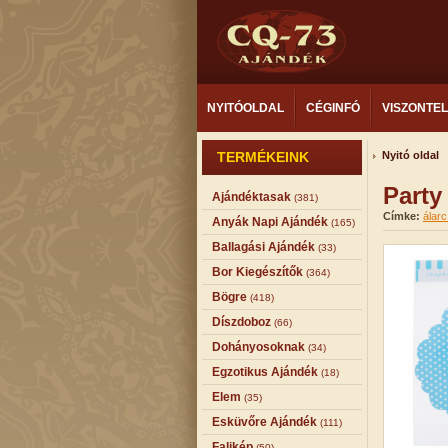
NYITÓOLDAL
CÉGINFÓ
VISZONTE
TERMÉKEINK
Nyitó oldal
Party
Ajándéktasak
(381)
Címke:
álarc
Anyák Napi Ajándék
(165)
Ballagási Ajándék
(33)
Bor Kiegészítők
(364)
Bögre
(418)
Díszdoboz
(66)
Dohányosoknak
(34)
Egzotikus Ajándék
(18)
Elem
(35)
Esküvőre Ajándék
(111)
Falikép
(50)