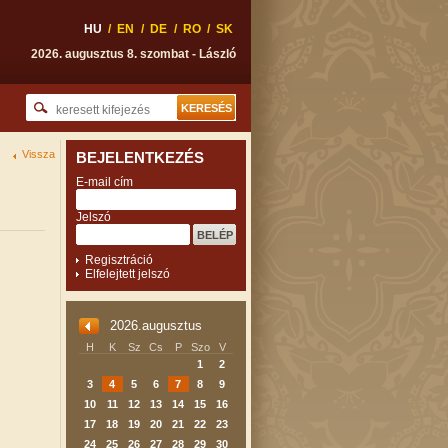
HU
/
EN
/
DE
/
RO
/
SK
2026. augusztus 8. szombat - László
Vissza
BEJELENTKEZÉS
E-mail cím
Jelszó
Regisztráció
Elfelejtett jelszó
2026.augusztus
H
K
Sz
Cs
P
Szo
V
1
2
3
4
5
6
7
8
9
10
11
12
13
14
15
16
17
18
19
20
21
22
23
24
25
26
27
28
29
30