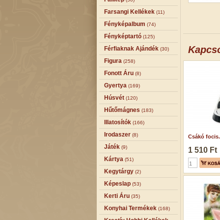
Farsangi Kellékek
(11)
Fényképalbum
(74)
Fényképtartó
(125)
Kapcs
Férfiaknak Ajándék
(30)
Figura
(258)
Fonott Áru
(8)
Gyertya
(169)
Húsvét
(120)
Hűtőmágnes
(183)
Illatosítók
(166)
Irodaszer
(8)
Csákó focis.
Játék
(9)
1 510 Ft
Kártya
(51)
Kegytárgy
(2)
Képeslap
(53)
Kerti Áru
(35)
Konyhai Termékek
(168)