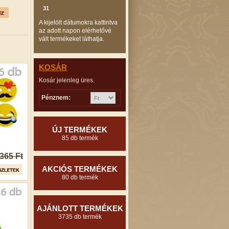
31
A kijelölt dátumokra kattintva
az adott napon elérhetővé
vált termékeket láthatja.
KOSÁR
Kosár jelenleg üres.
Pénznem:
ÚJ TERMÉKEK
85 db termék
365 Ft
AKCIÓS TERMÉKEK
80 db termék
AJÁNLOTT TERMÉKEK
3735 db termék