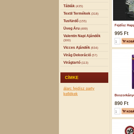
Táblák
(435)
Textil Termékek
(318)
Tusfürdő
(155)
Fejdísz Happ
Üveg Áru
(489)
995 Ft
Valentin Napi Ajándék
(300)
Vicces Ajándék
(634)
Virág Dekoráció
(57)
Virágtartó
(113)
CÍMKE
álarc fejdísz
party
kellékek
Boszorkányor
890 Ft