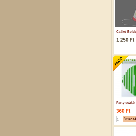
Csákó Boldo
1 250 Ft
Party csákó 
360 Ft