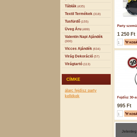
Táblák
(435)
Textil Termékek
(318)
Tusfürdő
(155)
Party szemüv
Üveg Áru
(489)
1 250 Ft
Valentin Napi Ajándék
(300)
Vicces Ajándék
(634)
Virág Dekoráció
(57)
Virágtartó
(113)
CÍMKE
álarc fejdísz
party
kellékek
Fejdísz 30-as
995 Ft
Jelenleg