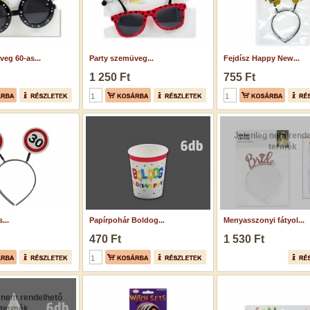
eg 60-as...
Party szemüveg...
Fejdísz Happy New...
1 250 Ft
755 Ft
Jelenleg nem rende
termék
...
Papírpohár Boldog...
Menyasszonyi fátyol...
470 Ft
1 530 Ft
 nem rendelhető
termék