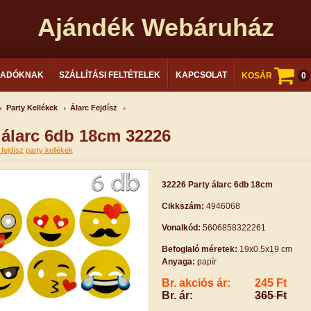
Ajándék Webáruház
LADÓKNAK
SZÁLLÍTÁSI FELTÉTELEK
KAPCSOLAT
KOSÁR
0
Party Kellékek
Álarc Fejdísz
 álarc 6db 18cm 32226
 fejdísz
party kellékek
32226 Party álarc 6db 18cm
Cikkszám:
4946068
Vonalkód:
5606858322261
Befoglaló méretek:
19x0.5x19 cm
Anyaga:
papír
Br. akciós ár:
245 Ft
Br. ár:
365 Ft