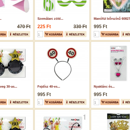
.
Szemálarc zöld...
Manófül bőrszínű 6082
470 Ft
225 Ft
330 Ft
995 Ft
eg 30-as...
Fejdísz 40-es...
Nyaklánc és...
995 Ft
995 Ft