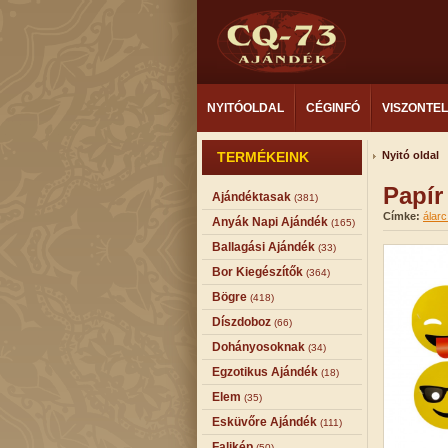
NYITÓOLDAL
CÉGINFÓ
VISZONTE
TERMÉKEINK
Nyitó oldal
Papír
Ajándéktasak
(381)
Címke:
álarc
Anyák Napi Ajándék
(165)
Ballagási Ajándék
(33)
Bor Kiegészítők
(364)
Bögre
(418)
Díszdoboz
(66)
Dohányosoknak
(34)
Egzotikus Ajándék
(18)
Elem
(35)
Esküvőre Ajándék
(111)
Falikép
(50)