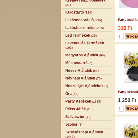
Kreatív Hobbi Kellékek
(21)
Kulcstartó
(329)
Lakásdekoráció
Party csákó..
(296)
Lakásfelszerelés
315 Ft
(315)
Led Termékek
(35)
Levendulás Termékek
(163)
Magyaros Ajándék
(96)
Mécsestartó
(7)
Neves Ajándék
(64)
Névnapi Ajándék
(70)
Nosztalgia Ajándékok
(1)
Party szemüv
Óra
(63)
1 250 Ft
Party Kellékek
(1185)
Plüss Játék
(18)
Szilveszter
(12)
Szobor
(8)
Születésnapi Ajándék
(1440)