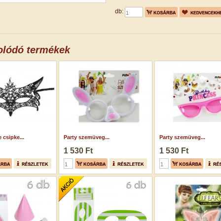
db:
olódó termékek
 csipke...
Party szemüveg...
Party szemüveg...
1 530 Ft
1 530 Ft