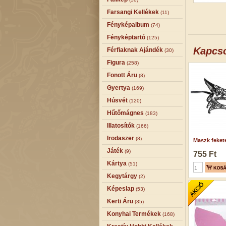
Farsangi Kellékek
(11)
Fényképalbum
(74)
Fényképtartó
(125)
Kapcs
Férfiaknak Ajándék
(30)
Figura
(258)
Fonott Áru
(8)
Gyertya
(169)
Húsvét
(120)
Hűtőmágnes
(183)
Illatosítók
(166)
Irodaszer
(8)
Maszk fekete
Játék
(9)
755 Ft
Kártya
(51)
Kegytárgy
(2)
Képeslap
(53)
Kerti Áru
(35)
Konyhai Termékek
(168)