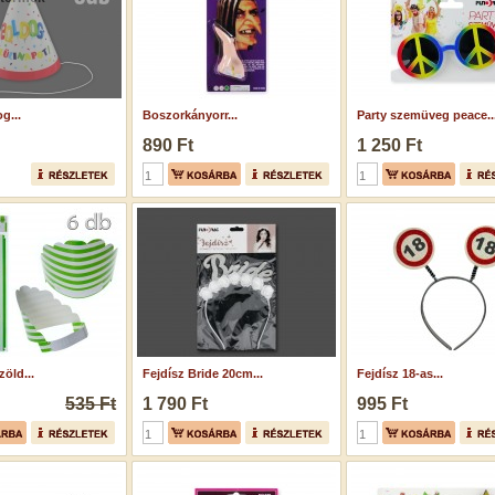
g...
Boszorkányorr...
Party szemüveg peace..
890 Ft
1 250 Ft
zöld...
Fejdísz Bride 20cm...
Fejdísz 18-as...
535 Ft
1 790 Ft
995 Ft