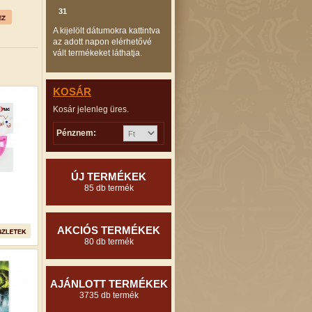
31
A kijelölt dátumokra kattintva
az adott napon elérhetővé
vált termékeket láthatja.
KOSÁR
Kosár jelenleg üres.
Pénznem:
ÚJ TERMÉKEK
85 db termék
AKCIÓS TERMÉKEK
80 db termék
AJÁNLOTT TERMÉKEK
3735 db termék