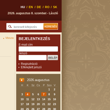
HU
/
EN
/
DE
/
RO
/
SK
2026. augusztus 8. szombat - László
Vissza
BEJELENTKEZÉS
E-mail cím
Jelszó
Regisztráció
Elfelejtett jelszó
2026.augusztus
H
K
Sz
Cs
P
Szo
V
1
2
3
4
5
6
7
8
9
10
11
12
13
14
15
16
17
18
19
20
21
22
23
24
25
26
27
28
29
30