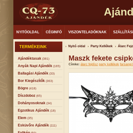
Aján
NYITÓOLDAL
CÉGINFÓ
VISZONTELADÓKNAK
SZÁLLÍTÁS
TERMÉKEINK
Nyitó oldal
Party Kellékek
Álarc Fej
Maszk fekete csipk
Ajándéktasak
(381)
Címke:
álarc fejdísz
party kellékek
farsangi 
Anyák Napi Ajándék
(165)
Ballagási Ajándék
(33)
Bor Kiegészítők
(363)
Bögre
(418)
Díszdoboz
(65)
Dohányosoknak
(34)
Egzotikus Ajándék
(18)
Elem
(35)
Esküvőre Ajándék
(111)
Falikép
(50)