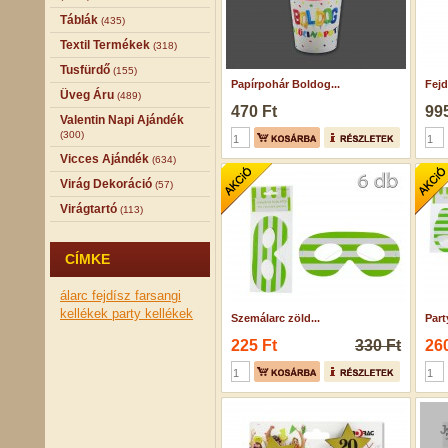
Táblák
(435)
Textil Termékek
(318)
Tusfürdő
(155)
Papírpohár Boldog...
Fejd
Üveg Áru
(489)
470 Ft
995
Valentin Napi Ajándék
(300)
Vicces Ajándék
(634)
Virág Dekoráció
(57)
Virágtartó
(113)
CÍMKE
álarc fejdísz
farsangi
kellékek
party kellékek
Szemálarc zöld...
Part
225 Ft
330 Ft
260
J