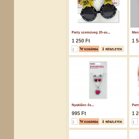
Party szemüveg 20-as...
Meny
1 250 Ft
1 5
Nyaklánc és...
Part
995 Ft
1 2