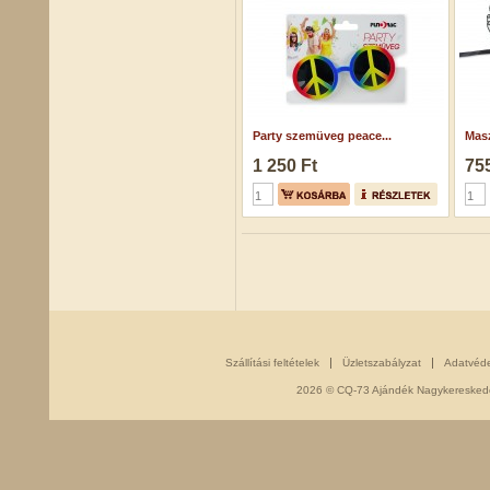
Party szemüveg peace...
Masz
1 250 Ft
755
Szállítási feltételek
Üzletszabályzat
Adatvéd
2026 © CQ-73 Ajándék Nagykereskedés