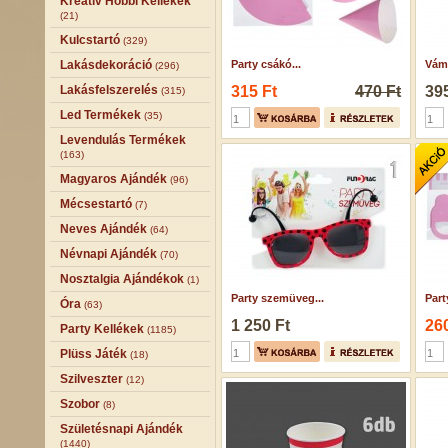
Kreatív Hobbi Kellékek
(21)
Kulcstartó
(329)
Lakásdekoráció
Party csákó...
Vámp
(296)
Lakásfelszerelés
315 Ft
470 Ft
395
(315)
Led Termékek
(35)
Levendulás Termékek
(163)
Magyaros Ajándék
(96)
Mécsestartó
(7)
Neves Ajándék
(64)
Névnapi Ajándék
(70)
Nosztalgia Ajándékok
(1)
Party szemüveg...
Part
Óra
(63)
1 250 Ft
260
Party Kellékek
(1185)
Plüss Játék
(18)
Szilveszter
(12)
Szobor
(8)
Születésnapi Ajándék
(1440)