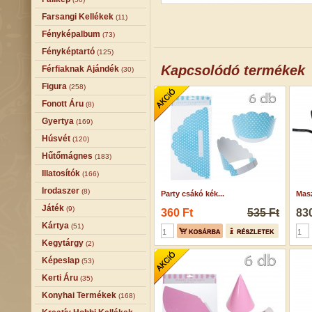
Farsangi Kellékek
(11)
Fényképalbum
(73)
Fényképtartó
(125)
Kapcsolódó termékek
Férfiaknak Ajándék
(30)
Figura
(258)
Fonott Áru
(8)
Gyertya
(169)
Húsvét
(120)
Hűtőmágnes
(183)
Illatosítók
(166)
Irodaszer
(8)
Party csákó kék...
Masz
Játék
(9)
360 Ft
535 Ft
830
Kártya
(51)
Kegytárgy
(2)
Képeslap
(53)
Kerti Áru
(35)
Konyhai Termékek
(168)