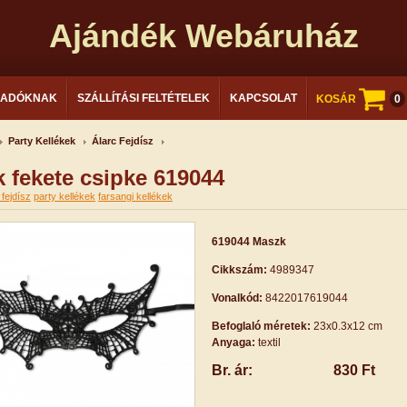
Ajándék Webáruház
LADÓKNAK
SZÁLLÍTÁSI FELTÉTELEK
KAPCSOLAT
KOSÁR
0
Party Kellékek
Álarc Fejdísz
 fekete csipke 619044
 fejdísz
party kellékek
farsangi kellékek
619044 Maszk
Cikkszám:
4989347
Vonalkód:
8422017619044
Befoglaló méretek:
23x0.3x12 cm
Anyaga:
textil
Br. ár:
830 Ft