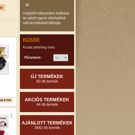
31
A kijelölt dátumokra kattintva
az adott napon elérhetővé
vált termékeket láthatja.
KOSÁR
Kosár jelenleg üres.
Pénznem:
ÚJ TERMÉKEK
83 db termék
AKCIÓS TERMÉKEK
84 db termék
AJÁNLOTT TERMÉKEK
3682 db termék