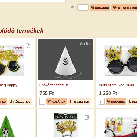
db:
olódó termékek
veg Happy...
Csákó fehér/ezüst...
Party szemüveg 30-as...
755 Ft
1 250 Ft