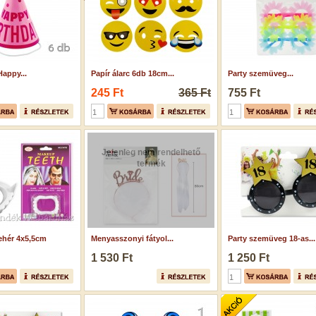
Happy...
Papír álarc 6db 18cm...
Party szemüveg...
245 Ft
365 Ft
755 Ft
Jelenleg nem rendelhető
termék
ehér 4x5,5cm
Menyasszonyi fátyol...
Party szemüveg 18-as...
1 530 Ft
1 250 Ft