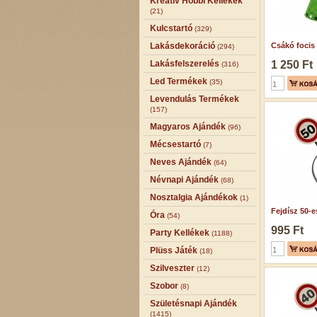
Kreatív Hobbi Kellékek
(21)
Kulcstartó
(329)
Lakásdekoráció
Csákó focis 
(294)
Lakásfelszerelés
1 250 Ft
(316)
Led Termékek
(35)
Levendulás Termékek
(157)
Magyaros Ajándék
(96)
Mécsestartó
(7)
Neves Ajándék
(64)
Névnapi Ajándék
(68)
Nosztalgia Ajándékok
(1)
Fejdísz 50-es
Óra
(54)
995 Ft
Party Kellékek
(1188)
Plüss Játék
(18)
Szilveszter
(12)
Szobor
(8)
Születésnapi Ajándék
(1415)