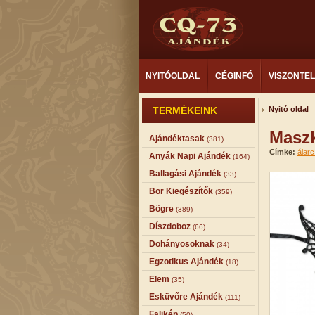
NYITÓOLDAL
CÉGINFÓ
VISZONTE
TERMÉKEINK
Nyitó oldal
Maszk
Ajándéktasak
(381)
Címke:
álarc
Anyák Napi Ajándék
(164)
Ballagási Ajándék
(33)
Bor Kiegészítők
(359)
Bögre
(389)
Díszdoboz
(66)
Dohányosoknak
(34)
Egzotikus Ajándék
(18)
Elem
(35)
Esküvőre Ajándék
(111)
Falikép
(50)