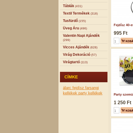
Táblák
(431)
Textil Termékek
(318)
Tusfürdő
(155)
Fejdísz 40-es
Üveg Áru
(496)
995 Ft
Valentin Napi Ajándék
(299)
Vicces Ajándék
(628)
Virág Dekoráció
(57)
Virágtartó
(113)
CÍMKE
álarc fejdísz
farsangi
kellékek
party kellékek
Party szemüv
1 250 Ft