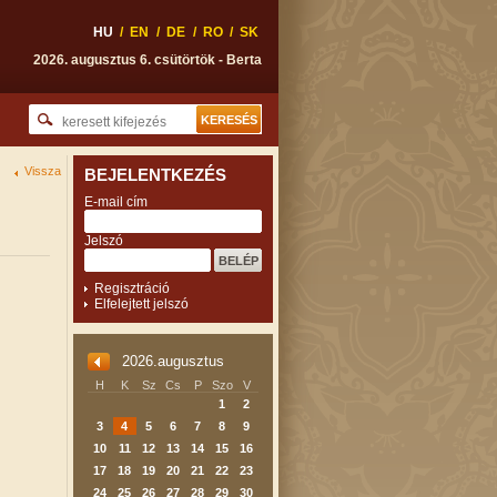
HU
/
EN
/
DE
/
RO
/
SK
2026. augusztus 6. csütörtök - Berta
Vissza
BEJELENTKEZÉS
E-mail cím
Jelszó
Regisztráció
Elfelejtett jelszó
2026.augusztus
H
K
Sz
Cs
P
Szo
V
1
2
3
4
5
6
7
8
9
10
11
12
13
14
15
16
17
18
19
20
21
22
23
24
25
26
27
28
29
30