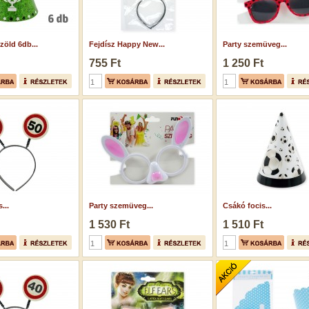
zöld 6db...
Fejdísz Happy New...
Party szemüveg...
755 Ft
1 250 Ft
...
Party szemüveg...
Csákó focis...
1 530 Ft
1 510 Ft