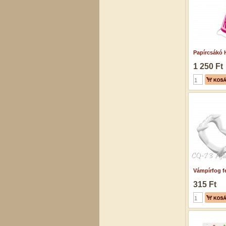
Papírcsákó 
1 250 Ft
Vámpírfog f
315 Ft