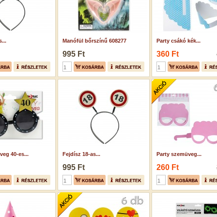
...
Manófül bőrszínű 608277
Party csákó kék...
995 Ft
360 Ft
eg 40-es...
Fejdísz 18-as...
Party szemüveg...
995 Ft
260 Ft