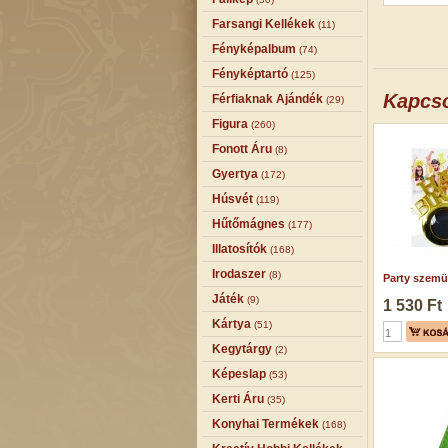
Farsangi Kellékek
(11)
Fényképalbum
(74)
Fényképtartó
(125)
Kapcs
Férfiaknak Ajándék
(29)
Figura
(260)
Fonott Áru
(8)
Gyertya
(172)
Húsvét
(119)
Hűtőmágnes
(177)
Illatosítók
(168)
Irodaszer
(8)
Party szemü
Játék
(9)
1 530 Ft
Kártya
(51)
Kegytárgy
(2)
Képeslap
(53)
Kerti Áru
(35)
Konyhai Termékek
(168)