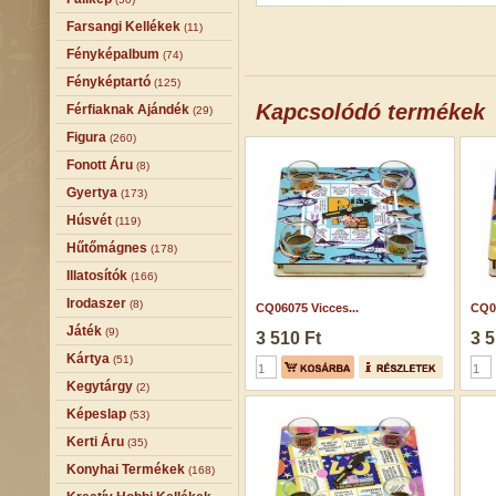
Farsangi Kellékek
(11)
Fényképalbum
(74)
Fényképtartó
(125)
Kapcsolódó termékek
Férfiaknak Ajándék
(29)
Figura
(260)
Fonott Áru
(8)
Gyertya
(173)
Húsvét
(119)
Hűtőmágnes
(178)
Illatosítók
(166)
Irodaszer
(8)
CQ06075 Vicces...
CQ06
Játék
(9)
3 510 Ft
3 5
Kártya
(51)
Kegytárgy
(2)
Képeslap
(53)
Kerti Áru
(35)
Konyhai Termékek
(168)