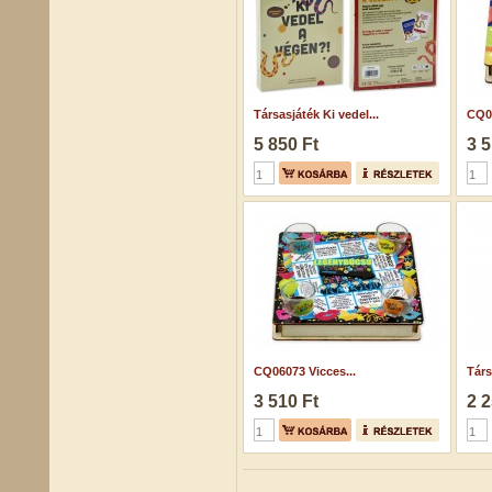
Társasjáték Ki vedel...
CQ06
5 850 Ft
3 5
CQ06073 Vicces...
Társ
3 510 Ft
2 2