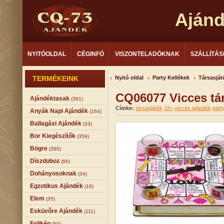
Aján
NYITÓOLDAL
CÉGINFÓ
VISZONTELADÓKNAK
SZÁLLÍTÁS
TERMÉKEINK
Nyitó oldal
Party Kellékek
Társasját
CQ06077 Vicces tár
Ajándéktasak
(381)
Címke:
társasjáték
18+
vicces ajándék
part
Anyák Napi Ajándék
(164)
Ballagási Ajándék
(33)
Bor Kiegészítők
(359)
Bögre
(390)
Díszdoboz
(66)
Dohányosoknak
(34)
Egzotikus Ajándék
(18)
Elem
(35)
Esküvőre Ajándék
(111)
Falikép
(50)