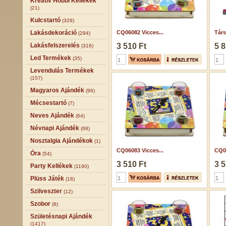
Kreatív Hobbi Kellékek
(21)
Kulcstartó
(329)
Lakásdekoráció
CQ06082 Vicces...
Tár
(294)
Lakásfelszerelés
3 510 Ft
5 8
(316)
Led Termékek
(35)
Levendulás Termékek
(157)
Magyaros Ajándék
(96)
Mécsestartó
(7)
Neves Ajándék
(64)
Névnapi Ajándék
(68)
Nosztalgia Ajándékok
(1)
CQ06083 Vicces...
CQ06
Óra
(54)
3 510 Ft
3 5
Party Kellékek
(1190)
Plüss Játék
(18)
Szilveszter
(12)
Szobor
(8)
Születésnapi Ajándék
(1417)