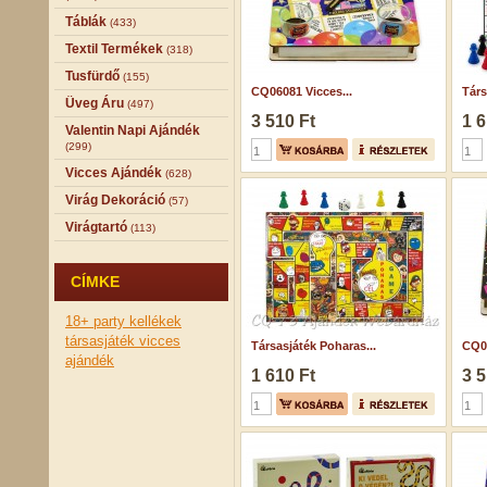
Táblák
(433)
Textil Termékek
(318)
Tusfürdő
(155)
CQ06081 Vicces...
Társ
Üveg Áru
(497)
3 510 Ft
1 6
Valentin Napi Ajándék
(299)
Vicces Ajándék
(628)
Virág Dekoráció
(57)
Virágtartó
(113)
CÍMKE
18+
party kellékek
társasjáték
vicces
Társasjáték Poharas...
CQ06
ajándék
1 610 Ft
3 5