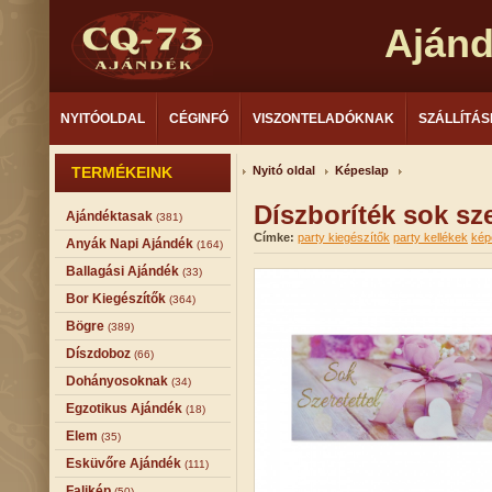
Aján
NYITÓOLDAL
CÉGINFÓ
VISZONTELADÓKNAK
SZÁLLÍTÁS
TERMÉKEINK
Nyitó oldal
Képeslap
Díszboríték sok sz
Ajándéktasak
(381)
Címke:
party kiegészítők
party kellékek
kép
Anyák Napi Ajándék
(164)
Ballagási Ajándék
(33)
Bor Kiegészítők
(364)
Bögre
(389)
Díszdoboz
(66)
Dohányosoknak
(34)
Egzotikus Ajándék
(18)
Elem
(35)
Esküvőre Ajándék
(111)
Falikép
(50)