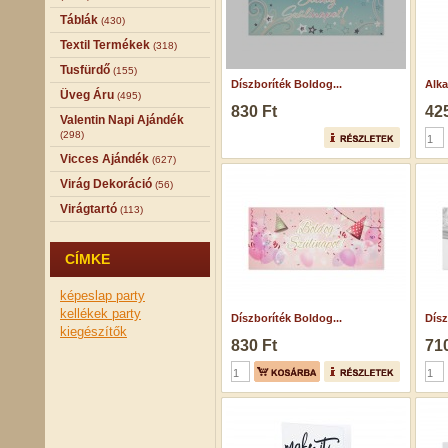
Táblák
(430)
Textil Termékek
(318)
Tusfürdő
(155)
Díszboríték Boldog...
Alka
Üveg Áru
(495)
830 Ft
425
Valentin Napi Ajándék
(298)
Vicces Ajándék
(627)
Virág Dekoráció
(56)
Virágtartó
(113)
CÍMKE
képeslap
party
kellékek
party
Díszboríték Boldog...
Dísz
kiegészítők
830 Ft
710