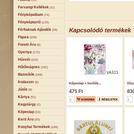
Farsangi Kellékek
(11)
Fényképalbum
(74)
Fényképtartó
(125)
Kapcsolódó termékek
Férfiaknak Ajándék
(29)
Figura
(259)
Fonott Áru
(8)
Gyertya
(172)
Húsvét
(119)
Hűtőmágnes
(182)
Illatosítók
(168)
Irodaszer
(8)
Képeslap + boríték...
Dísz
Játék
(9)
475 Ft
830
Kártya
(51)
Kegytárgy
(2)
Képeslap
(53)
Kerti Áru
(35)
Konyhai Termékek
(168)