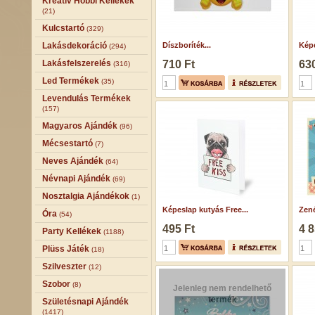
Kreatív Hobbi Kellékek
(21)
Kulcstartó
(329)
Lakásdekoráció
Díszboríték...
Képe
(294)
Lakásfelszerelés
710 Ft
630
(316)
Led Termékek
(35)
Levendulás Termékek
(157)
Magyaros Ajándék
(96)
Mécsestartó
(7)
Neves Ajándék
(64)
Névnapi Ajándék
(69)
Nosztalgia Ajándékok
(1)
Képeslap kutyás Free...
Zené
Óra
(54)
495 Ft
4 8
Party Kellékek
(1188)
Plüss Játék
(18)
Szilveszter
(12)
Szobor
(8)
Jelenleg nem rendelhető
termék
Születésnapi Ajándék
(1417)