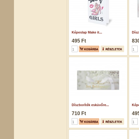
Képeslap Make it...
Dísz
495 Ft
830
Díszboríték esküvőre...
Képe
710 Ft
495