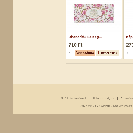
Díszboríték Boldog...
Képe
710 Ft
270
Szállítási feltételek
Üzletszabályzat
Adatvéd
2026 © CQ-73 Ajándék Nagykereskedés