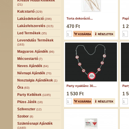
Kreatív Hobbi Kellékek
(21)
Kulcstartó
(329)
Lakásdekoráció
Torta dekoráció...
Papí
(296)
Lakásfelszerelés
470 Ft
1 2
(315)
Led Termékek
(35)
Levendulás Termékek
(163)
Magyaros Ajándék
(96)
Mécsestartó
(7)
Neves Ajándék
(64)
Névnapi Ajándék
(70)
Nosztalgia Ajándékok
(1)
Party nyaklánc 30....
Part
Óra
(63)
1 530 Ft
1 5
Party Kellékek
(1185)
Plüss Játék
(18)
Szilveszter
(12)
Szobor
(8)
Születésnapi Ajándék
(1440)