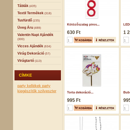
Táblák
(435)
Textil Termékek
(318)
Tusfürdő
(155)
Kötözőszalag piros...
LEDe
Üveg Áru
(489)
630 Ft
1 2
Valentin Napi Ajándék
(300)
Vicces Ajándék
(634)
Virág Dekoráció
(57)
Virágtartó
(113)
CÍMKE
party kellékek
party
kiegészítők
szilveszter
Torta dekoráció...
Bubo
995 Ft
995