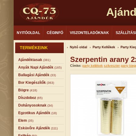
Aján
NYITÓOLDAL
CÉGINFÓ
VISZONTELADÓKNAK
SZÁLLÍTÁS
TERMÉKEINK
Nyitó oldal
Party Kellékek
Party Kie
Szerpentin arany 
Ajándéktasak
(381)
Címke:
party kellékek
szilveszter
party kieg
Anyák Napi Ajándék
(165)
Ballagási Ajándék
(33)
Bor Kiegészítők
(363)
Bögre
(418)
Díszdoboz
(65)
Dohányosoknak
(34)
Egzotikus Ajándék
(18)
Elem
(35)
Esküvőre Ajándék
(111)
Falikép
(50)