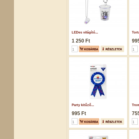
LEDes világító...
Tort
1 250 Ft
995
Party kitűző...
Trom
995 Ft
755