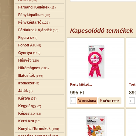
Farsangi Kellékek
(11)
Fényképalbum
(73)
Fényképtartó
(125)
Kapcsolódó termékek
Férfiaknak Ajándék
(30)
Figura
(258)
Fonott Áru
(8)
Gyertya
(169)
Húsvét
(120)
Hűtőmágnes
(183)
Illatosítók
(166)
Irodaszer
(8)
Party kitűző...
Tort
Játék
(9)
995 Ft
890
Kártya
(51)
Kegytárgy
(2)
Képeslap
(53)
Kerti Áru
(35)
Konyhai Termékek
(168)