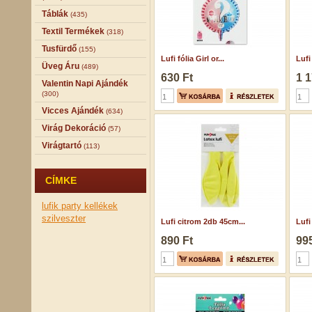
Táblák
(435)
Textil Termékek
(318)
Tusfürdő
(155)
Lufi fólia Girl or...
Lufi 
Üveg Áru
(489)
630 Ft
1 1
Valentin Napi Ajándék
(300)
Vicces Ajándék
(634)
Virág Dekoráció
(57)
Virágtartó
(113)
CÍMKE
lufik
party kellékek
szilveszter
Lufi citrom 2db 45cm...
Lufi
890 Ft
995