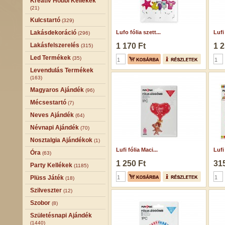
Kreatív Hobbi Kellékek
(21)
Kulcstartó
(329)
Lakásdekoráció
Lufo fólia szett...
Lufi
(296)
Lakásfelszerelés
1 170 Ft
1 2
(315)
Led Termékek
(35)
Levendulás Termékek
(163)
Magyaros Ajándék
(96)
Mécsestartó
(7)
Neves Ajándék
(64)
Névnapi Ajándék
(70)
Nosztalgia Ajándékok
(1)
Lufi fólia Maci...
Lufi 
Óra
(63)
1 250 Ft
315
Party Kellékek
(1185)
Plüss Játék
(18)
Szilveszter
(12)
Szobor
(8)
Születésnapi Ajándék
(1440)