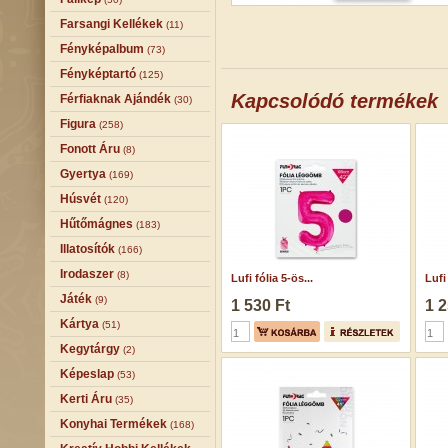
Farsangi Kellékek
(11)
Fényképalbum
(73)
Fényképtartó
(125)
Kapcsolódó termékek
Férfiaknak Ajándék
(30)
Figura
(258)
Fonott Áru
(8)
Gyertya
(169)
Húsvét
(120)
Hűtőmágnes
(183)
Illatosítók
(166)
Irodaszer
(8)
Lufi fólia 5-ös...
Lufi
Játék
(9)
1 530 Ft
1 2
Kártya
(51)
Kegytárgy
(2)
Képeslap
(53)
Kerti Áru
(35)
Konyhai Termékek
(168)