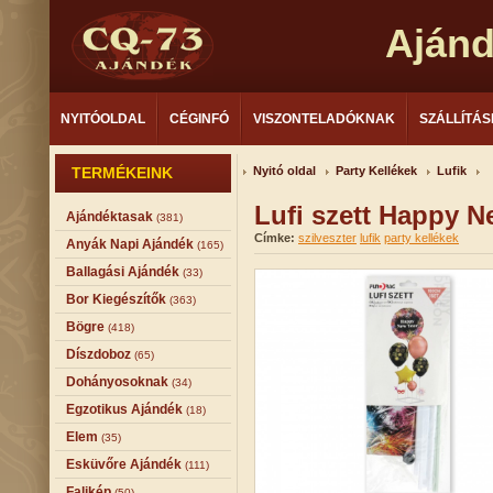
Aján
NYITÓOLDAL
CÉGINFÓ
VISZONTELADÓKNAK
SZÁLLÍTÁS
TERMÉKEINK
Nyitó oldal
Party Kellékek
Lufik
Lufi szett Happy 
Ajándéktasak
(381)
Címke:
szilveszter
lufik
party kellékek
Anyák Napi Ajándék
(165)
Ballagási Ajándék
(33)
Bor Kiegészítők
(363)
Bögre
(418)
Díszdoboz
(65)
Dohányosoknak
(34)
Egzotikus Ajándék
(18)
Elem
(35)
Esküvőre Ajándék
(111)
Falikép
(50)