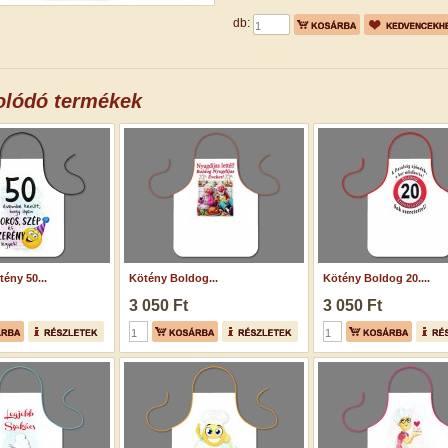
db:
olódó termékek
ény 50...
Kötény Boldog...
Kötény Boldog 20....
3 050 Ft
3 050 Ft