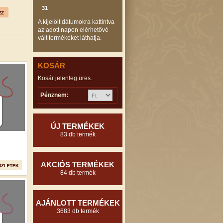
31
A kijelölt dátumokra kattintva
az adott napon elérhetővé
vált termékeket láthatja.
KOSÁR
Kosár jelenleg üres.
Pénznem:
ÚJ TERMÉKEK
83 db termék
AKCIÓS TERMÉKEK
84 db termék
AJÁNLOTT TERMÉKEK
3683 db termék