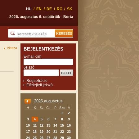
HU
/
EN
/
DE
/
RO
/
SK
2026. augusztus 6. csütörtök - Berta
Vissza
BEJELENTKEZÉS
E-mail cím
Jelszó
Regisztráció
Elfelejtett jelszó
2026.augusztus
H
K
Sz
Cs
P
Szo
V
1
2
3
4
5
6
7
8
9
10
11
12
13
14
15
16
17
18
19
20
21
22
23
24
25
26
27
28
29
30