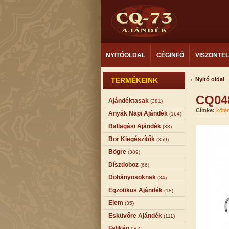
NYITÓOLDAL
CÉGINFÓ
VISZONTE
TERMÉKEINK
Nyitó oldal
CQ048
Ajándéktasak
(381)
Címke:
köté
Anyák Napi Ajándék
(164)
Ballagási Ajándék
(33)
Bor Kiegészítők
(359)
Bögre
(389)
Díszdoboz
(66)
Dohányosoknak
(34)
Egzotikus Ajándék
(18)
Elem
(35)
Esküvőre Ajándék
(111)
Falikép
(50)