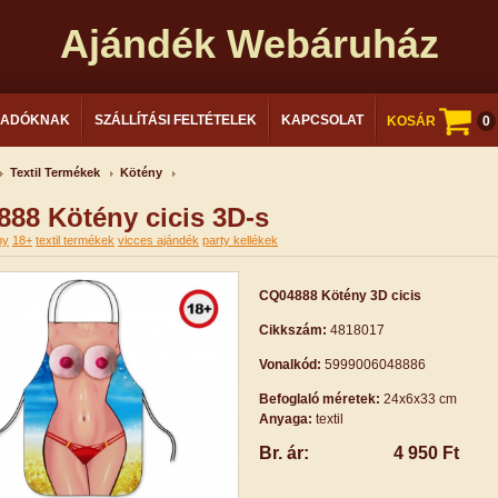
Ajándék Webáruház
LADÓKNAK
SZÁLLÍTÁSI FELTÉTELEK
KAPCSOLAT
KOSÁR
0
Textil Termékek
Kötény
88 Kötény cicis 3D-s
ny
18+
textil termékek
vicces ajándék
party kellékek
CQ04888 Kötény 3D cicis
Cikkszám:
4818017
Vonalkód:
5999006048886
Befoglaló méretek:
24x6x33 cm
Anyaga:
textil
Br. ár:
4 950 Ft