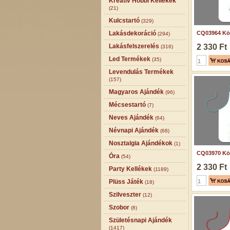
Kreatív Hobbi Kellékek
(21)
Kulcstartó
(329)
Lakásdekoráció
CQ03964 Köt
(294)
Lakásfelszerelés
2 330 Ft
(316)
Led Termékek
(35)
Levendulás Termékek
(157)
Magyaros Ajándék
(96)
Mécsestartó
(7)
Neves Ajándék
(64)
Névnapi Ajándék
(68)
Nosztalgia Ajándékok
(1)
CQ03970 Köt
Óra
(54)
2 330 Ft
Party Kellékek
(1189)
Plüss Játék
(18)
Szilveszter
(12)
Szobor
(8)
Születésnapi Ajándék
(1417)