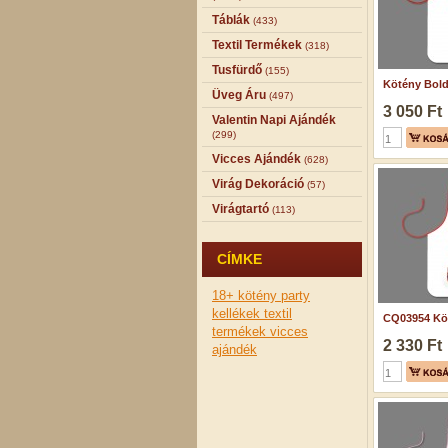
Táblák
(433)
Textil Termékek
(318)
Tusfürdő
(155)
Kötény Boldo
Üveg Áru
(497)
3 050 Ft
Valentin Napi Ajándék
(299)
Vicces Ajándék
(628)
Virág Dekoráció
(57)
Virágtartó
(113)
CÍMKE
18+
kötény
party
kellékek
textil
CQ03954 Köt
termékek
vicces
2 330 Ft
ajándék