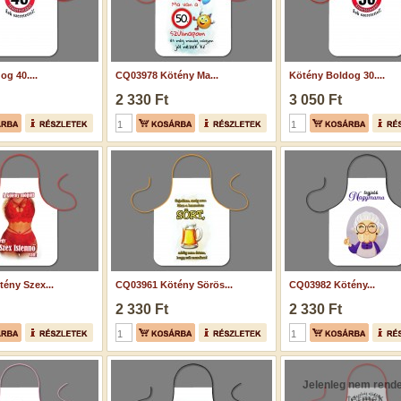
g 40....
CQ03978 Kötény Ma...
Kötény Boldog 30....
2 330 Ft
3 050 Ft
ény Szex...
CQ03961 Kötény Sörös...
CQ03982 Kötény...
2 330 Ft
2 330 Ft
Jelenleg nem rende
termék