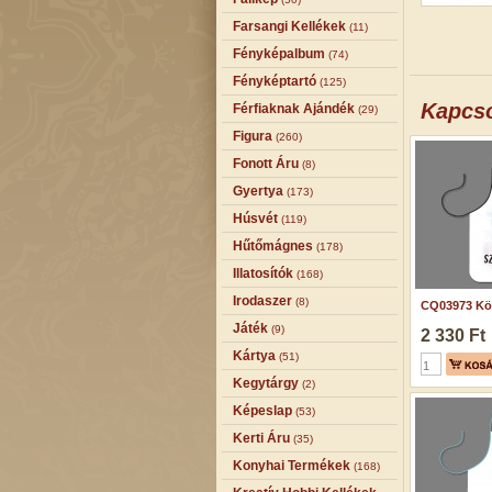
Farsangi Kellékek
(11)
Fényképalbum
(74)
Fényképtartó
(125)
Kapcs
Férfiaknak Ajándék
(29)
Figura
(260)
Fonott Áru
(8)
Gyertya
(173)
Húsvét
(119)
Hűtőmágnes
(178)
Illatosítók
(168)
Irodaszer
(8)
CQ03973 Köt
Játék
(9)
2 330 Ft
Kártya
(51)
Kegytárgy
(2)
Képeslap
(53)
Kerti Áru
(35)
Konyhai Termékek
(168)