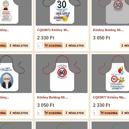
ény...
CQ03971 Kötény 30...
Kötény Boldog 50....
2 330 Ft
3 050 Ft
ény...
Kötény Boldog 60....
CQ03977 Kötény Ma...
3 050 Ft
2 330 Ft