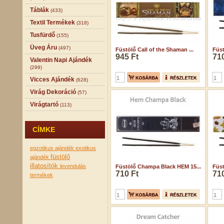
Táblák
(433)
Textil Termékek
(318)
Tusfürdő
(155)
Üveg Áru
(497)
Füstölő Call of the Shaman ...
Füst
945 Ft
710
Valentin Napi Ajándék
(299)
Vicces Ajándék
(628)
Virág Dekoráció
(57)
Virágtartó
(113)
CÍMKE
egzotikus ajándék
exotikus
füstölő
ajándék
illatosítók
levendulás
Füstölő Champa Black HEM 15...
Füs
710 Ft
710
termékek