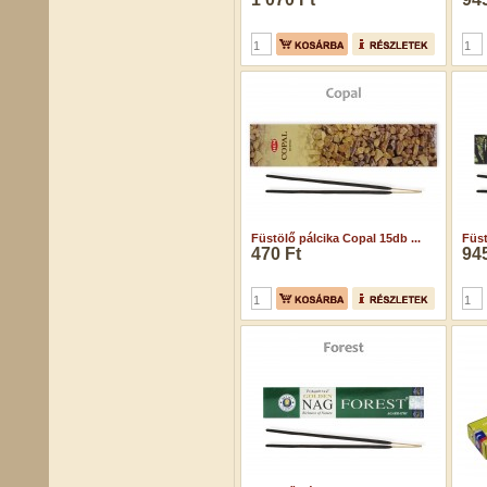
Füstölő pálcika Copal 15db ...
Füst
470 Ft
945