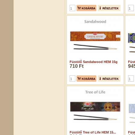
Füstölő Sandalwood HEM 15g
Füst
710 Ft
945
Füstölő Tree of Life HEM 15...
Füst