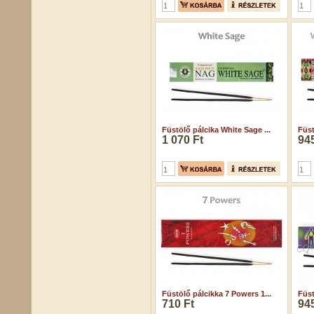
Füstölő pálcika White Sage ...
Füst
1 070 Ft
945
Füstölő pálcikka 7 Powers 1...
Füst
710 Ft
945