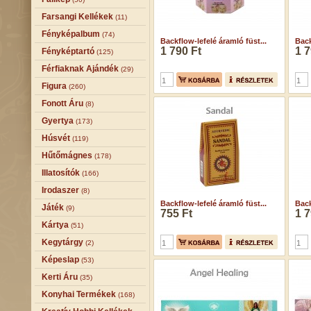
Farsangi Kellékek
(11)
Fényképalbum
(74)
Backflow-lefelé áramló füst...
Back
1 790 Ft
1 7
Fényképtartó
(125)
Férfiaknak Ajándék
(29)
Figura
(260)
Fonott Áru
(8)
Gyertya
(173)
Húsvét
(119)
Hűtőmágnes
(178)
Illatosítók
(166)
Irodaszer
(8)
Backflow-lefelé áramló füst...
Back
Játék
(9)
755 Ft
1 7
Kártya
(51)
Kegytárgy
(2)
Képeslap
(53)
Kerti Áru
(35)
Konyhai Termékek
(168)