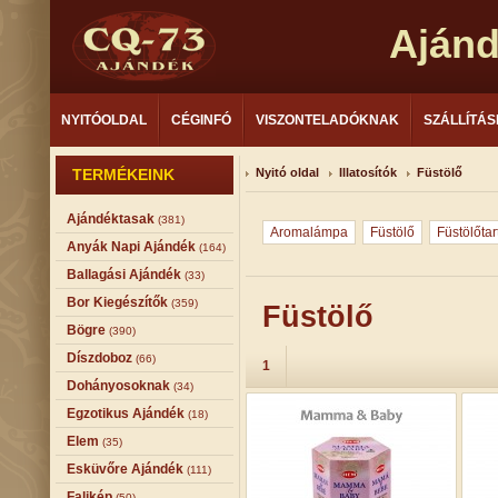
Aján
NYITÓOLDAL
CÉGINFÓ
VISZONTELADÓKNAK
SZÁLLÍTÁS
TERMÉKEINK
Nyitó oldal
Illatosítók
Füstölő
Ajándéktasak
(381)
Aromalámpa
Füstölő
Füstölőtar
Anyák Napi Ajándék
(164)
Ballagási Ajándék
(33)
Bor Kiegészítők
(359)
Füstölő
Bögre
(390)
Díszdoboz
(66)
1
Dohányosoknak
(34)
Egzotikus Ajándék
(18)
Elem
(35)
Esküvőre Ajándék
(111)
Falikép
(50)