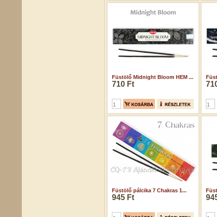
Füstölő Midnight Bloom HEM ...
Füst
710 Ft
710
Füstölő pálcika 7 Chakras 1...
Füst
945 Ft
945