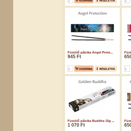
Füstölő pálcika Angel Prote...
Füst
945 Ft
650
Füstölő pálcika Buddha 15g ...
Füst
1 070 Ft
650