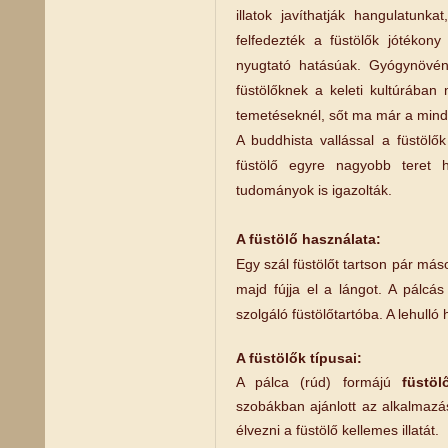
illatok javíthatják hangulatunk
felfedezték a füstölők jótékony
nyugtató hatásúak. Gyógynövény
füstölőknek a keleti kultúrában
temetéseknél, sőt ma már a mind
A buddhista vallással a füstöl
füstölő egyre nagyobb teret 
tudományok is igazolták.
A füstölő használata:
Egy szál füstölőt tartson pár má
majd fújja el a lángot. A pálcás
szolgáló füstölőtartóba. A lehull
A füstölők típusai
:
A pálca (rúd) formájú
füstö
szobákban ajánlott az alkalmaz
élvezni a füstölő kellemes illatát.