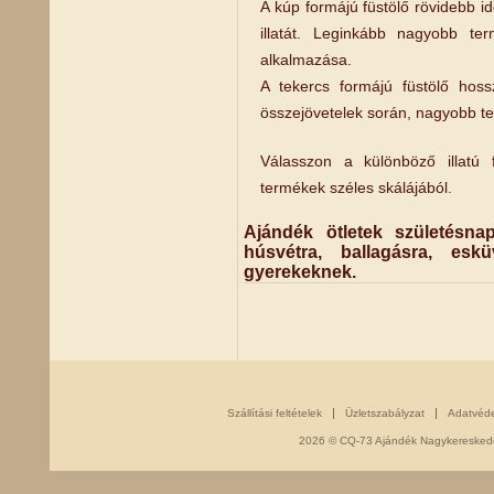
A kúp formájú füstölő rövidebb 
illatát. Leginkább nagyobb te
alkalmazása.
A tekercs formájú füstölő hoss
összejövetelek során, nagyobb te
Válasszon a különböző illatú f
termékek széles skálájából.
Ajándék ötletek születésnap
húsvétra, ballagásra, esk
gyerekeknek.
Szállítási feltételek
Üzletszabályzat
Adatvéd
2026 © CQ-73 Ajándék Nagykereskedés