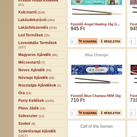
Kreatív Hobbi Kellékek
(21)
Kulcstartó
(329)
Lakásdekoráció
(294)
Füstölő Angel Healing 15g G...
Füst
Lakásfelszerelés
(316)
945 Ft
945
Led Termékek
(35)
Levendulás Termékek
(157)
Magyaros Ajándék
(96)
Mécsestartó
(7)
Neves Ajándék
(64)
Névnapi Ajándék
(68)
Nosztalgia Ajándékok
(1)
Óra
(54)
Füstölő Blue Champa HEM 15g
Füst
710 Ft
710
Party Kellékek
(1190)
Plüss Játék
(18)
Szilveszter
(12)
Szobor
(8)
Születésnapi Ajándék
(1417)