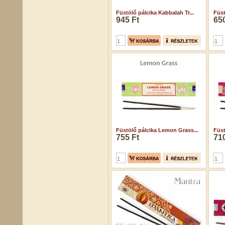
Füstölő pálcika Kabbalah Tr...
Füst
945 Ft
650
Füstölő pálcika Lemon Grass...
Füst
755 Ft
710