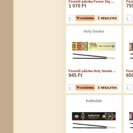
Füstölő pálcika Forest 15g ...
Füst
1 070 Ft
755
Füstölő pálcika Holy Smoke ...
Füst
945 Ft
650