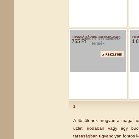
Füstölő Opium Satya 15g
Füst
755 Ft
755
Jelenleg nem rendelhető
J
termék
Füstölő pálcika Darshan 15g...
Füst
755 Ft
1 0
1
A füstölőnek megvan a maga hel
üzleti irodában vagy egy budd
társaságban ugyanolyan fontos ke