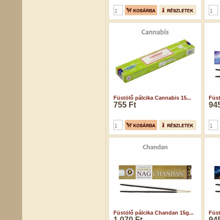
Füstölő pálcika Cannabis 15...
Füst
755 Ft
945
Füstölő pálcika Chandan 15g...
Füst
1 070 Ft
945