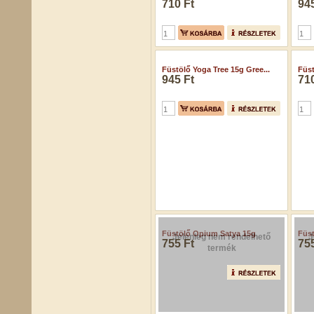
710 Ft
945
Füstölő Yoga Tree 15g Gree...
Füst
945 Ft
710
Jelenleg nem rendelhető
J
termék