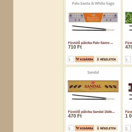
Füstölő pálcika Palo Santo ...
Füst
710 Ft
470
Füstölő pálcika Sandal 15db...
Füst
470 Ft
1 0