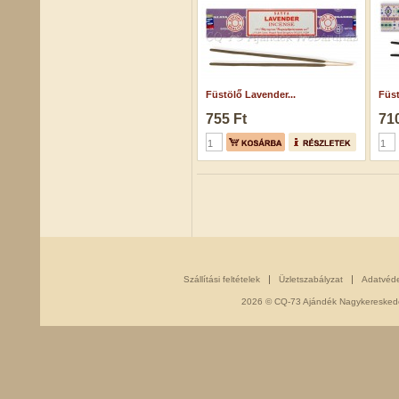
Füstölő Lavender...
Füst
755 Ft
710
Szállítási feltételek
Üzletszabályzat
Adatvéd
2026 © CQ-73 Ajándék Nagykereskedés