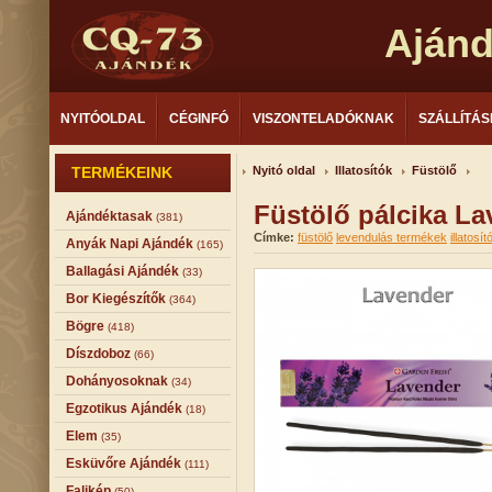
Aján
NYITÓOLDAL
CÉGINFÓ
VISZONTELADÓKNAK
SZÁLLÍTÁS
TERMÉKEINK
Nyitó oldal
Illatosítók
Füstölő
Füstölő pálcika L
Ajándéktasak
(381)
Címke:
füstölő
levendulás termékek
illatosít
Anyák Napi Ajándék
(165)
Ballagási Ajándék
(33)
Bor Kiegészítők
(364)
Bögre
(418)
Díszdoboz
(66)
Dohányosoknak
(34)
Egzotikus Ajándék
(18)
Elem
(35)
Esküvőre Ajándék
(111)
Falikép
(50)