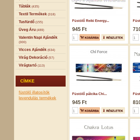
Táblák
(435)
Textil Termékek
(318)
Füstölő Reiki Energy...
Füst
Tusfürdő
(155)
945 Ft
710
Üveg Áru
(489)
Valentin Napi Ajándék
(300)
Vicces Ajándék
(634)
Virág Dekoráció
(57)
Virágtartó
(113)
CÍMKE
füstölő
illatosítók
Füstölő pálcika Chi...
Füst
levendulás termékek
945 Ft
810