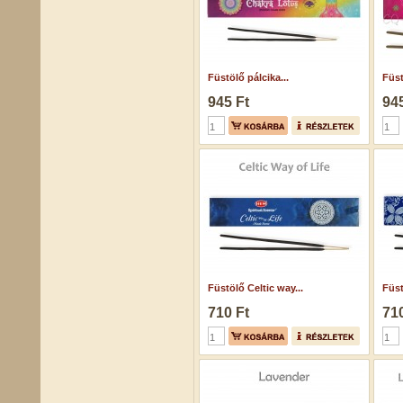
Füstölő pálcika...
Füst
945 Ft
945
Füstölő Celtic way...
Füst
710 Ft
710