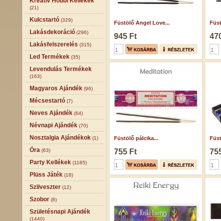
Kreatív Hobbi Kellékek
(21)
Kulcstartó
(329)
Füstölő Angel Love...
Füst
Lakásdekoráció
(296)
945 Ft
470
Lakásfelszerelés
(315)
Led Termékek
(35)
Levendulás Termékek
(163)
Magyaros Ajándék
(96)
Mécsestartó
(7)
Neves Ajándék
(64)
Névnapi Ajándék
(70)
Nosztalgia Ajándékok
(1)
Füstölő pálcika...
Füst
Óra
(63)
755 Ft
755
Party Kellékek
(1185)
Plüss Játék
(18)
Szilveszter
(12)
Szobor
(8)
Születésnapi Ajándék
(1440)