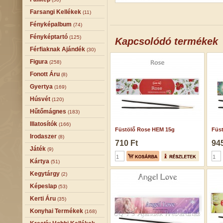
Farsangi Kellékek
(11)
Fényképalbum
(74)
Fényképtartó
(125)
Kapcsolódó termékek
Férfiaknak Ajándék
(30)
Figura
(258)
Fonott Áru
(8)
Gyertya
(169)
Húsvét
(120)
Hűtőmágnes
(183)
Illatosítók
(166)
Füstölő Rose HEM 15g
Füst
Irodaszer
(8)
710 Ft
945
Játék
(9)
Kártya
(51)
Kegytárgy
(2)
Képeslap
(53)
Kerti Áru
(35)
Konyhai Termékek
(168)