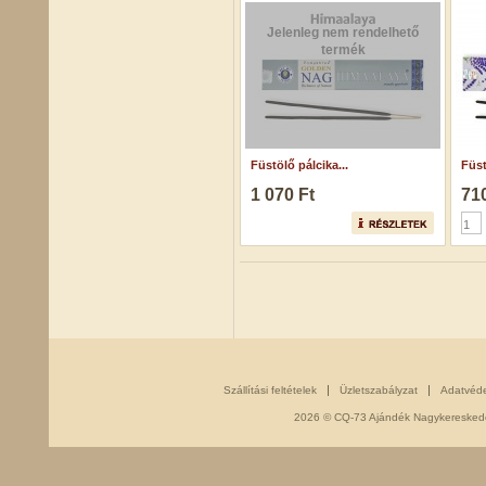
Jelenleg nem rendelhető
termék
Füstölő pálcika...
Füst
1 070 Ft
710
Szállítási feltételek
Üzletszabályzat
Adatvéd
2026 © CQ-73 Ajándék Nagykereskedés