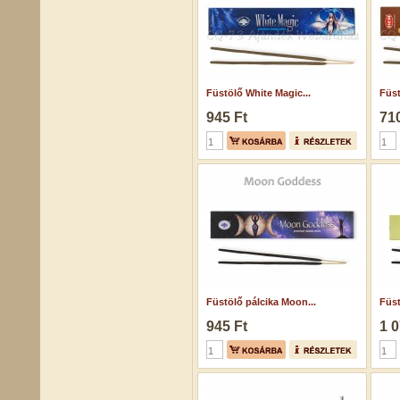
Füstölő White Magic...
Füs
945 Ft
710
Füstölő pálcika Moon...
Füst
945 Ft
1 0