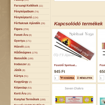
Farsangi Kellékek
(11)
Fényképalbum
(74)
Fényképtartó
(124)
Kapcsolódó termékek
Férfiaknak Ajándék
(29)
Figura
(259)
Fonott Áru
(8)
Gyertya
(171)
Húsvét
(119)
Hűtőmágnes
(176)
Illatosítók
(168)
Irodaszer
(8)
Füstölő Spiritual...
Füst
Játék
(9)
945 Ft
650
Kártya
(51)
Kegytárgy
(2)
Képeslap
(53)
Kerti Áru
(35)
Konyhai Termékek
(168)