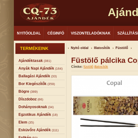
Aján
NYITÓOLDAL
CÉGINFÓ
VISZONTELADÓKNAK
SZÁLLÍTÁS
TERMÉKEINK
Nyitó oldal
Illatosítók
Füstölő
Füstölő pálcika C
Ajándéktasak
(381)
Címke:
füstölő
illatosítók
Anyák Napi Ajándék
(164)
Ballagási Ajándék
(33)
Bor Kiegészítők
(359)
Bögre
(389)
Díszdoboz
(66)
Dohányosoknak
(34)
Egzotikus Ajándék
(18)
Elem
(35)
Esküvőre Ajándék
(111)
Falikép
(50)