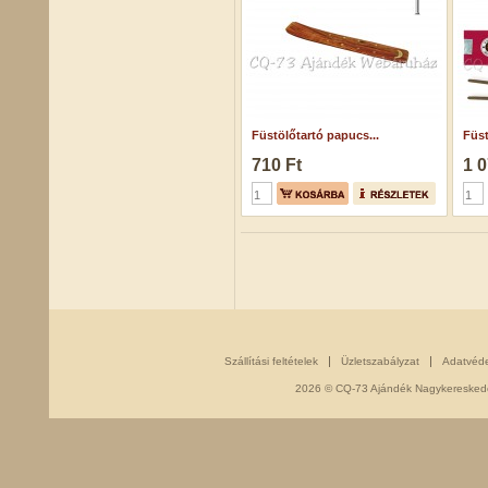
Füstölőtartó papucs...
Füst
710 Ft
1 0
Szállítási feltételek
Üzletszabályzat
Adatvéd
2026 © CQ-73 Ajándék Nagykereskedés