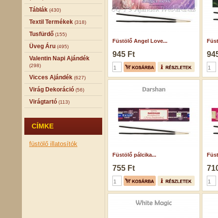
Táblák
(430)
Textil Termékek
(318)
Tusfürdő
(155)
Füstölő Angel Love...
Füst
Üveg Áru
(495)
945 Ft
945
Valentin Napi Ajándék
(298)
Vicces Ajándék
(627)
Virág Dekoráció
(56)
Virágtartó
(113)
CÍMKE
füstölő
illatosítók
Füstölő pálcika...
Füst
755 Ft
710