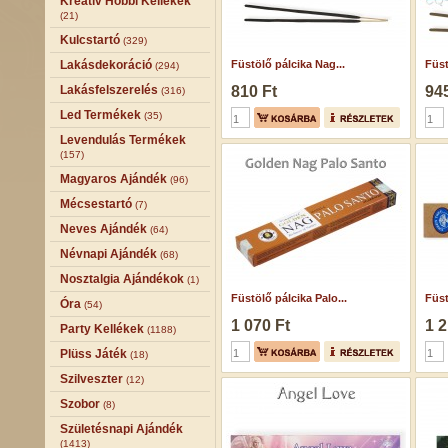
Kreatív Hobbi Kellékek
(21)
Kulcstartó
(329)
Lakásdekoráció
Füstölő pálcika Nag...
Füst
(294)
Lakásfelszerelés
810 Ft
945
(316)
Led Termékek
(35)
Levendulás Termékek
(157)
Magyaros Ajándék
(96)
Mécsestartó
(7)
Neves Ajándék
(64)
Névnapi Ajándék
(68)
Nosztalgia Ajándékok
(1)
Füstölő pálcika Palo...
Füst
Óra
(54)
1 070 Ft
1 2
Party Kellékek
(1188)
Plüss Játék
(18)
Szilveszter
(12)
Szobor
(8)
Születésnapi Ajándék
(1413)