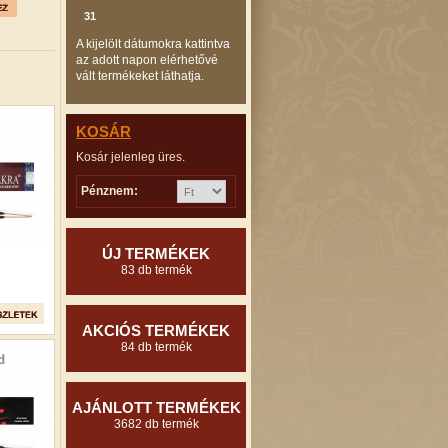
31
A kijelölt dátumokra kattintva
az adott napon elérhetővé
vált termékeket láthatja.
KOSÁR
Kosár jelenleg üres.
Pénznem:
ÚJ TERMÉKEK
83 db termék
AKCIÓS TERMÉKEK
84 db termék
AJÁNLOTT TERMÉKEK
3682 db termék