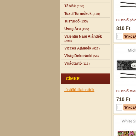
Táblák
(430)
Textil Termékek
(318)
Füstölő pálc
Tusfürdő
(155)
810 Ft
Üveg Áru
(495)
Valentin Napi Ajándék
(298)
Vicces Ajándék
(627)
Virág Dekoráció
(56)
Virágtartó
(113)
CÍMKE
füstölő
illatosítók
Füstölő Midn
710 Ft