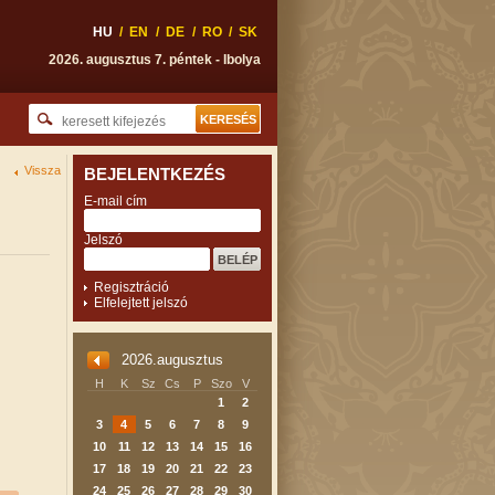
HU
/
EN
/
DE
/
RO
/
SK
2026. augusztus 7. péntek - Ibolya
Vissza
BEJELENTKEZÉS
E-mail cím
Jelszó
Regisztráció
Elfelejtett jelszó
2026.augusztus
H
K
Sz
Cs
P
Szo
V
1
2
3
4
5
6
7
8
9
10
11
12
13
14
15
16
17
18
19
20
21
22
23
24
25
26
27
28
29
30