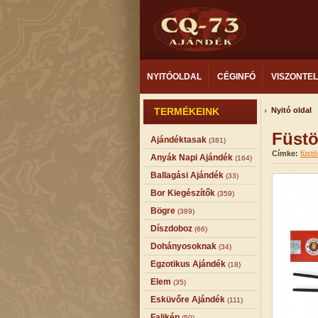
NYITÓOLDAL
CÉGINFÓ
VISZONTE
TERMÉKEINK
Nyitó oldal
Füstö
Ajándéktasak
(381)
Címke:
füstö
Anyák Napi Ajándék
(164)
Ballagási Ajándék
(33)
Bor Kiegészítők
(359)
Bögre
(389)
Díszdoboz
(66)
Dohányosoknak
(34)
Egzotikus Ajándék
(18)
Elem
(35)
Esküvőre Ajándék
(111)
Falikép
(50)