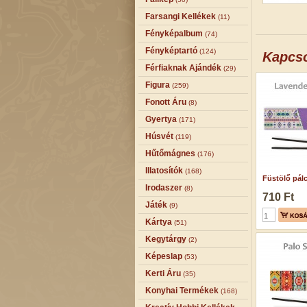
Farsangi Kellékek
(11)
Fényképalbum
(74)
Fényképtartó
(124)
Kapcs
Férfiaknak Ajándék
(29)
Figura
(259)
Fonott Áru
(8)
Gyertya
(171)
Húsvét
(119)
Hűtőmágnes
(176)
Illatosítók
(168)
Füstölő pálci
Irodaszer
(8)
710 Ft
Játék
(9)
Kártya
(51)
Kegytárgy
(2)
Képeslap
(53)
Kerti Áru
(35)
Konyhai Termékek
(168)