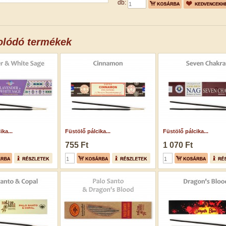
db:
olódó termékek
ka...
Füstölő pálcika...
Füstölő pálcika...
755 Ft
1 070 Ft