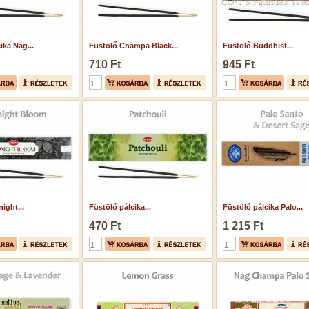
ika Nag...
Füstölő Champa Black...
Füstölő Buddhist...
710 Ft
945 Ft
ight...
Füstölő pálcika...
Füstölő pálcika Palo...
470 Ft
1 215 Ft