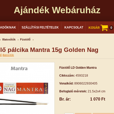
Ajándék Webáruház
LADÓKNAK
SZÁLLÍTÁSI FELTÉTELEK
KAPCSOLAT
KOSÁR
0
Illatosítók
Füstölő
lő pálcika Mantra 15g Golden Nag
lő
illatosítók
Füstölő LD Golden Mantra
Cikkszám:
4593218
Vonalkód:
8906022930405
Befoglaló méretek:
21.5x2x4 cm
Br. ár:
1 070 Ft