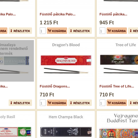
ika Palo...
Füstölő pálcika Palo...
Füstölő pálcika...
1 215 Ft
945 Ft
 nem rendelhető
termék
ka...
Füstölő Dragons...
Füstölő Tree of Life...
710 Ft
710 Ft