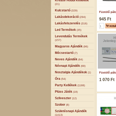
Kreatív Hobbi Kellékek
(21)
Kulcstartó
(329)
Füstölő pálc
Lakásdekoráció
(294)
945 Ft
Lakásfelszerelés
(316)
Led Termékek
(35)
Levendulás Termékek
(157)
Jelenleg
Magyaros Ajándék
(96)
Mécsestartó
(7)
Neves Ajándék
(64)
Névnapi Ajándék
(68)
Nosztalgia Ajándékok
(1)
Füstölő pálci
Óra
(54)
1 070 Ft
Party Kellékek
(1188)
Plüss Játék
(18)
Szilveszter
(12)
Szobor
(8)
Születésnapi Ajándék
(1413)