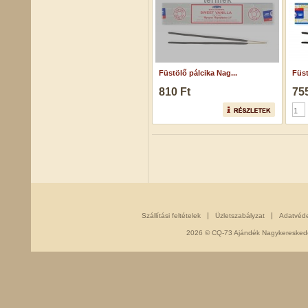
termék
Füstölő pálcika Nag...
Füst
810 Ft
755
Szállítási feltételek
Üzletszabályzat
Adatvéd
2026 © CQ-73 Ajándék Nagykereskedés