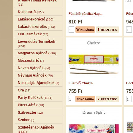
Kreatív Hobbi Kellékek
(21)
Kulcstartó
(327)
Füstölő pálcika Nag...
Füst
Lakásdekoráció
(296)
810 Ft
945
Lakásfelszerelés
(314)
Led Termékek
(35)
Levendulás Termékek
(163)
Magyaros Ajándék
(96)
Mécsestartó
(7)
Neves Ajándék
(64)
Névnapi Ajándék
(70)
Nosztalgia Ajándékok
(1)
Füstölő Chakra...
Back
Óra
(63)
755 Ft
755
Party Kellékek
(1184)
Plüss Játék
(18)
Szilveszter
(12)
Szobor
(8)
Születésnapi Ajándék
(1437)