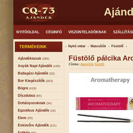
Aján
NYITÓOLDAL
CÉGINFÓ
VISZONTELADÓKNAK
SZÁLLÍTÁS
TERMÉKEINK
Nyitó oldal
Illatosítók
Füstölő
Füstölő pálcika A
Ajándéktasak
(380)
Címke:
illatosítók
füstölő
Anyák Napi Ajándék
(165)
Ballagási Ajándék
(33)
Bor Kiegészítők
(363)
Bögre
(418)
Díszdoboz
(65)
Dohányosoknak
(34)
Egzotikus Ajándék
(18)
Elem
(35)
Esküvőre Ajándék
(111)
Falikép
(50)