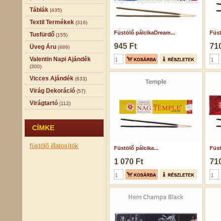
Táblák
(435)
Textil Termékek
(316)
Füstölő pálcikaDream...
Füst
Tusfürdő
(155)
945 Ft
710
Üveg Áru
(489)
Valentin Napi Ajándék
(300)
Vicces Ajándék
(633)
Virág Dekoráció
(57)
Virágtartó
(112)
CÍMKE
füstölő
illatosítók
Füstölő pálcika...
Füst
1 070 Ft
710