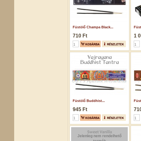
Füstölő Champa Black...
Füst
710 Ft
1 0
Füstölő Buddhist...
Füs
945 Ft
710
Jelenleg nem rendelhető