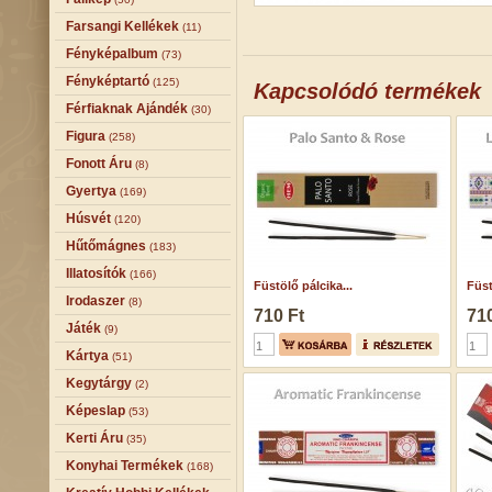
Farsangi Kellékek
(11)
Fényképalbum
(73)
Fényképtartó
(125)
Kapcsolódó termékek
Férfiaknak Ajándék
(30)
Figura
(258)
Fonott Áru
(8)
Gyertya
(169)
Húsvét
(120)
Hűtőmágnes
(183)
Illatosítók
(166)
Füstölő pálcika...
Füst
Irodaszer
(8)
710 Ft
710
Játék
(9)
Kártya
(51)
Kegytárgy
(2)
Képeslap
(53)
Kerti Áru
(35)
Konyhai Termékek
(168)