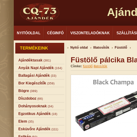
Aján
NYITÓOLDAL
CÉGINFÓ
VISZONTELADÓKNAK
SZÁLLÍTÁS
TERMÉKEINK
Nyitó oldal
Illatosítók
Füstölő
Füstölő pálcika B
Ajándéktasak
(381)
Címke:
füstölő
illatosítók
Anyák Napi Ajándék
(164)
Ballagási Ajándék
(33)
Bor Kiegészítők
(359)
Bögre
(389)
Díszdoboz
(66)
Dohányosoknak
(34)
Egzotikus Ajándék
(18)
Elem
(35)
Esküvőre Ajándék
(111)
Falikép
(50)