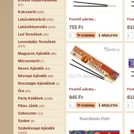
Kreatív Hobbi Kellékek
(21)
Kulcstartó
(329)
Lakásdekoráció
Füstölő pálcika...
Füst
(294)
Lakásfelszerelés
755 Ft
810
(316)
Led Termékek
(35)
Levendulás Termékek
(157)
Magyaros Ajándék
(96)
Mécsestartó
(7)
Neves Ajándék
(64)
Névnapi Ajándék
(68)
Nosztalgia Ajándékok
(1)
Füstölő pálcika...
Füst
Óra
(54)
945 Ft
810
Party Kellékek
(1188)
Plüss Játék
(18)
Szilveszter
(12)
Szobor
(8)
Születésnapi Ajándék
(1413)