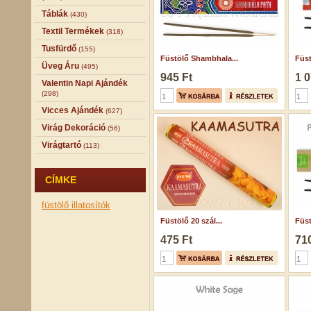
Táblák
(430)
Textil Termékek
(318)
Tusfürdő
(155)
Füstölő Shambhala...
Füst
Üveg Áru
(495)
945 Ft
1 0
Valentin Napi Ajándék
(298)
Vicces Ajándék
(627)
Virág Dekoráció
(56)
Virágtartó
(113)
CÍMKE
füstölő
illatosítók
Füstölő 20 szál...
Füst
475 Ft
710