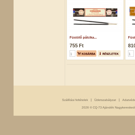
Füstölő pálcika...
Füst
755 Ft
810
Szállítási feltételek
Üzletszabályzat
Adatvéd
2026 © CQ-73 Ajándék Nagykereskedés