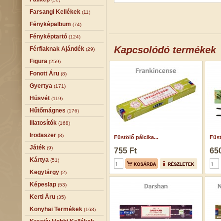
Farsangi Kellékek
(11)
Fényképalbum
(74)
Fényképtartó
(124)
Kapcsolódó termékek
Férfiaknak Ajándék
(29)
Figura
(259)
Fonott Áru
(8)
Gyertya
(171)
Húsvét
(119)
Hűtőmágnes
(176)
Illatosítók
(168)
Irodaszer
(8)
Füstölő pálcika...
Füst
Játék
(9)
755 Ft
650
Kártya
(51)
Kegytárgy
(2)
Képeslap
(53)
Kerti Áru
(35)
Konyhai Termékek
(168)