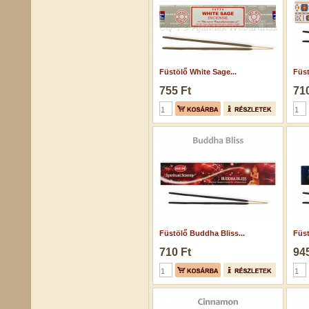
Füstölő White Sage...
Füst
755 Ft
710
Füstölő Buddha Bliss...
Füst
710 Ft
945