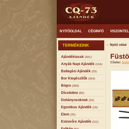
NYITÓOLDAL
CÉGINFÓ
VISZONTE
TERMÉKEINK
Nyitó oldal
Füstö
Ajándéktasak
(381)
Címke:
füstö
Anyák Napi Ajándék
(164)
Ballagási Ajándék
(33)
Bor Kiegészítők
(364)
Bögre
(389)
Díszdoboz
(66)
Dohányosoknak
(34)
Egzotikus Ajándék
(18)
Elem
(35)
Esküvőre Ajándék
(111)
Falikép
(50)