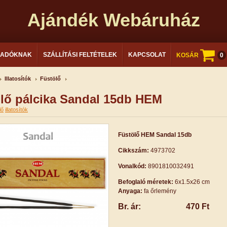
Ajándék Webáruház
LADÓKNAK
SZÁLLÍTÁSI FELTÉTELEK
KAPCSOLAT
KOSÁR
0
Illatosítók
Füstölő
lő pálcika Sandal 15db HEM
lő
illatosítók
Füstölő HEM Sandal 15db
Cikkszám:
4973702
Vonalkód:
8901810032491
Befoglaló méretek:
6x1.5x26 cm
Anyaga:
fa őrlemény
Br. ár:
470 Ft