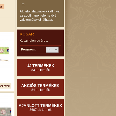
31
A kijelölt dátumokra kattintva
az adott napon elérhetővé
vált termékeket láthatja.
KOSÁR
Kosár jelenleg üres.
Pénznem:
ÚJ TERMÉKEK
83 db termék
AKCIÓS TERMÉKEK
84 db termék
AJÁNLOTT TERMÉKEK
3687 db termék