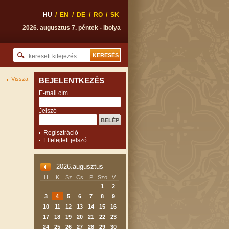
HU
/
EN
/
DE
/
RO
/
SK
2026. augusztus 7. péntek - Ibolya
Vissza
BEJELENTKEZÉS
E-mail cím
Jelszó
Regisztráció
Elfelejtett jelszó
2026.augusztus
H
K
Sz
Cs
P
Szo
V
1
2
3
4
5
6
7
8
9
10
11
12
13
14
15
16
17
18
19
20
21
22
23
24
25
26
27
28
29
30