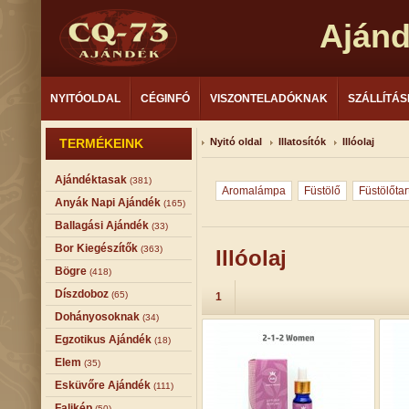
Aján
NYITÓOLDAL
CÉGINFÓ
VISZONTELADÓKNAK
SZÁLLÍTÁS
TERMÉKEINK
Nyitó oldal
Illatosítók
Illóolaj
Ajándéktasak
(381)
Aromalámpa
Füstölő
Füstölőtar
Anyák Napi Ajándék
(165)
Ballagási Ajándék
(33)
Bor Kiegészítők
(363)
Illóolaj
Bögre
(418)
Díszdoboz
(65)
1
Dohányosoknak
(34)
Egzotikus Ajándék
(18)
Elem
(35)
Esküvőre Ajándék
(111)
Falikép
(50)