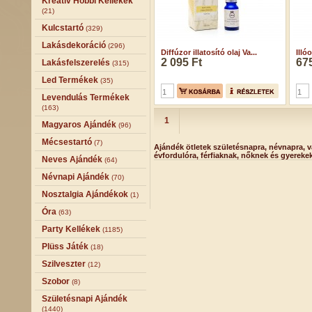
Kreatív Hobbi Kellékek
(21)
Kulcstartó
(329)
Lakásdekoráció
(296)
Diffúzor illatosító olaj Va...
Illó
2 095 Ft
675
Lakásfelszerelés
(315)
Led Termékek
(35)
Levendulás Termékek
(163)
1
Magyaros Ajándék
(96)
Mécsestartó
(7)
Ajándék ötletek születésnapra, névnapra, v
évfordulóra, férfiaknak, nőknek és gyereke
Neves Ajándék
(64)
Névnapi Ajándék
(70)
Nosztalgia Ajándékok
(1)
Óra
(63)
Party Kellékek
(1185)
Plüss Játék
(18)
Szilveszter
(12)
Szobor
(8)
Születésnapi Ajándék
(1440)