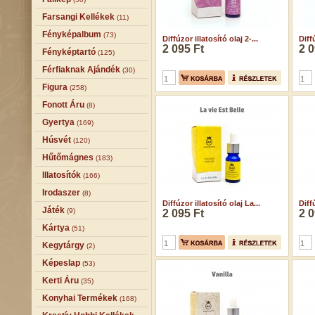
Farsangi Kellékek
(11)
Fényképalbum
(73)
Diffúzor illatosító olaj 2-...
Diff
2 095 Ft
2 0
Fényképtartó
(125)
Férfiaknak Ajándék
(30)
Figura
(258)
Fonott Áru
(8)
Gyertya
(169)
Húsvét
(120)
Hűtőmágnes
(183)
Illatosítók
(166)
Irodaszer
(8)
Diffúzor illatosító olaj La...
Diff
Játék
(9)
2 095 Ft
2 0
Kártya
(51)
Kegytárgy
(2)
Képeslap
(53)
Kerti Áru
(35)
Konyhai Termékek
(168)