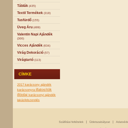
Táblák
(435)
Textil Termékek
(318)
Tusfürdő
(155)
Üveg Áru
(489)
Valentin Napi Ajándék
(300)
Vicces Ajándék
(634)
Virág Dekoráció
(57)
Virágtartó
(113)
CÍMKE
2017 karácsony
ajándék
illatosítók
karácsonyra
illóolaj
karácsonyi ajándék
lakásfelszerelés
Szállítási feltételek
Üzletszabályzat
Adatvéd