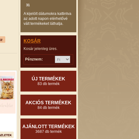
31
A kijelölt dátumokra kattintva
az adott napon elérhetővé
vált termékeket láthatja.
KOSÁR
Kosár jelenleg üres.
Pénznem:
ÚJ TERMÉKEK
83 db termék
AKCIÓS TERMÉKEK
84 db termék
AJÁNLOTT TERMÉKEK
3687 db termék