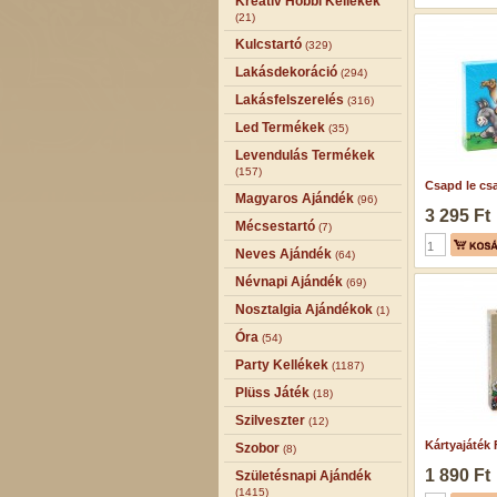
Kreatív Hobbi Kellékek
(21)
Kulcstartó
(329)
Lakásdekoráció
(294)
Lakásfelszerelés
(316)
Led Termékek
(35)
Levendulás Termékek
(157)
Csapd le csac
Magyaros Ajándék
(96)
3 295 Ft
Mécsestartó
(7)
Neves Ajándék
(64)
Névnapi Ajándék
(69)
Nosztalgia Ajándékok
(1)
Óra
(54)
Party Kellékek
(1187)
Plüss Játék
(18)
Szilveszter
(12)
Kártyajáték 
Szobor
(8)
1 890 Ft
Születésnapi Ajándék
(1415)