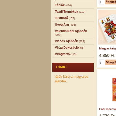
Táblák
(430)
Textil Termékek
(318)
Tusfürdő
(155)
Üveg Áru
(496)
Valentin Napi Ajándék
(298)
Vicces Ajándék
(629)
Virág Dekoráció
(56)
Magyar kárty
Virágtartó
(113)
4 850 Ft
CÍMKE
játék
kártya
magyaros
ajándék
Foci meccská