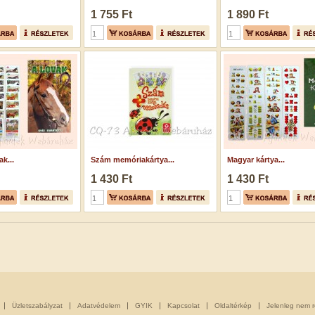
1 755 Ft
1 890 Ft
k...
Szám memóriakártya...
Magyar kártya...
1 430 Ft
1 430 Ft
Üzletszabályzat
Adatvédelem
GYIK
Kapcsolat
Oldaltérkép
Jelenleg nem 