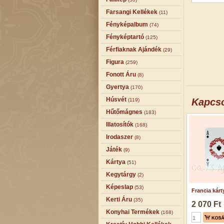
Farsangi Kellékek
(11)
Fényképalbum
(74)
Fényképtartó
(125)
Férfiaknak Ajándék
(29)
Figura
(259)
Fonott Áru
(8)
Gyertya
(170)
Húsvét
Kapcs
(119)
Hűtőmágnes
(183)
Illatosítók
(168)
Irodaszer
(8)
Játék
(9)
Kártya
(51)
Kegytárgy
(2)
Képeslap
(53)
Francia kárty
Kerti Áru
(35)
2 070 Ft
Konyhai Termékek
(168)