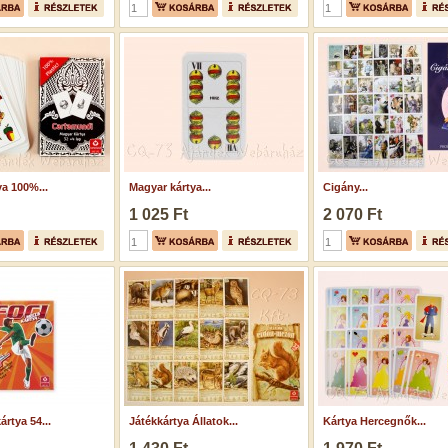
a 100%...
Magyar kártya...
Cigány...
1 025 Ft
2 070 Ft
rtya 54...
Játékkártya Állatok...
Kártya Hercegnők...