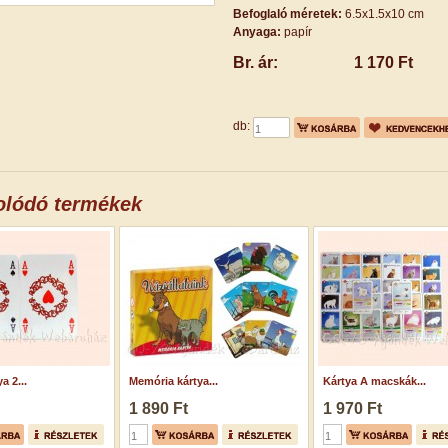
Befoglaló méretek:
6.5x1.5x10 cm
Anyaga:
papír
Br. ár:
1 170 Ft
db:
olódó termékek
a 2...
Memória kártya...
Kártya A macskák...
1 890 Ft
1 970 Ft