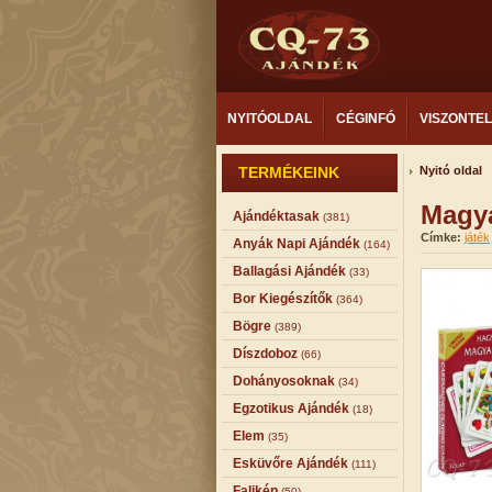
NYITÓOLDAL
CÉGINFÓ
VISZONTE
TERMÉKEINK
Nyitó oldal
Magya
Ajándéktasak
(381)
Címke:
játék
Anyák Napi Ajándék
(164)
Ballagási Ajándék
(33)
Bor Kiegészítők
(364)
Bögre
(389)
Díszdoboz
(66)
Dohányosoknak
(34)
Egzotikus Ajándék
(18)
Elem
(35)
Esküvőre Ajándék
(111)
Falikép
(50)