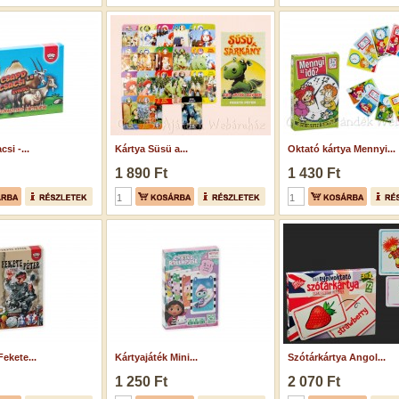
si -...
Kártya Süsü a...
Oktató kártya Mennyi...
1 890 Ft
1 430 Ft
Fekete...
Kártyajáték Mini...
Szótárkártya Angol...
1 250 Ft
2 070 Ft