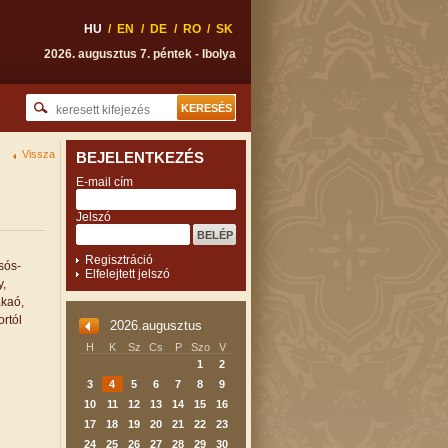
HU
/
EN
/
DE
/
RO
/
SK
2026. augusztus 7. péntek - Ibolya
Vissza
BEJELENTKEZÉS
E-mail cím
Jelszó
Regisztráció
sós-
Elfelejtett jelszó
y,
akaó,
ortól
2026.augusztus
H
K
Sz
Cs
P
Szo
V
1
2
3
4
5
6
7
8
9
10
11
12
13
14
15
16
17
18
19
20
21
22
23
24
25
26
27
28
29
30