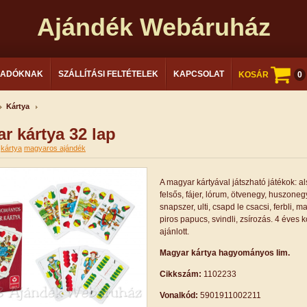
Ajándék Webáruház
LADÓKNAK
SZÁLLÍTÁSI FELTÉTELEK
KAPCSOLAT
KOSÁR
0
Kártya
r kártya 32 lap
kártya
magyaros ajándék
A magyar kártyával játszható játékok: al
felsős, fájer, lórum, ötvenegy, huszoneg
snapszer, ulti, csapd le csacsi, ferbli, m
piros papucs, svindli, zsírozás. 4 éves k
ajánlott.
Magyar kártya hagyományos lim.
Cikkszám:
1102233
Vonalkód:
5901911002211