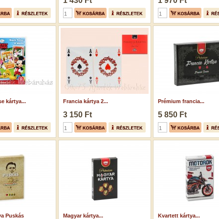
1 430 Ft
1 970 Ft
 kártya...
Francia kártya 2...
Prémium francia...
3 150 Ft
5 850 Ft
ya Puskás
Magyar kártya...
Kvartett kártya...