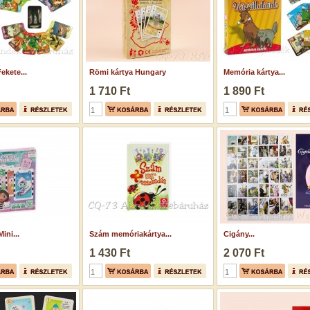
ekete...
Römi kártya Hungary
Memória kártya...
1 710 Ft
1 890 Ft
ini...
Szám memóriakártya...
Cigány...
1 430 Ft
2 070 Ft