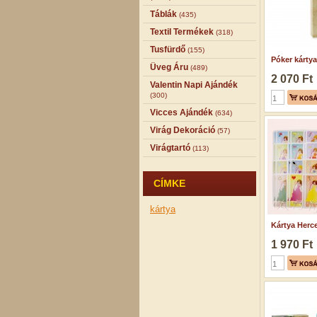
Táblák
(435)
Textil Termékek
(318)
Tusfürdő
(155)
Póker kártya
Üveg Áru
(489)
2 070 Ft
Valentin Napi Ajándék
(300)
Vicces Ajándék
(634)
Virág Dekoráció
(57)
Virágtartó
(113)
CÍMKE
kártya
Kártya Herc
1 970 Ft