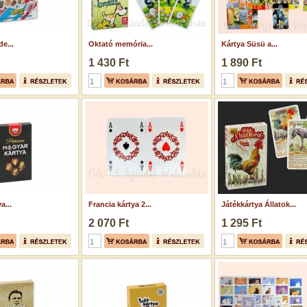
e...
Oktató memória...
Kártya Süsü a...
1 430 Ft
1 890 Ft
a...
Francia kártya 2...
Játékkártya Állatok...
2 070 Ft
1 295 Ft