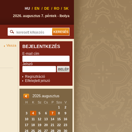
HU
/
EN
/
DE
/
RO
/
SK
2026. augusztus 7. péntek - Ibolya
Vissza
BEJELENTKEZÉS
E-mail cím
Jelszó
Regisztráció
Elfelejtett jelszó
2026.augusztus
H
K
Sz
Cs
P
Szo
V
1
2
3
4
5
6
7
8
9
10
11
12
13
14
15
16
17
18
19
20
21
22
23
24
25
26
27
28
29
30