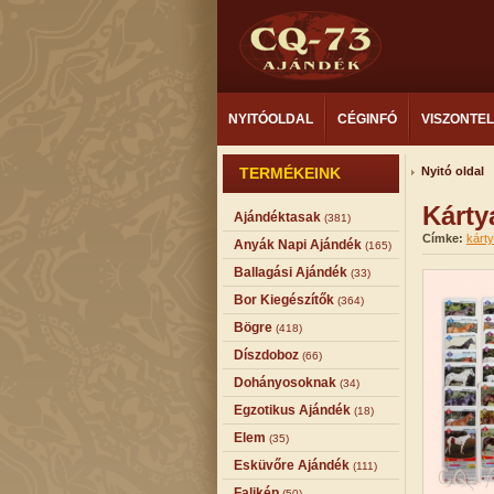
NYITÓOLDAL
CÉGINFÓ
VISZONTE
TERMÉKEINK
Nyitó oldal
Kárty
Ajándéktasak
(381)
Címke:
kárt
Anyák Napi Ajándék
(165)
Ballagási Ajándék
(33)
Bor Kiegészítők
(364)
Bögre
(418)
Díszdoboz
(66)
Dohányosoknak
(34)
Egzotikus Ajándék
(18)
Elem
(35)
Esküvőre Ajándék
(111)
Falikép
(50)