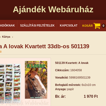
Ajándék Webáruház
LADÓKNAK
SZÁLLÍTÁSI FELTÉTELEK
KAPCSOLAT
KOSÁR
0
Kártya
a A lovak Kvartett 33db-os 501139
ya
501139 Kvartett: A lovak
Cikkszám:
1604058
Vonalkód:
5998169501139
Befoglaló méretek:
6x2x10 cm
Anyaga:
papír
Br. ár:
1 970 Ft