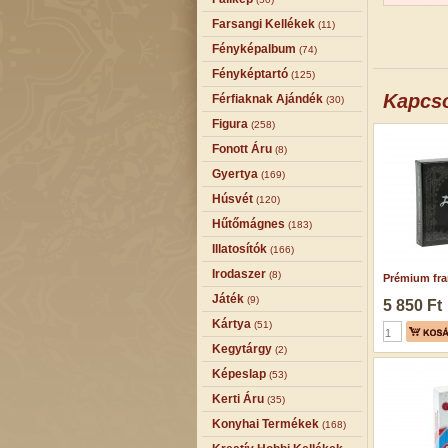
Farsangi Kellékek
(11)
Fényképalbum
(74)
Fényképtartó
(125)
Kapcs
Férfiaknak Ajándék
(30)
Figura
(258)
Fonott Áru
(8)
Gyertya
(169)
Húsvét
(120)
Hűtőmágnes
(183)
Illatosítók
(166)
Irodaszer
(8)
Prémium fran
Játék
(9)
5 850 Ft
Kártya
(51)
Kegytárgy
(2)
Képeslap
(53)
Kerti Áru
(35)
Konyhai Termékek
(168)