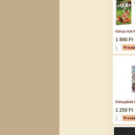
Kártya Vuk F
1 890 Ft
Kártyajáték M
1 250 Ft