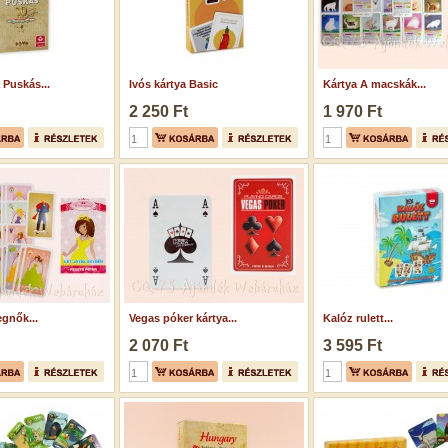
 Puskás...
Ivós kártya Basic
Kártya A macskák...
2 250 Ft
1 970 Ft
egnők...
Vegas póker kártya...
Kalóz rulett...
2 070 Ft
3 595 Ft