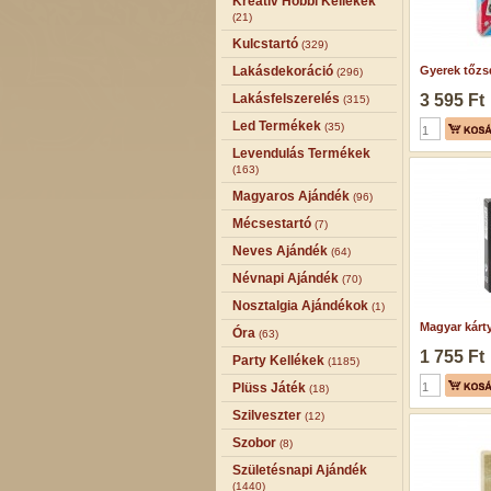
Kreatív Hobbi Kellékek
(21)
Kulcstartó
(329)
Lakásdekoráció
Gyerek tőzsd
(296)
Lakásfelszerelés
3 595 Ft
(315)
Led Termékek
(35)
Levendulás Termékek
(163)
Magyaros Ajándék
(96)
Mécsestartó
(7)
Neves Ajándék
(64)
Névnapi Ajándék
(70)
Nosztalgia Ajándékok
(1)
Magyar kárty
Óra
(63)
1 755 Ft
Party Kellékek
(1185)
Plüss Játék
(18)
Szilveszter
(12)
Szobor
(8)
Születésnapi Ajándék
(1440)