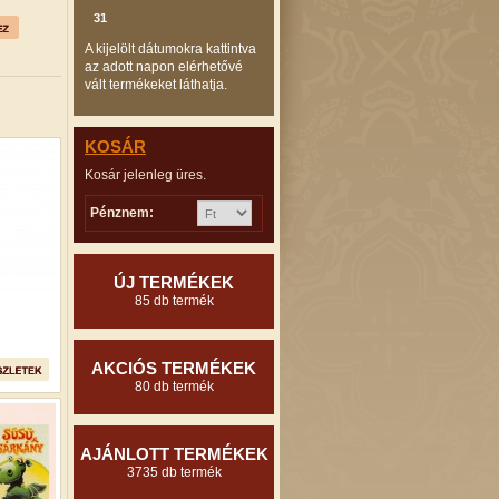
31
A kijelölt dátumokra kattintva
az adott napon elérhetővé
vált termékeket láthatja.
KOSÁR
Kosár jelenleg üres.
Pénznem:
ÚJ TERMÉKEK
85 db termék
AKCIÓS TERMÉKEK
80 db termék
AJÁNLOTT TERMÉKEK
3735 db termék