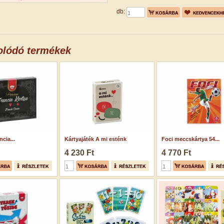
db:
olódó termékek
cia...
Kártyajáték A mi esténk
Foci meccskártya 54...
4 230 Ft
4 770 Ft