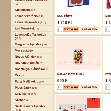
Kreatív Hobbi Kellékek
(21)
Kulcstartó
(329)
Lakásdekoráció
DUO kártya
Magy
(296)
Lakásfelszerelés
1 710 Ft
1 1
(315)
Led Termékek
(35)
Levendulás Termékek
(163)
Magyaros Ajándék
(96)
Mécsestartó
(7)
Neves Ajándék
(64)
Névnapi Ajándék
(70)
Nosztalgia Ajándékok
(1)
Magyar kártya mini...
Kvar
Óra
(63)
990 Ft
1 8
Party Kellékek
(1185)
Plüss Játék
(18)
Szilveszter
(12)
Szobor
(8)
Születésnapi Ajándék
(1440)