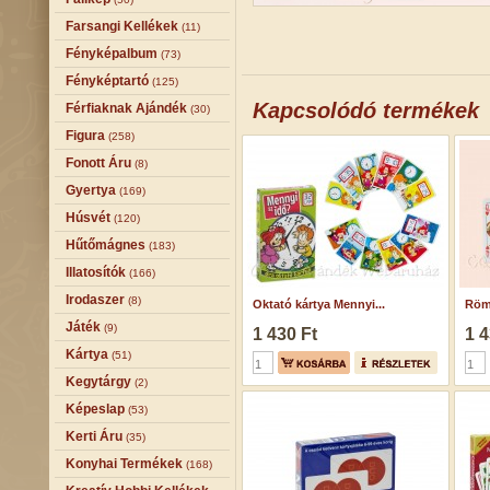
Farsangi Kellékek
(11)
Fényképalbum
(73)
Fényképtartó
(125)
Kapcsolódó termékek
Férfiaknak Ajándék
(30)
Figura
(258)
Fonott Áru
(8)
Gyertya
(169)
Húsvét
(120)
Hűtőmágnes
(183)
Illatosítók
(166)
Irodaszer
(8)
Oktató kártya Mennyi...
Römi
Játék
(9)
1 430 Ft
1 4
Kártya
(51)
Kegytárgy
(2)
Képeslap
(53)
Kerti Áru
(35)
Konyhai Termékek
(168)