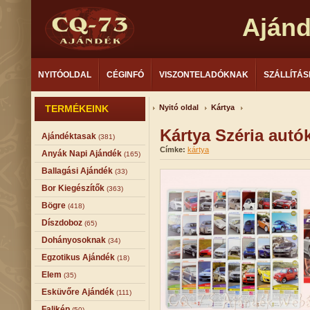
Aján
NYITÓOLDAL
CÉGINFÓ
VISZONTELADÓKNAK
SZÁLLÍTÁS
TERMÉKEINK
Nyitó oldal
Kártya
Kártya Széria autó
Ajándéktasak
(381)
Címke:
kártya
Anyák Napi Ajándék
(165)
Ballagási Ajándék
(33)
Bor Kiegészítők
(363)
Bögre
(418)
Díszdoboz
(65)
Dohányosoknak
(34)
Egzotikus Ajándék
(18)
Elem
(35)
Esküvőre Ajándék
(111)
Falikép
(50)