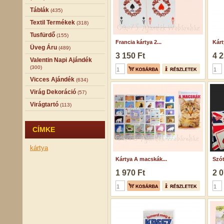
Táblák
(435)
Textil Termékek
(318)
Tusfürdő
(155)
Francia kártya 2...
Kárt
Üveg Áru
(489)
3 150 Ft
4 2
Valentin Napi Ajándék
(300)
Vicces Ajándék
(634)
Virág Dekoráció
(57)
Virágtartó
(113)
CÍMKE
kártya
Kártya A macskák...
Szót
1 970 Ft
2 0