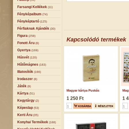
Farsangi Kellékek
(11)
Fényképalbum
(74)
Fényképtartó
(125)
Férfiaknak Ajándék
(30)
Figura
(258)
Kapcsolódó termékek
Fonott Áru
(8)
Gyertya
(169)
Húsvét
(120)
Hűtőmágnes
(183)
Illatosítók
(166)
Irodaszer
(8)
Játék
(9)
Magyar kártya Puskás
Magy
Kártya
(51)
1 250 Ft
1 4
Kegytárgy
(2)
Képeslap
(53)
Kerti Áru
(35)
Konyhai Termékek
(168)