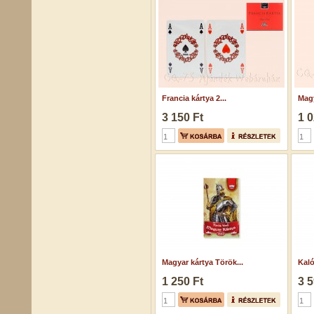
Francia kártya 2...
Magy
3 150 Ft
1 0
Magyar kártya Török...
Kaló
1 250 Ft
3 5