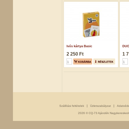
Ivós kártya Basic
DUO
2 250 Ft
1 7
Szállítási feltételek
Üzletszabályzat
Adatvéd
2026 © CQ-73 Ajándék Nagykereskedés