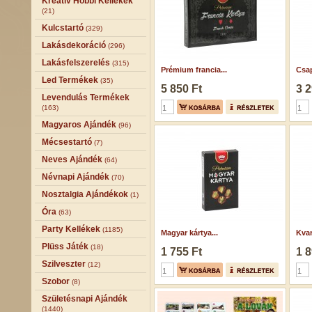
Kreatív Hobbi Kellékek
(21)
Kulcstartó
(329)
Lakásdekoráció
(296)
Lakásfelszerelés
(315)
Prémium francia...
Csap
Led Termékek
(35)
5 850 Ft
3 2
Levendulás Termékek
(163)
Magyaros Ajándék
(96)
Mécsestartó
(7)
Neves Ajándék
(64)
Névnapi Ajándék
(70)
Nosztalgia Ajándékok
(1)
Óra
(63)
Party Kellékek
(1185)
Magyar kártya...
Kvar
Plüss Játék
(18)
1 755 Ft
1 8
Szilveszter
(12)
Szobor
(8)
Születésnapi Ajándék
(1440)