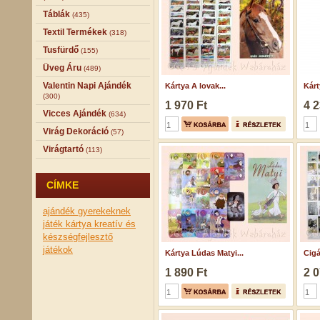
Táblák
(435)
Textil Termékek
(318)
Tusfürdő
(155)
Üveg Áru
(489)
Valentin Napi Ajándék
Kártya A lovak...
Kárt
(300)
1 970 Ft
4 2
Vicces Ajándék
(634)
Virág Dekoráció
(57)
Virágtartó
(113)
CÍMKE
ajándék gyerekeknek
játék
kártya
kreatív és
készségfejlesztő
játékok
Kártya Lúdas Matyi...
Cigá
1 890 Ft
2 0