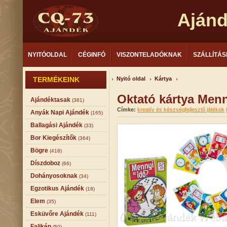
Aján
NYITÓOLDAL
CÉGINFÓ
VISZONTELADÓKNAK
SZÁLLÍTÁS
TERMÉKEINK
Nyitó oldal
Kártya
Oktató kártya Menn
Ajándéktasak
(381)
Címke:
kreatív és készségfejlesztő játékok
Anyák Napi Ajándék
(165)
Ballagási Ajándék
(33)
Bor Kiegészítők
(364)
Bögre
(418)
Díszdoboz
(66)
Dohányosoknak
(34)
Egzotikus Ajándék
(18)
Elem
(35)
Esküvőre Ajándék
(111)
Falikép
(50)