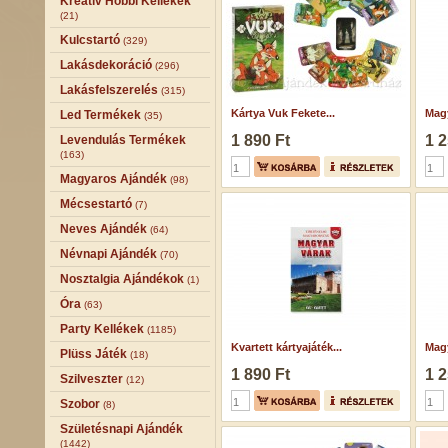
Kreatív Hobbi Kellékek
(21)
Kulcstartó
(329)
Lakásdekoráció
(296)
Lakásfelszerelés
(315)
Kártya Vuk Fekete...
Magy
Led Termékek
(35)
1 890 Ft
1 2
Levendulás Termékek
(163)
Magyaros Ajándék
(98)
Mécsestartó
(7)
Neves Ajándék
(64)
Névnapi Ajándék
(70)
Nosztalgia Ajándékok
(1)
Óra
(63)
Party Kellékek
(1185)
Kvartett kártyajáték...
Magy
Plüss Játék
(18)
1 890 Ft
1 2
Szilveszter
(12)
Szobor
(8)
Születésnapi Ajándék
(1442)