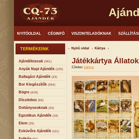
Aján
NYITÓOLDAL
CÉGINFÓ
VISZONTELADÓKNAK
SZÁLLÍTÁS
TERMÉKEINK
Nyitó oldal
Kártya
Játékkártya Állat
Ajándéktasak
(381)
Címke:
kártya
Anyák Napi Ajándék
(165)
Ballagási Ajándék
(33)
Bor Kiegészítők
(364)
Bögre
(418)
Díszdoboz
(66)
Dohányosoknak
(34)
Egzotikus Ajándék
(18)
Elem
(35)
Esküvőre Ajándék
(111)
Falikép
(50)