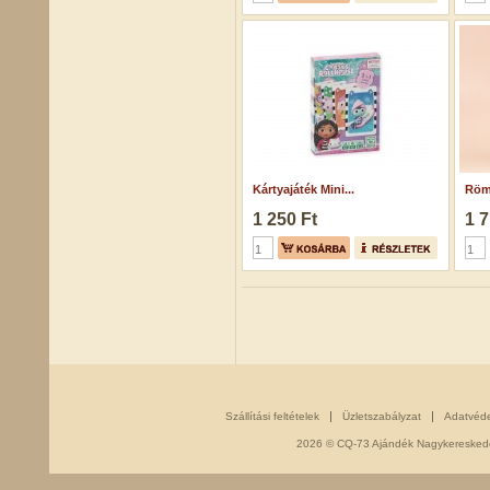
Kártyajáték Mini...
Röm
1 250 Ft
1 7
Szállítási feltételek
Üzletszabályzat
Adatvéd
2026 © CQ-73 Ajándék Nagykereskedés