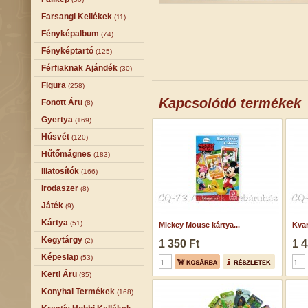
Farsangi Kellékek
(11)
Fényképalbum
(74)
Fényképtartó
(125)
Férfiaknak Ajándék
(30)
Figura
(258)
Kapcsolódó termékek
Fonott Áru
(8)
Gyertya
(169)
Húsvét
(120)
Hűtőmágnes
(183)
Illatosítók
(166)
Irodaszer
(8)
Játék
(9)
Kártya
(51)
Mickey Mouse kártya...
Kvar
Kegytárgy
(2)
1 350 Ft
1 4
Képeslap
(53)
Kerti Áru
(35)
Konyhai Termékek
(168)