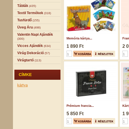
Táblák
(435)
Textil Termékek
(318)
Tusfürdő
(155)
Üveg Áru
(498)
Valentin Napi Ajándék
Memória kártya...
Fran
(300)
Vicces Ajándék
1 890 Ft
2 0
(634)
Virág Dekoráció
(57)
Virágtartó
(113)
CÍMKE
kártya
Prémium francia...
Kárt
5 850 Ft
1 9