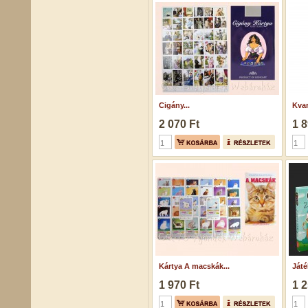
Cigány...
Kvar
2 070 Ft
1 8
Kártya A macskák...
Játé
1 970 Ft
1 2