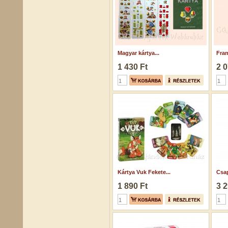
Magyar kártya...
Fran
1 430 Ft
2 0
Kártya Vuk Fekete...
Csap
1 890 Ft
3 2