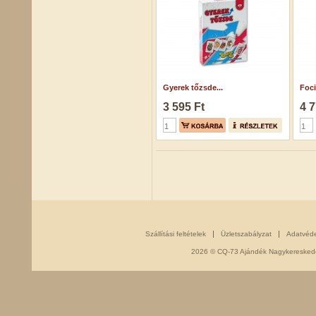
Gyerek tőzsde...
Foci
3 595 Ft
4 7
Szállítási feltételek
Üzletszabályzat
Adatvéd
2026 © CQ-73 Ajándék Nagykereskedés