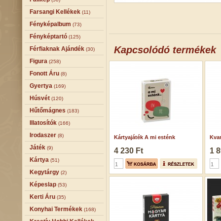
Farsangi Kellékek
(11)
Fényképalbum
(73)
Fényképtartó
(125)
Kapcsolódó termékek
Férfiaknak Ajándék
(30)
Figura
(258)
Fonott Áru
(8)
Gyertya
(169)
Húsvét
(120)
Hűtőmágnes
(183)
Illatosítók
(166)
Irodaszer
(8)
Kártyajáték A mi esténk
Kvar
Játék
(9)
4 230 Ft
1 8
Kártya
(51)
Kegytárgy
(2)
Képeslap
(53)
Kerti Áru
(35)
Konyhai Termékek
(168)