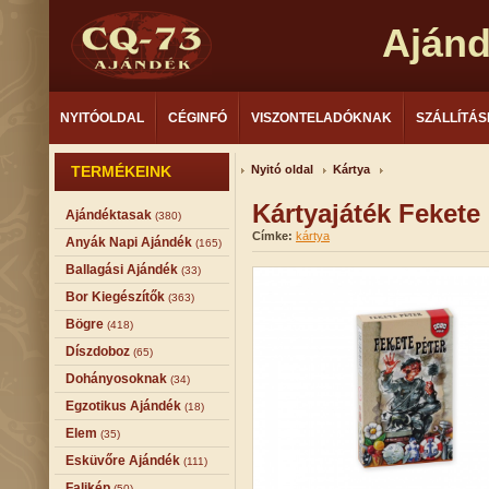
Aján
NYITÓOLDAL
CÉGINFÓ
VISZONTELADÓKNAK
SZÁLLÍTÁS
TERMÉKEINK
Nyitó oldal
Kártya
Kártyajáték Fekete
Ajándéktasak
(380)
Címke:
kártya
Anyák Napi Ajándék
(165)
Ballagási Ajándék
(33)
Bor Kiegészítők
(363)
Bögre
(418)
Díszdoboz
(65)
Dohányosoknak
(34)
Egzotikus Ajándék
(18)
Elem
(35)
Esküvőre Ajándék
(111)
Falikép
(50)