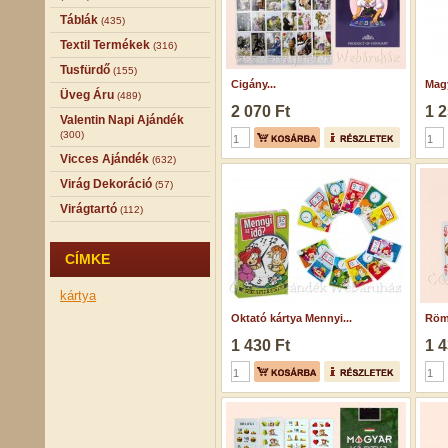
Táblák
(435)
Textil Termékek
(316)
Tusfürdő
(155)
Cigány...
Magy
Üveg Áru
(489)
2 070 Ft
1 2
Valentin Napi Ajándék
(300)
Vicces Ajándék
(632)
Virág Dekoráció
(57)
Virágtartó
(112)
CÍMKE
kártya
Oktató kártya Mennyi...
Römi
1 430 Ft
1 4