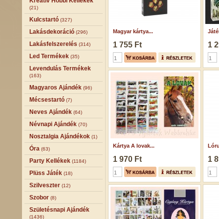
Kreatív Hobbi Kellékek
(21)
Kulcstartó
(327)
Lakásdekoráció
Magyar kártya...
Játé
(296)
Lakásfelszerelés
1 755 Ft
1 2
(314)
Led Termékek
(35)
Levendulás Termékek
(163)
Magyaros Ajándék
(96)
Mécsestartó
(7)
Neves Ajándék
(64)
Névnapi Ajándék
(70)
Nosztalgia Ajándékok
(1)
Kártya A lovak...
Lóru
Óra
(63)
1 970 Ft
1 8
Party Kellékek
(1184)
Plüss Játék
(18)
Szilveszter
(12)
Szobor
(8)
Születésnapi Ajándék
(1436)