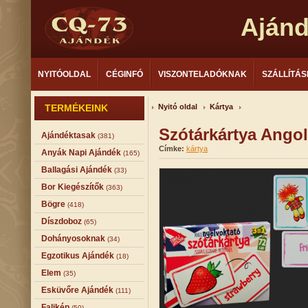
Aján
NYITÓOLDAL
CÉGINFÓ
VISZONTELADÓKNAK
SZÁLLÍTÁS
TERMÉKEINK
Nyitó oldal
Kártya
Szótárkártya Angol
Ajándéktasak
(381)
Címke:
kártya
Anyák Napi Ajándék
(165)
Ballagási Ajándék
(33)
Bor Kiegészítők
(363)
Bögre
(418)
Díszdoboz
(65)
Dohányosoknak
(34)
Egzotikus Ajándék
(18)
Elem
(35)
Esküvőre Ajándék
(111)
Falikép
(50)