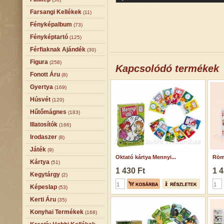
Farsangi Kellékek
(11)
Fényképalbum
(73)
Fényképtartó
(125)
Férfiaknak Ajándék
(30)
Figura
(258)
Kapcsolódó termékek
Fonott Áru
(8)
Gyertya
(169)
Húsvét
(120)
Hűtőmágnes
(183)
Illatosítók
(166)
Irodaszer
(8)
Játék
(9)
Oktató kártya Mennyi...
Römi
Kártya
(51)
1 430 Ft
1 4
Kegytárgy
(2)
Képeslap
(53)
Kerti Áru
(35)
Konyhai Termékek
(168)