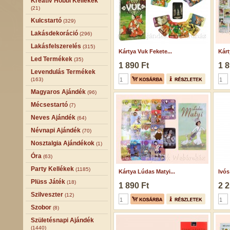
Kreatív Hobbi Kellékek
(21)
Kulcstartó
(329)
Lakásdekoráció
(296)
Lakásfelszerelés
(315)
Kártya Vuk Fekete...
Kárt
Led Termékek
(35)
1 890 Ft
1 8
Levendulás Termékek
(163)
Magyaros Ajándék
(96)
Mécsestartó
(7)
Neves Ajándék
(64)
Névnapi Ajándék
(70)
Nosztalgia Ajándékok
(1)
Óra
(63)
Party Kellékek
(1185)
Kártya Lúdas Matyi...
Ivós
Plüss Játék
(18)
1 890 Ft
2 2
Szilveszter
(12)
Szobor
(8)
Születésnapi Ajándék
(1440)