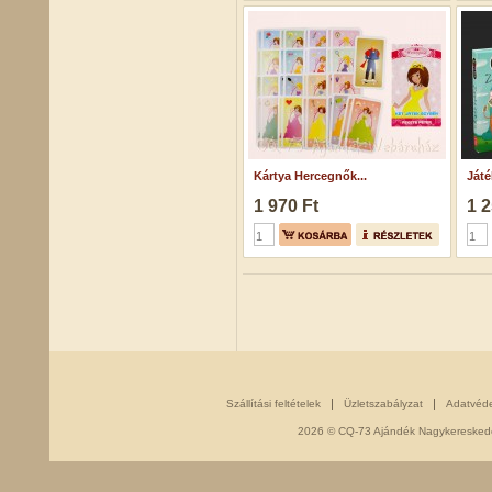
Kártya Hercegnők...
Játé
1 970 Ft
1 2
Szállítási feltételek
Üzletszabályzat
Adatvéd
2026 © CQ-73 Ajándék Nagykereskedés