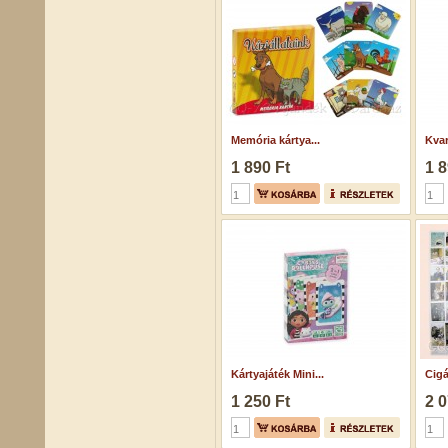
Memória kártya...
Kvar
1 890 Ft
1 8
Kártyajáték Mini...
Cigá
1 250 Ft
2 0