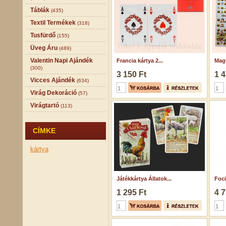
Táblák
(435)
Textil Termékek
(318)
Tusfürdő
(155)
Üveg Áru
(489)
Valentin Napi Ajándék
Francia kártya 2...
Magy
(300)
3 150 Ft
1 4
Vicces Ajándék
(634)
Virág Dekoráció
(57)
Virágtartó
(113)
CÍMKE
kártya
Játékkártya Állatok...
Foci
1 295 Ft
4 7