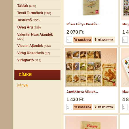
Táblák
(435)
Textil Termékek
(318)
Tusfürdő
(155)
Póker kártya Puskás...
Magy
Üveg Áru
(489)
2 070 Ft
1 4
Valentin Napi Ajándék
(300)
Vicces Ajándék
(634)
Virág Dekoráció
(57)
Virágtartó
(113)
CÍMKE
kártya
Játékkártya Állatok...
Magy
1 430 Ft
4 8