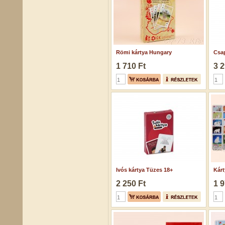
Römi kártya Hungary
Csap
1 710 Ft
3 2
Ivós kártya Tüzes 18+
Kárt
2 250 Ft
1 9