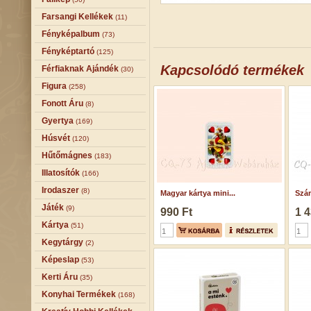
Farsangi Kellékek
(11)
Fényképalbum
(73)
Fényképtartó
(125)
Kapcsolódó termékek
Férfiaknak Ajándék
(30)
Figura
(258)
Fonott Áru
(8)
Gyertya
(169)
Húsvét
(120)
Hűtőmágnes
(183)
Illatosítók
(166)
Irodaszer
(8)
Magyar kártya mini...
Szám
Játék
(9)
990 Ft
1 4
Kártya
(51)
Kegytárgy
(2)
Képeslap
(53)
Kerti Áru
(35)
Konyhai Termékek
(168)