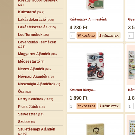
Kreatív Hobbi Kellékek
(21)
Kulcstartó
(329)
Lakásdekoráció
Kártyajáték A mi esténk
Gyer
(296)
Lakásfelszerelés
4 230 Ft
3 5
(315)
Led Termékek
(35)
Levendulás Termékek
(163)
Magyaros Ajándék
(96)
Mécsestartó
(7)
Neves Ajándék
(64)
Névnapi Ajándék
(70)
Nosztalgia Ajándékok
(1)
Kvartett kártya...
Kárt
Óra
(63)
1 890 Ft
1 8
Party Kellékek
(1185)
Plüss Játék
(18)
Szilveszter
(12)
Szobor
(8)
Születésnapi Ajándék
(1440)