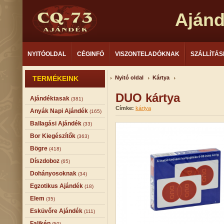
Aján
NYITÓOLDAL
CÉGINFÓ
VISZONTELADÓKNAK
SZÁLLÍTÁS
TERMÉKEINK
Nyitó oldal
Kártya
DUO kártya
Ajándéktasak
(381)
Címke:
kártya
Anyák Napi Ajándék
(165)
Ballagási Ajándék
(33)
Bor Kiegészítők
(363)
Bögre
(418)
Díszdoboz
(65)
Dohányosoknak
(34)
Egzotikus Ajándék
(18)
Elem
(35)
Esküvőre Ajándék
(111)
Falikép
(50)