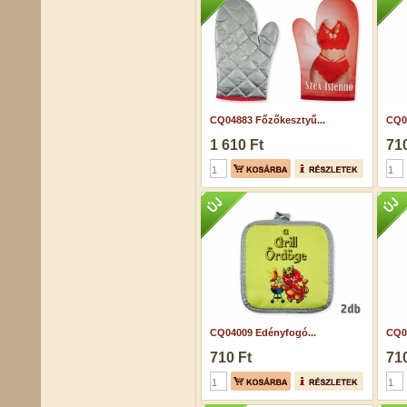
CQ04883 Főzőkesztyű...
CQ0
1 610 Ft
710
CQ04009 Edényfogó...
CQ0
710 Ft
710