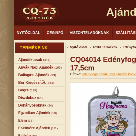
Aján
NYITÓOLDAL
CÉGINFÓ
VISZONTELADÓKNAK
SZÁLLÍTÁS
TERMÉKEINK
Nyitó oldal
Textil Termékek
Edényf
CQ04014 Edényfo
Ajándéktasak
(381)
17,5cm
Anyák Napi Ajándék
(165)
Címke:
edényfogó
anyák napi ajándék
kony
Ballagási Ajándék
(33)
Bor Kiegészítők
(364)
Bögre
(418)
Díszdoboz
(66)
Dohányosoknak
(34)
Egzotikus Ajándék
(18)
Elem
(35)
Esküvőre Ajándék
(111)
Falikép
(50)