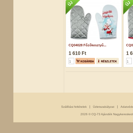
CQ04028 Főzőkesztyű...
CQ0
1 610 Ft
1 6
Szállítási feltételek
Üzletszabályzat
Adatvéd
2026 © CQ-73 Ajándék Nagykereskedés