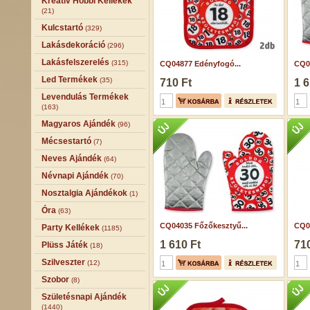
Kreatív Hobbi Kellékek
(21)
Kulcstartó
(329)
Lakásdekoráció
(296)
Lakásfelszerelés
(315)
CQ04877 Edényfogó...
CQ0
Led Termékek
(35)
710 Ft
1 6
Levendulás Termékek
(163)
Magyaros Ajándék
(96)
Mécsestartó
(7)
Neves Ajándék
(64)
Névnapi Ajándék
(70)
Nosztalgia Ajándékok
(1)
Óra
(63)
CQ04035 Főzőkesztyű...
CQ0
Party Kellékek
(1185)
1 610 Ft
710
Plüss Játék
(18)
Szilveszter
(12)
Szobor
(8)
Születésnapi Ajándék
(1440)