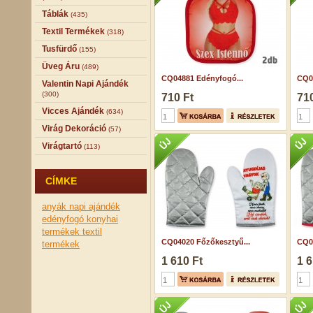
Táblák
(435)
Textil Termékek
(318)
Tusfürdő
(155)
Üveg Áru
(489)
CQ04881 Edényfogó...
CQ0
Valentin Napi Ajándék
(300)
710 Ft
710
Vicces Ajándék
(634)
Virág Dekoráció
(57)
Virágtartó
(113)
CÍMKE
anyák napi ajándék
edényfogó
konyhai
termékek
textil
CQ04020 Főzőkesztyű...
CQ0
termékek
1 610 Ft
1 6