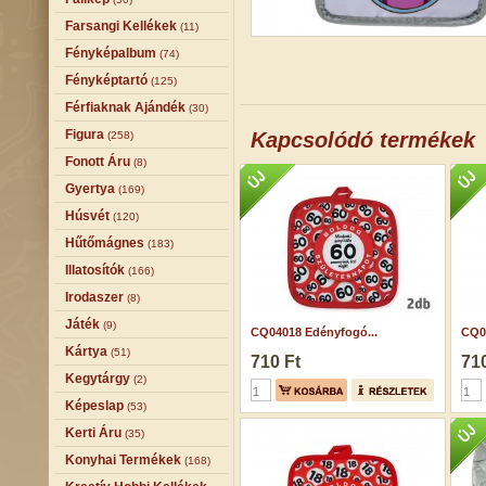
Farsangi Kellékek
(11)
Fényképalbum
(74)
Fényképtartó
(125)
Férfiaknak Ajándék
(30)
Figura
Kapcsolódó termékek
(258)
Fonott Áru
(8)
Gyertya
(169)
Húsvét
(120)
Hűtőmágnes
(183)
Illatosítók
(166)
Irodaszer
(8)
Játék
(9)
CQ04018 Edényfogó...
CQ0
Kártya
(51)
710 Ft
710
Kegytárgy
(2)
Képeslap
(53)
Kerti Áru
(35)
Konyhai Termékek
(168)