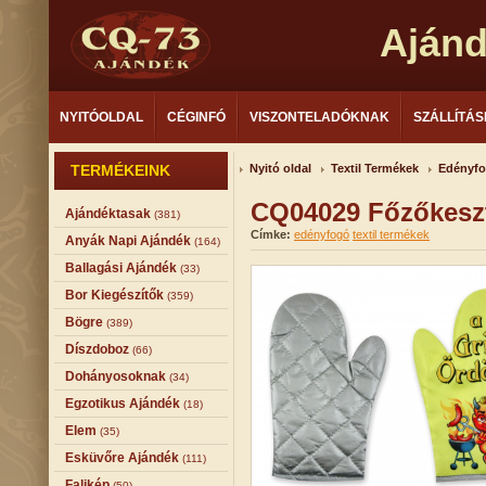
Aján
NYITÓOLDAL
CÉGINFÓ
VISZONTELADÓKNAK
SZÁLLÍTÁS
TERMÉKEINK
Nyitó oldal
Textil Termékek
Edényf
CQ04029 Főzőkeszt
Ajándéktasak
(381)
Címke:
edényfogó
textil termékek
Anyák Napi Ajándék
(164)
Ballagási Ajándék
(33)
Bor Kiegészítők
(359)
Bögre
(389)
Díszdoboz
(66)
Dohányosoknak
(34)
Egzotikus Ajándék
(18)
Elem
(35)
Esküvőre Ajándék
(111)
Falikép
(50)