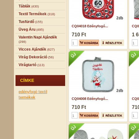
Táblák
(430)
Textil Termékek
(318)
Tusfürdő
(155)
CQ04018 Edényfogó...
CQ0
Üveg Áru
(495)
710 Ft
1 6
Valentin Napi Ajándék
(298)
Vicces Ajándék
(627)
Virág Dekoráció
(56)
Virágtartó
(113)
CÍMKE
edényfogó
textil
termékek
CQ04008 Edényfogó...
CQ0
710 Ft
710