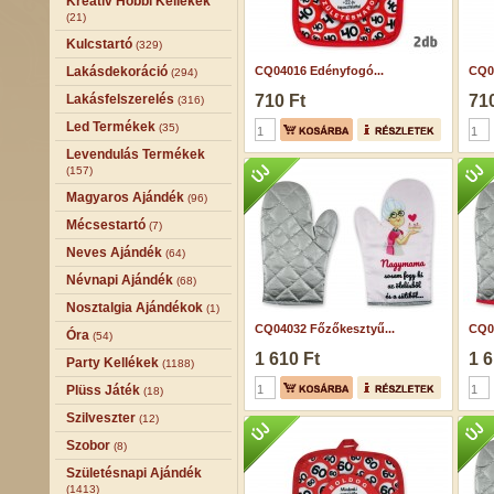
Kreatív Hobbi Kellékek
(21)
Kulcstartó
(329)
Lakásdekoráció
CQ04016 Edényfogó...
CQ0
(294)
Lakásfelszerelés
710 Ft
710
(316)
Led Termékek
(35)
Levendulás Termékek
(157)
Magyaros Ajándék
(96)
Mécsestartó
(7)
Neves Ajándék
(64)
Névnapi Ajándék
(68)
Nosztalgia Ajándékok
(1)
CQ04032 Főzőkesztyű...
CQ0
Óra
(54)
1 610 Ft
1 6
Party Kellékek
(1188)
Plüss Játék
(18)
Szilveszter
(12)
Szobor
(8)
Születésnapi Ajándék
(1413)