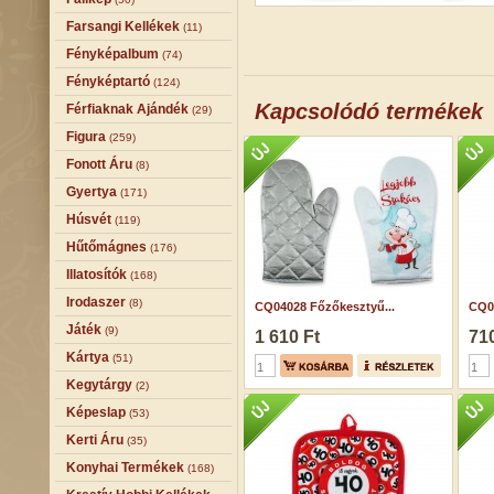
Farsangi Kellékek
(11)
Fényképalbum
(74)
Fényképtartó
(124)
Kapcsolódó termékek
Férfiaknak Ajándék
(29)
Figura
(259)
Fonott Áru
(8)
Gyertya
(171)
Húsvét
(119)
Hűtőmágnes
(176)
Illatosítók
(168)
Irodaszer
(8)
CQ04028 Főzőkesztyű...
CQ0
Játék
(9)
1 610 Ft
710
Kártya
(51)
Kegytárgy
(2)
Képeslap
(53)
Kerti Áru
(35)
Konyhai Termékek
(168)