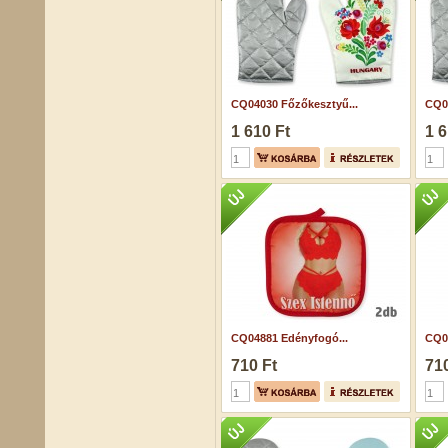
CQ04030 Főzőkesztyű...
CQ0
1 610 Ft
1 6
CQ04881 Edényfogó...
CQ0
710 Ft
710