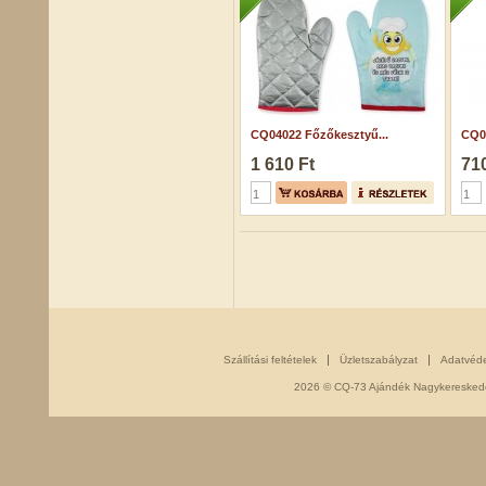
CQ04022 Főzőkesztyű...
CQ0
1 610 Ft
710
Szállítási feltételek
Üzletszabályzat
Adatvéd
2026 © CQ-73 Ajándék Nagykereskedés