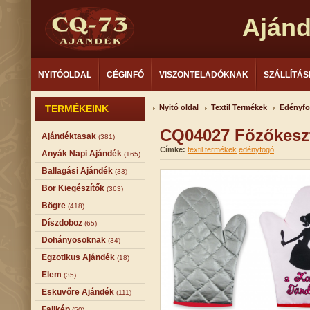
Aján
NYITÓOLDAL
CÉGINFÓ
VISZONTELADÓKNAK
SZÁLLÍTÁS
TERMÉKEINK
Nyitó oldal
Textil Termékek
Edényf
CQ04027 Főzőkesz
Ajándéktasak
(381)
Címke:
textil termékek
edényfogó
Anyák Napi Ajándék
(165)
Ballagási Ajándék
(33)
Bor Kiegészítők
(363)
Bögre
(418)
Díszdoboz
(65)
Dohányosoknak
(34)
Egzotikus Ajándék
(18)
Elem
(35)
Esküvőre Ajándék
(111)
Falikép
(50)