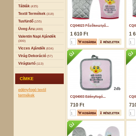
Táblák
(435)
Textil Termékek
(318)
Tusfürdő
(155)
CQ04023 Főzőkesztyű...
CQ0
Üveg Áru
(489)
1 610 Ft
1 6
Valentin Napi Ajándék
(300)
Vicces Ajándék
(634)
Virág Dekoráció
(57)
Virágtartó
(113)
CÍMKE
edényfogó
textil
termékek
CQ04003 Edényfogó...
CQ0
710 Ft
710