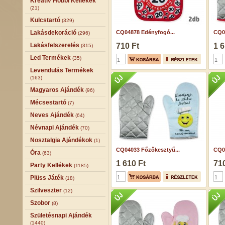
Kreatív Hobbi Kellékek
(21)
Kulcstartó
(329)
Lakásdekoráció
CQ04878 Edényfogó...
CQ0
(296)
Lakásfelszerelés
710 Ft
1 6
(315)
Led Termékek
(35)
Levendulás Termékek
(163)
Magyaros Ajándék
(96)
Mécsestartó
(7)
Neves Ajándék
(64)
Névnapi Ajándék
(70)
Nosztalgia Ajándékok
(1)
CQ04033 Főzőkesztyű...
CQ0
Óra
(63)
1 610 Ft
710
Party Kellékek
(1185)
Plüss Játék
(18)
Szilveszter
(12)
Szobor
(8)
Születésnapi Ajándék
(1440)