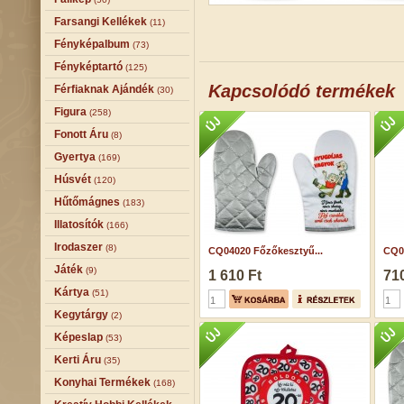
Farsangi Kellékek
(11)
Fényképalbum
(73)
Fényképtartó
(125)
Kapcsolódó termékek
Férfiaknak Ajándék
(30)
Figura
(258)
Fonott Áru
(8)
Gyertya
(169)
Húsvét
(120)
Hűtőmágnes
(183)
Illatosítók
(166)
Irodaszer
(8)
CQ04020 Főzőkesztyű...
CQ0
Játék
(9)
1 610 Ft
710
Kártya
(51)
Kegytárgy
(2)
Képeslap
(53)
Kerti Áru
(35)
Konyhai Termékek
(168)