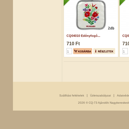
CQ04010 Edényfogó...
CQ0
710 Ft
710
Szállítási feltételek
Üzletszabályzat
Adatvéd
2026 © CQ-73 Ajándék Nagykereskedés