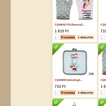
CQ04032 Főzőkesztyű...
CQ0
1 610 Ft
710
CQ04008 Edényfogó...
CQ0
710 Ft
1 6