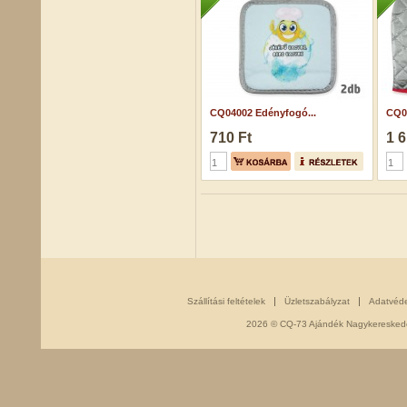
CQ04002 Edényfogó...
CQ0
710 Ft
1 6
Szállítási feltételek
Üzletszabályzat
Adatvéd
2026 © CQ-73 Ajándék Nagykereskedés