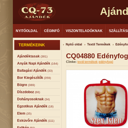
Aján
NYITÓOLDAL
CÉGINFÓ
VISZONTELADÓKNAK
SZÁLLÍTÁS
TERMÉKEINK
Nyitó oldal
Textil Termékek
Edényf
CQ04880 Edényfog
Ajándéktasak
(381)
Címke:
textil termékek
edényfogó
Anyák Napi Ajándék
(164)
Ballagási Ajándék
(33)
Bor Kiegészítők
(359)
Bögre
(389)
Díszdoboz
(66)
Dohányosoknak
(34)
Egzotikus Ajándék
(18)
Elem
(35)
Esküvőre Ajándék
(111)
Falikép
(50)