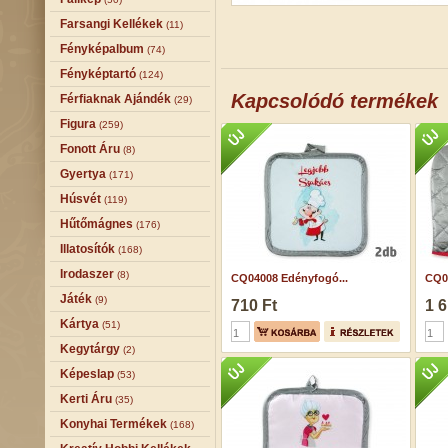
Farsangi Kellékek
(11)
Fényképalbum
(74)
Fényképtartó
(124)
Kapcsolódó termékek
Férfiaknak Ajándék
(29)
Figura
(259)
Fonott Áru
(8)
Gyertya
(171)
Húsvét
(119)
Hűtőmágnes
(176)
Illatosítók
(168)
Irodaszer
(8)
CQ04008 Edényfogó...
CQ0
Játék
(9)
710 Ft
1 6
Kártya
(51)
Kegytárgy
(2)
Képeslap
(53)
Kerti Áru
(35)
Konyhai Termékek
(168)