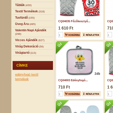
Táblák
(430)
Textil Termékek
(318)
Tusfürdő
(155)
CQ04035 Főzőkesztyű...
CQ0
Üveg Áru
(495)
1 610 Ft
710
Valentin Napi Ajándék
(298)
Vicces Ajándék
(627)
Virág Dekoráció
(56)
Virágtartó
(113)
CÍMKE
edényfogó
textil
termékek
CQ04003 Edényfogó...
CQ0
710 Ft
1 6