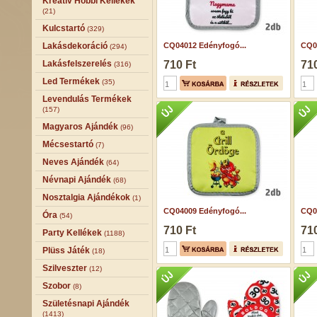
Kreatív Hobbi Kellékek
(21)
Kulcstartó
(329)
Lakásdekoráció
CQ04012 Edényfogó...
CQ0
(294)
Lakásfelszerelés
710 Ft
710
(316)
Led Termékek
(35)
Levendulás Termékek
(157)
Magyaros Ajándék
(96)
Mécsestartó
(7)
Neves Ajándék
(64)
Névnapi Ajándék
(68)
Nosztalgia Ajándékok
(1)
CQ04009 Edényfogó...
CQ0
Óra
(54)
710 Ft
710
Party Kellékek
(1188)
Plüss Játék
(18)
Szilveszter
(12)
Szobor
(8)
Születésnapi Ajándék
(1413)